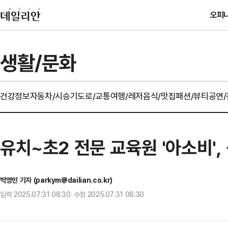
오피
생활/문화
건강정보
자동차/시승기
도로/교통
여행/레저
음식/맛집
패션/뷰티
공연
유치~초2 전문 교육원 '아소비', 
박영민 기자 (parkym@dailian.co.kr)
입력 2025.07.31 08:30 수정 2025.07.31 08:30