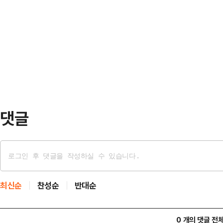
공식 홈페이지를 통해 ‘연금복권’ 2
2027년 8월1일부터 2030년 7월
다.A씨는 경기도 파주시 조리읍의 
계약 상대방은 경영상 비밀유지를 이
구매했다고 한다.A씨는 평소에 복권
의 ES…
는데, 이번에는 맨 위에 있는 연금복
권의 QR코드를 확인한 A씨는 2등에
방법을 알아…
댓글
최신순
찬성순
반대순
0 개의 댓글 전