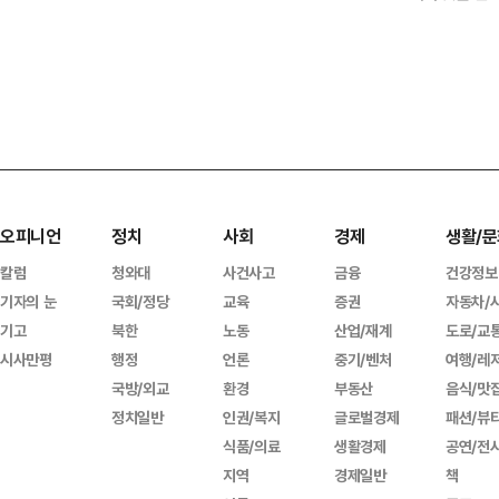
오피니언
정치
사회
경제
생활/문
칼럼
청와대
사건사고
금융
건강정보
기자의 눈
국회/정당
교육
증권
자동차/
기고
북한
노동
산업/재계
도로/교
시사만평
행정
언론
중기/벤처
여행/레
국방/외교
환경
부동산
음식/맛
정치일반
인권/복지
글로벌경제
패션/뷰
식품/의료
생활경제
공연/전
지역
경제일반
책