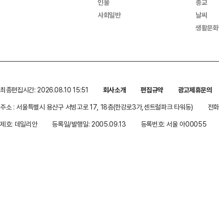
인물
종교
사회일반
날씨
생활문화
최종편집시간: 2026.08.10 15:51
회사소개
편집규약
광고제휴문의
주소 : 서울특별시 용산구 서빙고로 17, 18층(한강로3가,센트럴파크 타워동)
전화 
제호: 데일리안
등록일/발행일: 2005.09.13
등록번호: 서울 아00055