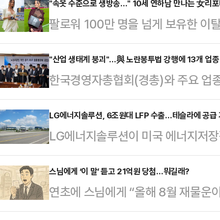
은 30일 오전 10시쯤 훗카이도에
"속옷 수준으로 생방송…" 10세 연하남 만나는 女리
팔로워 100만 명을 넘게 보유한 
미가 일어났다고 밝혔다. 일 기상청
나의 과한 노출 의상이 화제의 중심에
가거나 해안가에 접근하지 마라”며 
에 따르면 엘레오노라 인카르도나는 
"산업 생태계 붕괴"…與 노란봉투법 강행에 13개 업종
고했다.일본 정부 또한 해당 지역 
한국경영자총협회(경총)와 주요 업종
스타디움에서 열린 PSG와 바이에른
관저에 정보연락실을 설치했다. 총
2·3조 개정안)에 대해 "사용자 범
착용했다.공개된 사진에 따르면 인
서 피해 상황에 대한 정…
태계를 붕괴시키고 우리 산업경쟁력
LG에너지솔루션, 6조원대 LFP 수출…테슬라에 공급
트와 브라톱 차림(사진 왼쪽)으로 중
LG에너지솔루션이 미국 에너지저장장치
노란봉투법 강행 중지를 요청했다.1
셜미디어(SNS)에 공유돼 화제를 모
철(LFP) 배터리 대규모 수출 계약을
구 경총회관에서 기자회견을 열고 "
태의 상의 차림은 과하…
보완한다는 전략이 본격적으로 가시
스님에게 ‘이 말’ 듣고 21억원 당첨…뭐길래?
제를 위태롭게 할 수 있는 노동조합법
연초에 스님에게 “올해 8월 재물운이
일 총 5조9442억2734만원 규모
업현장의 위기감이 커지고 있다"면서
에 당첨된 1등 당첨자의 사연이 전
시했다. 2024년 예상 매출의 23.
총, 한국섬유산업연합회, 대한…