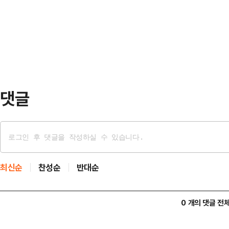
명의 사업장을 수색하고 건설기계 총 1
활성화를 고려해 주거, 상업, 자족시
운데 88명의 체납자 소유 장비 485
게 어우러진 도시공간으로 …
9000만원에 달한다. 천공기, 굴착
견인됐고, 납부 의사가 없는 체납자가
…
댓글
최신순
찬성순
반대순
0 개의 댓글 전