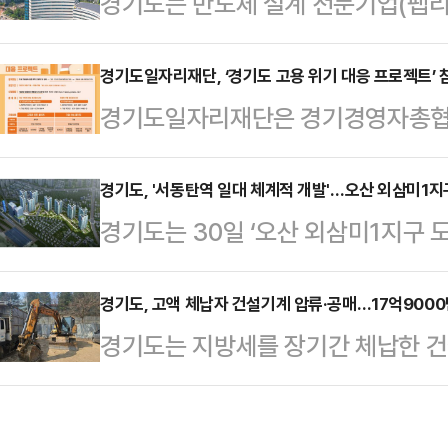
경기도는 반도체 설계 전문기업(팹리
관계없이 누구나 신청할 수 있으며, 
‘공공팹 활용 팹리스 기업 시제품 개
다.총 50개사를 선정할 예정이다. 멤
8일까지 참여할 기업을 모집한다고 
경기도일자리재단, ‘경기도 고용 위기 대응 프로젝트’ 
까지 1년간 운영된다. 연장평가를 통
경기도일자리재단은 경기경영자총협회
자체 생산설비 없이도 공공 인프라를
버십에 선정된 기업은 △AI 혁신클러
지‘고용위기 대응 프로젝트’를 시행
하고 검증할 수 있도록 지원하는 것
빅테크 …
밝혔다.이번 사업은 경기도가 고용노
경기도, '서동탄역 일대 체계적 개발'…오산 외삼미1지
술원이 맡았으며, 경기도에 소재한 
경기도는 30일 ‘오산 외삼미1지구 
용둔화 대응지원 사업’에 선정돼 추진
중소·중견기업 중 3개사를 선정해 
고시했다고 밝혔다.이에 따라 서동탄
5000만원을 포함한 총 27억500
250nm 화합물 반도체…
가 기대된다.이번 도시개발사업은 오
경기도, 고액 체납자 건설기계 압류·공매…17억900
‘기타 기계 및 장비 제조업(C29)’ 및
경기도는 지방세를 장기간 체납한 건
부지에 1472세대의 공동주택과 주
근로자 2000명과 해당기업 90개사
합동 현장 수색·징수 활동’을 벌인 결
2029년까지 조성을 목표로 추진 
춤형 지원…
납 세금을 징수했다고 30일 밝혔다.
개발 압력이 증대되고 있는 만큼 인