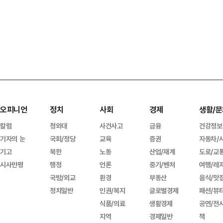
오피니언
정치
사회
경제
생활/문
칼럼
청와대
사건사고
금융
건강정보
기자의 눈
국회/정당
교육
증권
자동차/
기고
북한
노동
산업/재계
도로/교
시사만평
행정
언론
중기/벤처
여행/레
국방/외교
환경
부동산
음식/맛
정치일반
인권/복지
글로벌경제
패션/뷰
식품/의료
생활경제
공연/전
지역
경제일반
책