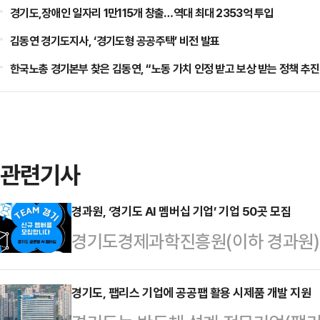
경기도,장애인 일자리 1만115개 창출…역대 최대 2353억 투입
김동연 경기도지사, ‘경기도형 공공주택’ 비전 발표
한국노총 경기본부 찾은 김동연, “노동 가치 인정 받고 보상 받는 정책 추진
관련기사
경과원, ‘경기도 AI 멤버십 기업’ 기업 50곳 모집
경기도경제과학진흥원(이하 경과원)은
계 조성을 위한 ‘경기도 AI 멤버십 
상은 AI 기술이나 서비스를 보유한 
경기도, 팹리스 기업에 공공팹 활용 시제품 개발 지원