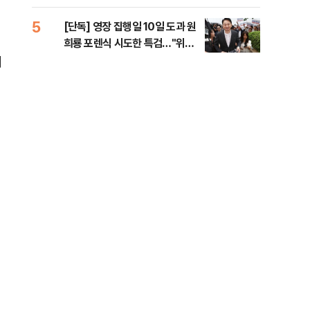
라"
5
10
[단독] 영장 집행일 10일 도과 원
폭염
희룡 포렌식 시도한 특검…"위법
제…
증거 수집" 지적
36
재