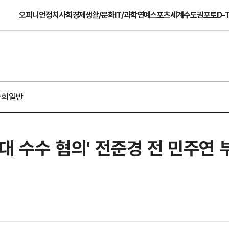
오피니언
정치
사회
경제
생활/문화
IT/과학
연예
스포츠
세계
수도권
포토
D-
사회일반
대 수수 혐의' 전준경 전 민주연 