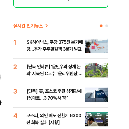
된 행위"
실시간 인기뉴스
1
6
SK하이닉스, 주당 375원 분기배
카카
당…추가 주주환원책 3분기 발표
결…
만
2
7
[단독 인터뷰] '윤민우와 징계 논
韓·
의' 지목된 C교수 "윤리위원장,
처음
각
외부와 논의 잘못된 행위"
3
8
[단독] 美, 포스코 후판 상계관세
박지
1%대로…3.70%서 '뚝'
령과
라
4
9
코스피, 외인 매도 전환에 6300
與,
선 회복 실패 [시황]
스?