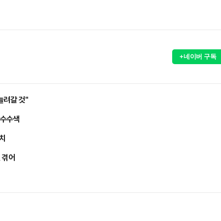
+네이버 구독
늘려갈 것"
압수수색
송치
 겪어