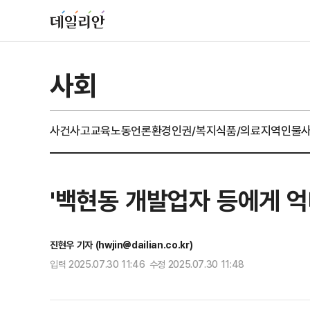
사회
사건사고
교육
노동
언론
환경
인권/복지
식품/의료
지역
인물
'백현동 개발업자 등에게 억
진현우 기자 (hwjin@dailian.co.kr)
입력 2025.07.30 11:46 수정 2025.07.30 11:48