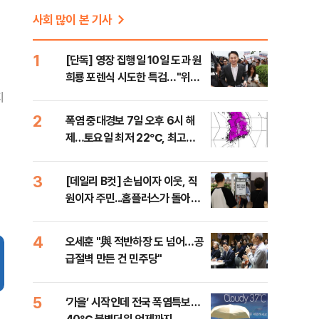
사회 많이 본 기사
1
[단독] 영장 집행일 10일 도과 원
희룡 포렌식 시도한 특검…"위법
증거 수집" 지적
지
2
폭염 중대경보 7일 오후 6시 해
제…토요일 최저 22℃, 최고
36℃
3
[데일리 B컷] 손님이자 이웃, 직
원이자 주민...홈플러스가 돌아왔
다
4
오세훈 "與 적반하장 도 넘어…공
급절벽 만든 건 민주당"
5
‘가을’ 시작인데 전국 폭염특보…