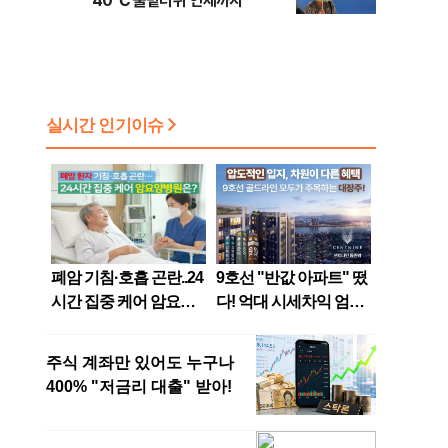
40℃ 불볕더위 언제까지