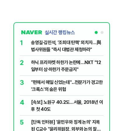
실시간 랭킹뉴스
1
6
송영길·김민석, '조희대 탄핵' 외치자…與
"기아차가
법사위원들 "즉시 대법관 제청하라"
교통사고때
2
7
하닉 프리마켓 하한가 논란에…NXT "12
SK하이닉
일부터 상·하한가 주문금지"
메모리 '
3
8
"편해서 매일 신었는데"...전문가가 경고한
박지원이 
'크록스'의 숨은 위험
함께한 김
4
9
[속보] 노원구 40.2도…서울, 2018년 이
"탕탕탕"
후 첫 40도
용의자 포
5
10
[단독 인터뷰] '윤민우와 징계 논의' 지목
"노원구 4
된 C교수 "윤리위원장, 외부와 논의 잘못
40도 돌