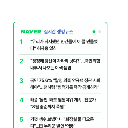
실시간 랭킹뉴스
1
6
"우리가 지지했던 인간들이 이 꼴 만들었
정청래, 
다" 허지웅 일침
대고 대통
2
7
​"정청래 당선이 차라리 낫다?"…국민의힘
[단독] 
내부서 나오는 이색 셈법
록…韓선
3
8
국민 75.6% "탈영 의혹 안규백 장관 사퇴
'화장실서
해야"…천하람 "병적기록 즉각 공개하라"
기하던 男
4
9
태풍 '돌핀' 와도 찜통더위 계속...전문가
‘풀옵션 
"8월 중순까지 폭염"
날 1만대
5
10
기껏 생수 보냈더니 "화장실 물 떠오른
AI 호황
다"...日 누리꾼 발언 ‘역풍’
주주환원