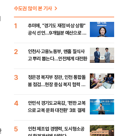
수도권 많이 본 기사
지
1
추미애, "경기도 재정 비상 상황"
공식 선언…9개월분 예산으로 민
생사업 중단
2
인천시·고용노동부, 맨홀 질식사
고 뿌리 뽑는다…안전체계 대전환
3
정은경 복지부 장관, 인천 통합돌
봄 점검…현장 중심 복지 협력 강
화
4
안민석 경기도교육감, '편한 교복
으로 교복 문화 대전환' 3호 결제
5
인천 제조업 경쟁력, 도시형소공
한