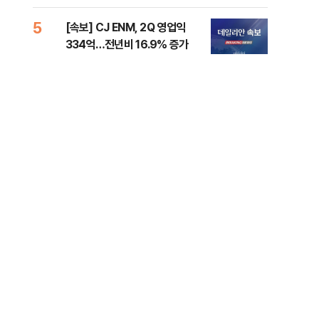
준비 [Now 2.30]
증거
5
10
[속보] CJ ENM, 2Q 영업익
과거
334억…전년비 16.9% 증가
분?
앞에