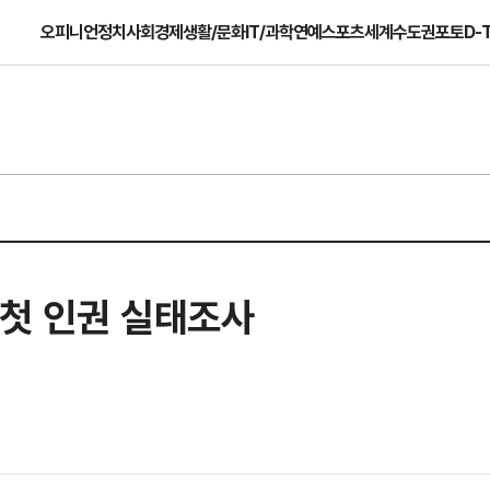
오피니언
정치
사회
경제
생활/문화
IT/과학
연예
스포츠
세계
수도권
포토
D-
 첫 인권 실태조사