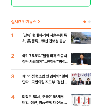
실시간 인기뉴스
1
6
[단독] 현대차·기아 자율주행 특
롯데
허, 美 등록…韓선 진보성 공방
률 
로"
2
7
국민 75.6% "탈영 의혹 안규백
"통
장관 사퇴해야"…천하람 "병적기
길"
록 즉각 공개하라"
3
8
李 "개정 형소법 안 읽어봐" 일파
치솟
만파…국민의힘 지도부 "정신세
만에
계 궁금하다"
4
9
퇴직은 50세, 연금은 65세부
[단
터?…청년, 명품·여행 대신 노후
희룡