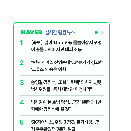
실시간 랭킹뉴스
1
6
[속보] '길이 1.5m' 안동 물놀이장서 구렁
'국장만 
이 출몰…한때 시민 대피 소동
'부글부글
2
7
"편해서 매일 신었는데"...전문가가 경고한
“우크라
'크록스'의 숨은 위험
유 3만t
3
8
송영길·김민석, '조희대 탄핵' 외치자…與
정청래 "
법사위원들 "즉시 대법관 제청하라"
민석 "자
4
9
박지원이 본 호남 당심…"李대통령과 1년
이란, 美
함께한 김민석에 갈 것"
즈 통행금
5
10
SK하이닉스, 주당 375원 분기배당…추
[데일리 
가 주주환원책 3분기 발표
민...홈