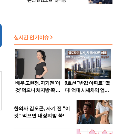
론전·헌법소원 '맞대응'