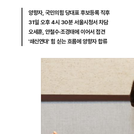
양향자, 국민의힘 당대표 후보등록 직후
31일 오후 4시 30분 서울시청서 차담
오세훈, 안철수·조경태에 이어서 접견
'쇄신연대' 힘 싣는 흐름에 양향자 합류