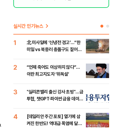
실시간 인기뉴스
1
6
北 미사일에 ‘신냉전 경고’…“한
[인
미일 vs 북중러 충돌구도 짙어진
인사
다”
2
7
“언제 죽어도 이상하지 않다”…
이란
이란 최고지도자 ‘위독설’
호르
3
8
"실리콘밸리 출신 강사 초빙"…금
美 
투협, 챗GPT·파이썬 금융 데이터
일자
분석 과정 개설
4
9
[데일리안 주간 포토] 열기에 삼
'국
켜진 한반도! 역대급 폭염에 달아
에 
구