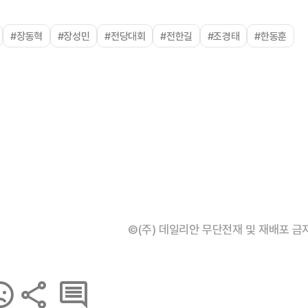
#장동혁
#장성민
#전당대회
#전한길
#조경태
#한동훈
©(주) 데일리안 무단전재 및 재배포 금