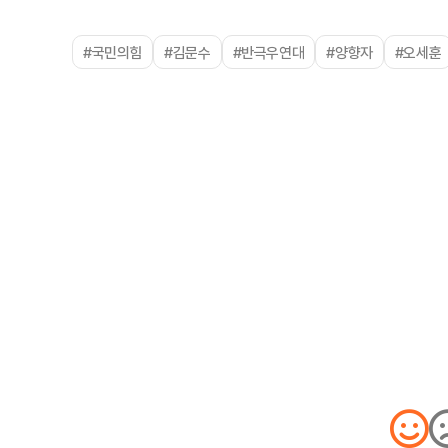
#국민의힘
#김문수
#반극우연대
#양향자
#오세훈