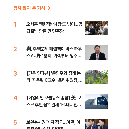
정치 많이 본 기사
1
오세훈 "與 적반하장 도 넘어…공
급절벽 만든 건 민주당"
2
與, 주택문제 해결책이 버스 하우
스?…野 "황희, 가족부터 입주해
라"
3
[단독 인터뷰] '윤민우와 징계 논
의' 지목된 C교수 "윤리위원장,
외부와 논의 잘못된 행위"
지
4
[데일리안 오늘뉴스 종합] 美, 포
스코 후판 상계관세 1%대…천하
람, 의원 최초 논산훈련소 2박3일
'입소'
5
보완수사권 폐지 정국…야권, 여