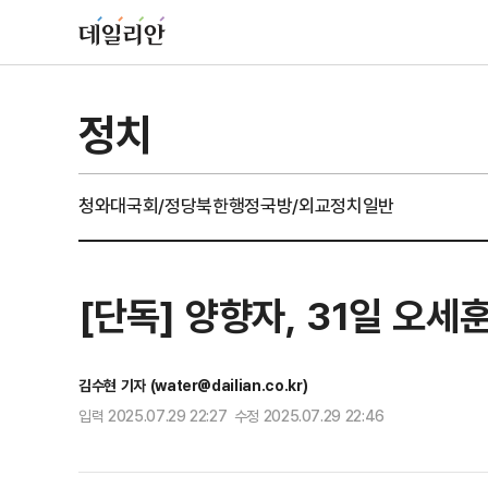
정치
청와대
국회/정당
북한
행정
국방/외교
정치일반
[단독] 양향자, 31일 오
김수현 기자 (water@dailian.co.kr)
입력 2025.07.29 22:27 수정 2025.07.29 22:46