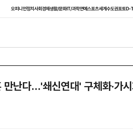
오피니언
정치
사회
경제
생활/문화
IT/과학
연예
스포츠
세계
수도권
포토
D-
세훈 만난다…'쇄신연대' 구체화·가시