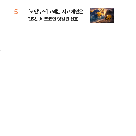
오른 도심!
5
10
[코인뉴스] 고래는 사고 개인은
“우
관망…비트코인 엇갈린 신호
러…
.
과
경