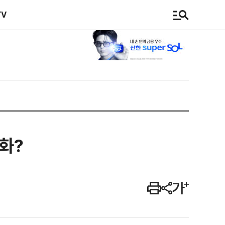
TV
화?