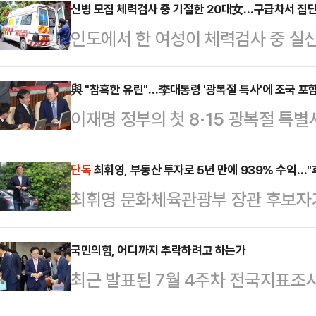
신병 모집 체력검사 중 기절한 20대女…구급차서 집
인도에서 한 여성이 체력검사 중 실
성폭행을 당하는 사건이 발생해 충격을
스오브인디아 등에 따르면 피해 여성 
與 "참혹한 유린"…李대통령 '광복절 특사'에 조국 포
이재명 정부의 첫 8·15 광복절 특
지역에서 국가방위군 신병 모집 체력
으로 조국 전 조국혁신당 대표 사면
다.의식을 잃은 A씨는 현장에 대기
당 당권 도전에 나선 박찬대 후보는 
단독
최휘영, 부동산 투자로 5년 만에 939% 수익…
다.병원에서 의식을 일부 회복한 A씨
최휘영 문화체육관광부 장관 후보자가
전 대표의 사면과 관련해 "검토가 돼
남성에게 성폭행을 당했다"고 진술했
939%에 달하는 수익률을 챙긴 것
많을 것이기 때문에 어떤 식으로든지
이면 도착할 3.…
원회 소속 김승수 국민의힘 의원실에 
국민의힘, 어디까지 추락하려고 하는가
느냐"고 했다. 다만 "사면권은 대통
최근 발표된 7월 4주차 전국지표조사
24일 경기도 이천시 백사면 송말리 3
이에 대해 언급하는 것은 조심스럽다"
이 17%를 기록하며 사상 최저치를 
구매한 후 2011년 10월 15일 1억
입시 비…