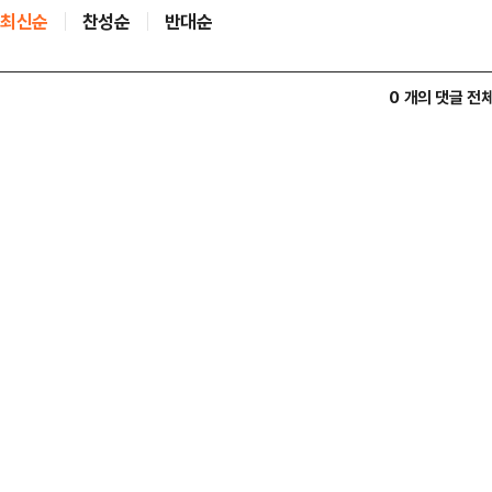
최신순
찬성순
반대순
0 개의 댓글 전