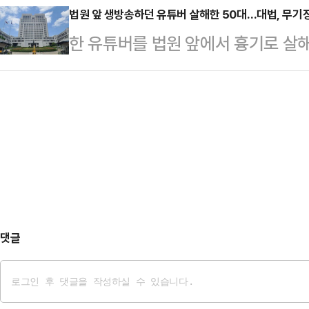
과 경합하는 모양새였지만, 대선 후
법원 앞 생방송하던 유튜버 살해한 50대…대법, 무기
록했다.또한 2002년 2월 25일 6
한 유튜버를 법원 앞에서 흉기로 살
층의 이탈이 심각하다. 대선 전인 5
평)을 구매한 후 5년 뒤인 2007년 
정했다.29일 법조계에 따르면 대법
면 중도층에서는 20%에서 12%로 
가중처벌법상 보복살인 등 혐의로 기
서 41%로 무려 24%P나 급락했다
한 원심 판결을 지난달 확정했다.홍씨
이 급격히 돌아서고 있음을 알 수 있
산법원종합청사 앞에서 생방송 중이던
수 있다…
달아났다가 붙잡혔다.A씨처럼 유튜
콘텐츠를 만들어 방송하면서 지난 20
는 고소·고발을 주고받는 등 …
댓글