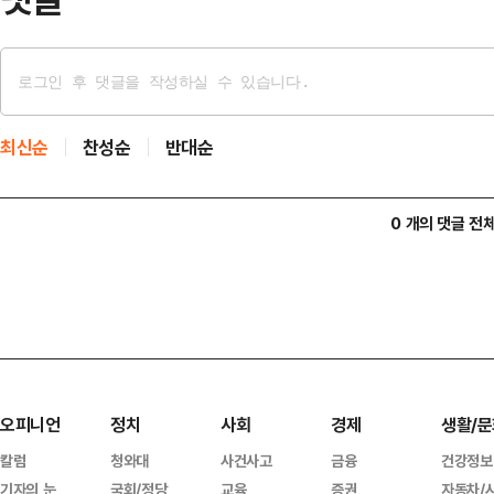
최신순
찬성순
반대순
0 개의 댓글 전
오피니언
정치
사회
경제
생활/문
칼럼
청와대
사건사고
금융
건강정보
기자의 눈
국회/정당
교육
증권
자동차/