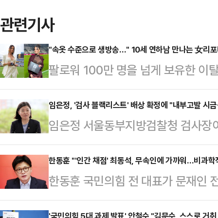
관련기사
"속옷 수준으로 생방송…" 10세 연하남 만나는 女리
팔로워 100만 명을 넘게 보유한 
나의 과한 노출 의상이 화제의 중심에
에 따르면 엘레오노라 인카르도나는 
임은정, '검사 블랙리스트' 배상 확정에 "내부고발 시금
임은정 서울동부지방검찰청 검사장이 
스타디움에서 열린 PSG와 바이에른
랙리스트'에 올라 불이익을 받았다며
착용했다.공개된 사진에 따르면 인
데 대해 "내부고발자에게 시금석이 
한동훈 "'인간 채점' 최동석, 무속인에 가까워…비과학
트와 브라톱 차림(사진 왼쪽)으로 중
한동훈 국민의힘 전 대표가 문재인 전
따르면 임 지검장은 전날 사회관계망
셜미디어(SNS)에 공유돼 화제를 모
시장의 성추행 사건을 옹호하는 등 
결 관련 기사를 올리며 "이 사건은 
태의 상의 차림은 과하…
'국민의힘 5대 과제 발표' 안철수 "김문수, 스스로 거