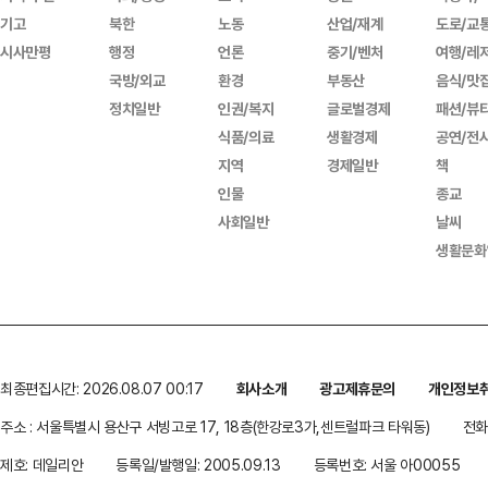
기고
북한
노동
산업/재계
도로/교
시사만평
행정
언론
중기/벤처
여행/레
국방/외교
환경
부동산
음식/맛
정치일반
인권/복지
글로벌경제
패션/뷰
식품/의료
생활경제
공연/전
지역
경제일반
책
인물
종교
사회일반
날씨
생활문화
최종편집시간: 2026.08.07 00:17
회사소개
광고제휴문의
개인정보
주소 : 서울특별시 용산구 서빙고로 17, 18층(한강로3가,센트럴파크 타워동)
전화 
제호: 데일리안
등록일/발행일: 2005.09.13
등록번호: 서울 아00055