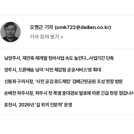
오명근 기자 (omk722@dailian.co.kr)
기사 모아 보기 >
남양주시, 재건축·재개발 정비사업 속도 높인다...사업기간 단축
양주시, 드론배송 넘어 ‘시민 체감형 공공서비스’로 확대
신동화 구리시장, ‘시민 공감 로드체킹’ 검배근린공원 조성 현장 방문
손배찬 파주시장, 파주시 첫 폭염 중대경보 발효에 따른 긴급 현장 점검나
포천시, 2026년 '길 위의 인문학' 운영