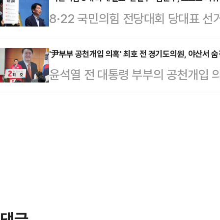
인사혁신처장이 지난달 발표한 '고위공
만, 권위주의적 조직문화에 경종을 
8·22 국민의힘 전당대회 당대표 선
정도면 '무속인'에 가까운 것 아니냐
하고 주저하는 모든 내부고발자에게 
화 번복으로 당내 극심한 분열과 혼
페이스북에 최 처장이 발표했던 '고위
검장은 "원고가 아니라 …
직을 헌납한 김문수 후보는 스스로 
'尹부부 공천개입 의혹' 최호 전 경기도의원, 야산서 숨
을 게재하며 "이 분(최 처장)을 이
윤석열 전 대통령 부부의 공천개입 의
의원은 28일 오전 국회에서 기자회견
앞으로 정부 인사업무가 이 기괴한 
호 전 경기도의원이 숨진 채 발견됐
인적 쇄신"이라며 '혁신안 2대 원칙
되는거 …
오전 3시쯤 평택시 지산동의 야산에서
회견에서 "첫 번째는 윤석열 전 대통
이 발견했다.앞서 그의 가족들은 오전
단절 없이는 보수의 가치는 결코 회복
있다며 경찰에 실종 신고를 한 상태였
단 세…
나선 뒤 산으로 가 스스로 목숨을 끊은 것으로 보
것으로 전해졌다.경찰 관계자는 "수
수 없다…
댓글