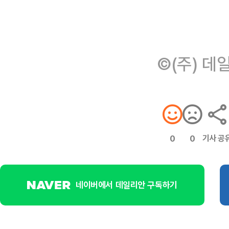
©(주) 데
기사 공
0
0
네이버에서 데일리안 구독하기