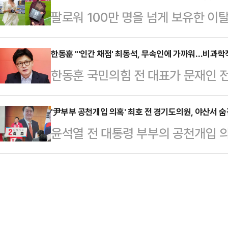
원 해결을 압박하며 폭언과 예산 삭감
팔로워 100만 명을 넘게 보유한 
따르면 임 지검장은 전날 사회관계망
다.이러면 잘라내기가 하나도 어렵지 
나의 과한 노출 의상이 화제의 중심에
결 관련 기사를 올리며 "이 사건은 
철회가 정 야박했다…
에 따르면 엘레오노라 인카르도나는 
한동훈 "'인간 채점' 최동석, 무속인에 가까워…비과학
만, 권위주의적 조직문화에 경종을 
한동훈 국민의힘 전 대표가 문재인 전
스타디움에서 열린 PSG와 바이에른
하고 주저하는 모든 내부고발자에게 
시장의 성추행 사건을 옹호하는 등 
착용했다.공개된 사진에 따르면 인
검장은 "원고가 아니라 …
인사혁신처장이 지난달 발표한 '고위공
'尹부부 공천개입 의혹' 최호 전 경기도의원, 야산서 숨
트와 브라톱 차림(사진 왼쪽)으로 중
윤석열 전 대통령 부부의 공천개입 의
정도면 '무속인'에 가까운 것 아니냐
셜미디어(SNS)에 공유돼 화제를 모
호 전 경기도의원이 숨진 채 발견됐
페이스북에 최 처장이 발표했던 '고위
태의 상의 차림은 과하…
오전 3시쯤 평택시 지산동의 야산에서
을 게재하며 "이 분(최 처장)을 이
이 발견했다.앞서 그의 가족들은 오전
앞으로 정부 인사업무가 이 기괴한 
있다며 경찰에 실종 신고를 한 상태였
되는거 …