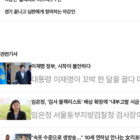
경기 끝나고 심판에게 항의하는 이강인
관련기사
이재명 정부, 시작이 불안하다
대통령 이재명이 꼬박 한 달을 끌다
카드 폐기는 사실은 아주 쉬운 결정
가사도우미나 배달원에게 행한 사모
임은정, '검사 블랙리스트' 배상 확정에 "내부고발 시금
임은정 서울동부지방검찰청 검사장이 
실의 가족이자 입법 작업 동료들을 
랙리스트'에 올라 불이익을 받았다며
를 요구했고, 자기가 부임하기로 된 
데 대해 "내부고발자에게 시금석이 
"속옷 수준으로 생방송…" 10세 연하남 만나는 女리