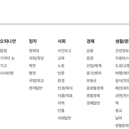
오피니언
정치
사회
경제
생활/문
칼럼
청와대
사건사고
금융
건강정보
기자의 눈
국회/정당
교육
증권
자동차/
기고
북한
노동
산업/재계
도로/교
시사만평
행정
언론
중기/벤처
여행/레
국방/외교
환경
부동산
음식/맛
정치일반
인권/복지
글로벌경제
패션/뷰
식품/의료
생활경제
공연/전
지역
경제일반
책
인물
종교
사회일반
날씨
생활문화