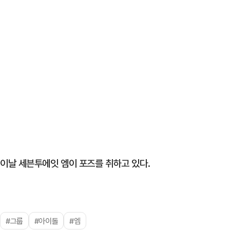
이날 세븐투에잇 엠이 포즈를 취하고 있다.
#그룹
#아이돌
#엠