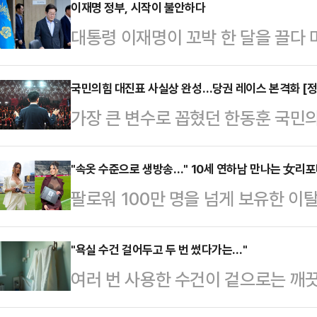
이재명 정부, 시작이 불안하다
대통령 이재명이 꼬박 한 달을 끌다
카드 폐기는 사실은 아주 쉬운 결정
가사도우미나 배달원에게 행한 사모
국민의힘 대진표 사실상 완성…당권 레이스 본격화 [정
가장 큰 변수로 꼽혔던 한동훈 국민의
실의 가족이자 입법 작업 동료들을 
전당대회 대진표의 윤곽이 한층 뚜렷
를 요구했고, 자기가 부임하기로 된 
터 시작되지만 핵심 인사의 깜짝 출
"속옷 수준으로 생방송…" 10세 연하남 만나는 女리
원 해결을 압박하며 폭언과 예산 삭감
팔로워 100만 명을 넘게 보유한 
세하다.이 가운데 한국사 강사 출신
다.이러면 잘라내기가 하나도 어렵지 
나의 과한 노출 의상이 화제의 중심에
바 '친길(친전한길)'의 김문수·장동혁
철회가 정 야박했다…
에 따르면 엘레오노라 인카르도나는 
"욕실 수건 걸어두고 두 번 썼다가는…"
철수·조경태 후보, 그리고 양측의 
여러 번 사용한 수건이 겉으로는 깨
스타디움에서 열린 PSG와 바이에른
략으로 본격적인 표심 공략에 나설 
결과가 나왔다.프림로즈 프리스톤 레
착용했다.공개된 사진에 따르면 인
문수·장동혁 …