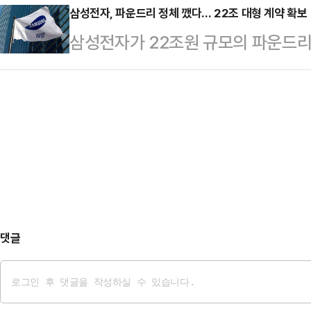
일(현지시간) 영국 매체 데일리메일과
삼성전자, 파운드리 정체 깼다… 22조 대형 계약 확보
트와 브라톱 차림(사진 왼쪽)으로 중
삼성전자가 22조원 규모의 파운드리
용한 후 세탁하는 게 좋다"고 밝혔다
셜미디어(SNS)에 공유돼 화제를 모
다.삼성전자는 28일 글로벌 대형기업
깨끗한 수건도 더 이상 깨끗하지 않다
태의 상의 차림은 과하…
생산 공급 계약을 수주했다고 공시했
시 더럽히기 때문에 씻는 의미가 없다
총 매출액(300조8709억원)의 7.
때 수천 개의 피부 세포와 수백만 
년 7월 24일부터 2033년 12월 
묻어 난다"…
경영상의 비밀 유지를 위해 밝힐 수
정체돼있던 삼성전자 파운드리 사업부
근 영업…
댓글