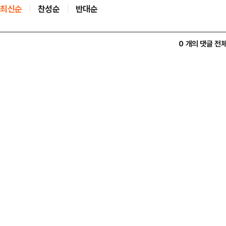
최신순
찬성순
반대순
0 개의 댓글 전