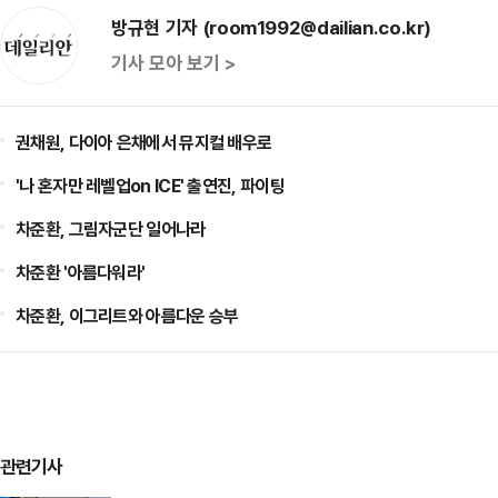
방규현 기자 (room1992@dailian.co.kr)
기사 모아 보기 >
권채원, 다이아 은채에서 뮤지컬 배우로
'나 혼자만 레벨업on ICE' 출연진, 파이팅
차준환, 그림자군단 일어나라
차준환 '아름다워라'
차준환, 이그리트와 아름다운 승부
관련기사