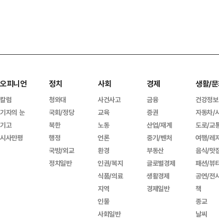
오피니언
정치
사회
경제
생활/문
칼럼
청와대
사건사고
금융
건강정보
기자의 눈
국회/정당
교육
증권
자동차/
기고
북한
노동
산업/재계
도로/교
시사만평
행정
언론
중기/벤처
여행/레
국방/외교
환경
부동산
음식/맛
정치일반
인권/복지
글로벌경제
패션/뷰
식품/의료
생활경제
공연/전
지역
경제일반
책
인물
종교
사회일반
날씨