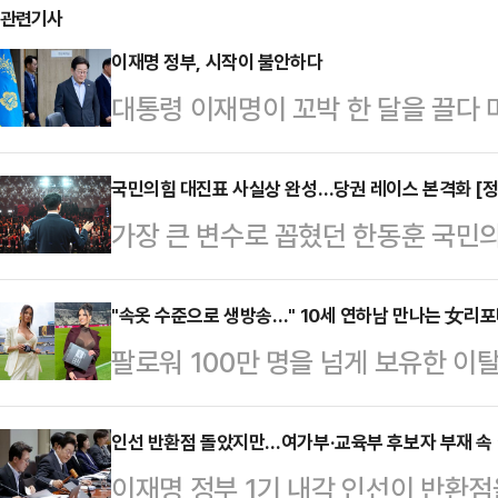
관련기사
이재명 정부, 시작이 불안하다
대통령 이재명이 꼬박 한 달을 끌다
카드 폐기는 사실은 아주 쉬운 결정
가사도우미나 배달원에게 행한 사모
국민의힘 대진표 사실상 완성…당권 레이스 본격화 [정
가장 큰 변수로 꼽혔던 한동훈 국민의
실의 가족이자 입법 작업 동료들을 
전당대회 대진표의 윤곽이 한층 뚜렷
를 요구했고, 자기가 부임하기로 된 
터 시작되지만 핵심 인사의 깜짝 출
"속옷 수준으로 생방송…" 10세 연하남 만나는 女리
원 해결을 압박하며 폭언과 예산 삭감
팔로워 100만 명을 넘게 보유한 
세하다.이 가운데 한국사 강사 출신
다.이러면 잘라내기가 하나도 어렵지 
나의 과한 노출 의상이 화제의 중심에
바 '친길(친전한길)'의 김문수·장동혁
철회가 정 야박했다…
에 따르면 엘레오노라 인카르도나는 
인선 반환점 돌았지만…여가부·교육부 후보자 부재 속 야
철수·조경태 후보, 그리고 양측의 
이재명 정부 1기 내각 인선이 반환
스타디움에서 열린 PSG와 바이에른
략으로 본격적인 표심 공략에 나설 