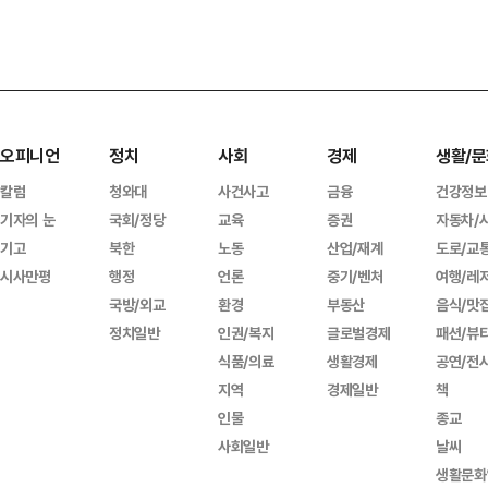
오피니언
정치
사회
경제
생활/문
칼럼
청와대
사건사고
금융
건강정보
기자의 눈
국회/정당
교육
증권
자동차/
기고
북한
노동
산업/재계
도로/교
시사만평
행정
언론
중기/벤처
여행/레
국방/외교
환경
부동산
음식/맛
정치일반
인권/복지
글로벌경제
패션/뷰
식품/의료
생활경제
공연/전
지역
경제일반
책
인물
종교
사회일반
날씨
생활문화