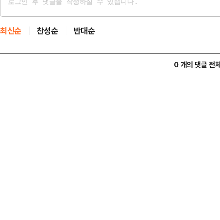
최신순
찬성순
반대순
0 개의 댓글 전