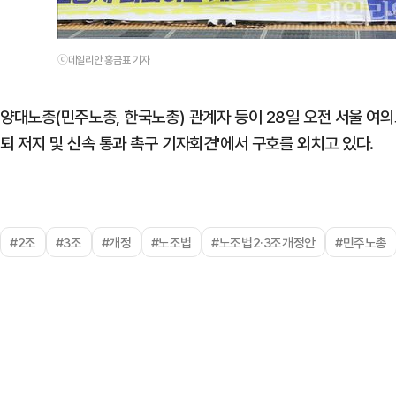
ⓒ데일리안 홍금표 기자
양대노총(민주노총, 한국노총) 관계자 등이 28일 오전 서울 여의도
퇴 저지 및 신속 통과 촉구 기자회견'에서 구호를 외치고 있다.
#2조
#3조
#개정
#노조법
#노조법2·3조개정안
#민주노총