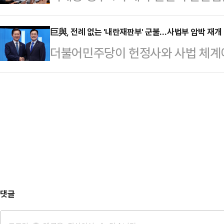
직은 여전히 공석 상태다. 강선우·이
착용했다.공개된 사진에 따르면 인
문수·장동혁 …
회로 낙마한 뒤 주말까지 후임 지명
巨與, 전례 없는 '내란재판부' 군불…사법부 압박 재개
트와 브라톱 차림(사진 왼쪽)으로 중
더불어민주당이 헌정사와 사법 체계에
간이 더 걸릴 전망이다. 이 와중에 
셜미디어(SNS)에 공유돼 화제를 모
특판) 구성을 시사하며 사법부 압박을
청문 경과보고서 채택 없이 임명을 
태의 상의 차림은 과하…
헌법이 특별법원 설치를 금지하고 있
힘은 남은 문화체육관광부·국토교통부
를 뒀다.그러나 당권 주자들, 나아
마'를 정조준하며 공세 수위를 높이고
내란특판을 거론하고 나섰다. 정치권
긴장감은 좀처럼 가라…
에 나아가 사법 체계의 근간을 뒤흔
에 따르면 민주당 차기 당대표 선거
순)는 내란특판 도입을 주…
댓글