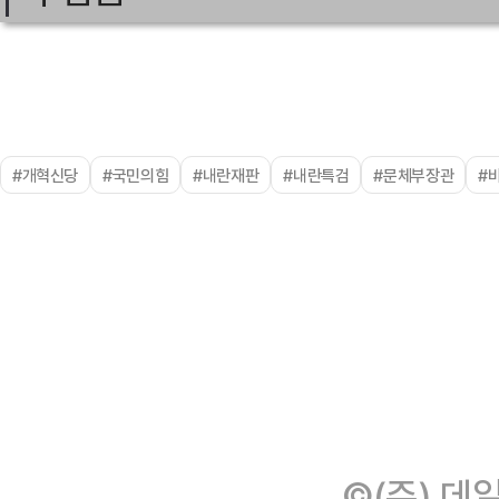
#개혁신당
#국민의힘
#내란재판
#내란특검
#문체부장관
#
©(주) 데