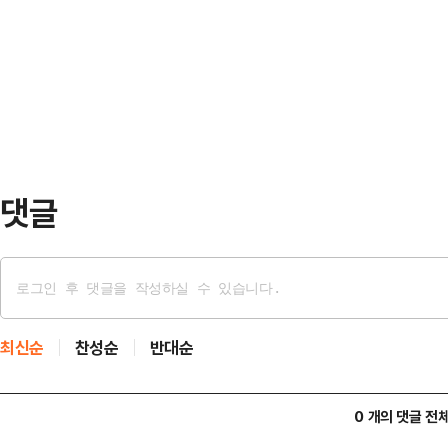
갖는다.특히 서울중앙지방법원에선 매
최고위원도 함께 선출했다.이 신임 대
춘다. 윤석열 전 대통령의 내란 우두
음 달 11일부터 재개된다.조지호 경
부 장관 등 전직 군인들에 대한 내란
때 잠시 멈췄다가…
댓글
최신순
찬성순
반대순
0 개의 댓글 전