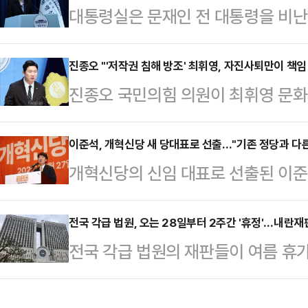
대통령실은 문재인 전 대통령을 비난
스타디움에서 열린 PSG와 바이에른
여라, 네가 나 못 죽이면 내가 너 죽
사건을 옹호하는 등의 과거 발언으로
착용했다.공개된 사진에 따르면 인
과 관련해 "아직은 특별한 대응 방침
진종오 "'저작권 침해 방조' 최휘영, 자진사퇴만이 책임
트와 브라톱 차림(사진 왼쪽)으로 중
진종오 국민의힘 의원이 최휘영 문
실 대변인은 27일 오후 용산 대통령
셜미디어(SNS)에 공유돼 화제를 모
작권 침해 방조 논란과 티켓 예매 수
언을 사과해야 한다는 의견이 나왔는
태의 상의 차림은 과하…
영자 당시 논란을 언급하며 "방조에
이준석, 개혁신당 새 당대표로 선출…"기존 정당과 다
냐'는 질문에 이같이 답했다.앞서 최
개혁신당의 신임 대표로 선출된 이준
적 책임을 회피하는 후보자를 문체부
(전 대통령)이 오늘날 우리 국민이 
독하며, 강단 있는 선택을 해 유리한
다.국회 문화체육관광위원회 소속 진
있다.또 지난 202…
서 싸우겠다"고 강조했다.개혁신당은
전국 각급 법원, 오는 28일부터 2주간 '휴정'…내란재
NHN 대표 시절 저작권 침해를 방
전국 각급 법원의 재판들이 여름 휴가
이준석 의원을 신임 당대표로 선출했다
자격이 없다고 비판했다. 최 후보자는
법조계에 따르면 전국 최대 규모 
5254표, 반대 457표를 얻어 98
진종오 의원실에 따르면 최 …
을 비롯한 전국 대부분의 법원은 28
은 이날 김성열(34.76%), 주이삭(1