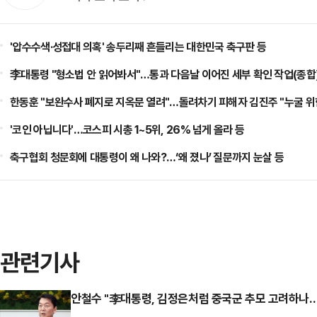
'압수수색·성접대 의혹' 송두리째 흔들리는 대한민국 축구판 등
李대통령 "형소법 안 읽어봐서"…통과 다음날 이어진 세부 확인 작업(종합)
한동훈 "보완수사 폐지로 지옥문 열려"…돌려차기 피해자 김진주 "누굴 위한
'코인 아닙니다'…코스피 시총 1~5위, 26% 넘게 올라 등
축구협회 청문회에 대통령이 왜 나와?…‘왜 졌나’ 질문까지 눈살 등
관련기사
안철수 "李대통령, 김정은처럼 중국군 추모 고려하나…