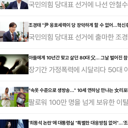
국민의힘 당대표 선거에 나선 안철수 
협정일에도 아무런 입장을 내고 있지
럼 중국군 추모를 고려하고 계신 건 
조경태 "尹 옹호세력이 당 장악하게 할 수 없어…혁신
국민의힘 당대표 선거에 출마한 조경
직격했다.안철수 의원은 27일 페이스
세력에게 당권을 내어줘선 안된다고 
년이자 유엔군 참전의 날이라는 점을
들을 향해 단일화에 나서줄 것을 거
아들에게 10년간 맞고 살던 80대 父… 그날 벌어진 
순국선열과 참전 용사들께 깊이 감사
장기간 가정폭력에 시달리다 50대 아
서 기자회견을 열고 "헌법을 유린하고
대통령은 단 한 마디도 없다"고 적었
심에서도 징역형을 선고받았다.27일
세력에게 국민의힘을 장악하게 할 수는
전쟁에서 승리…
(황진구 지영난 권혁중 부장판사)는 
"속옷 수준으로 생방송…" 10세 연하남 만나는 女리
를 간곡히 요청한다"고 말했다.그는 
팔로워 100만 명을 넘게 보유한 
게 1심과 같이 징역 3년 6개월을 
힘 지지도는 10%대에 머물고 있다.
나의 과한 노출 의상이 화제의 중심에
17일 자택에서 아들 B씨의 목을 졸라
정도"라며 "…
에 따르면 엘레오노라 인카르도나는 
'최동석 논란'에 대통령실 "특별한 대응방침 없어"…'조
에 취해 소리 지르고 욕설하자 "내가 