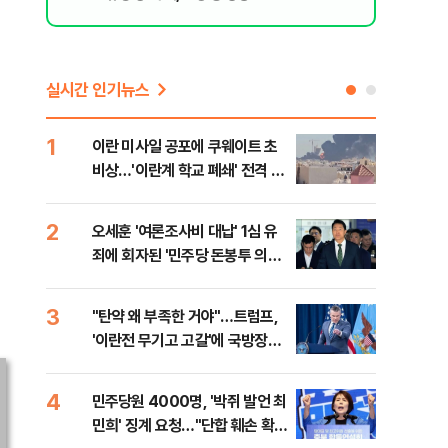
실시간 인기뉴스
1
6
이란 미사일 공포에 쿠웨이트 초
日 
비상…'이란계 학교 폐쇄' 전격 명
했지
령
2
7
오세훈 '여론조사비 대납' 1심 유
보완
죄에 회자된 '민주당 돈봉투 의
은 
혹'…왜?
3
8
"탄약 왜 부족한 거야"…트럼프,
'경
'이란전 무기고 고갈'에 국방장관
조준
질책
금폭
4
9
민주당원 4000명, '박쥐 발언 최
병력
민희' 징계 요청…"단합 훼손 확인
60