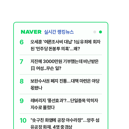
실시간 랭킹뉴스
6
플, 中창신
오세훈 '여론조사비 대납' 1심 유죄에 회자
된 '민주당 돈봉투 의혹'…왜?
7
구협회 외국
지진에 3000만원 기부했는데 비난받은
령 20대 지
日 여성...무슨 일?
 올인은 금
8
 의식했
보완수사권 폐지 진통…대책 마련은 야당
가 논란 재
낮춰야"
몫됐나
 99%" 등
9
리째 흔들리는
레버리지 '풍선효과'?…단일종목 막히자
지수로 몰렸다
10
' 막는 의사
"솟구친 화염에 공장 아수라장"…양주 섬
유공장 화재, 4명 중경상