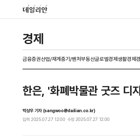
경제
금융
증권
산업/재계
중기/벤처
부동산
글로벌경제
생활경제
한은, '화폐박물관 굿즈 디
박상우 기자 (sangwoo@dailian.co.kr)
입력 2025.07.27 12:00 수정 2025.07.27 12:00