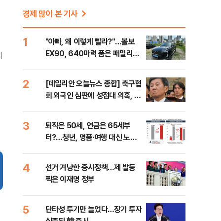
경제 많이 본 기사
1
"아빠, 왜 이렇게 빨라?"…볼보
EX90, 640마력 품은 패밀리카
지
[시승기]
2
[데일리안 오늘뉴스 종합] 축구협
회 외국인 심판에 성접대 의혹, 李
대통령 20대 지지율 하락 의식했
나, 삼전닉스 올인은 금물, SK하
3
퇴직은 50세, 연금은 65세부
이닉스 프리마켓 시초가 논란 재
터?…청년, 명품·여행 대신 노후
점화, 김민석 "과반 승리 가능성
준비 [Now 2.30]
99%" 등
4
선거 겨냥한 증시정책…제 발등
찍은 이재명 정부
5
단타성 투기만 늘었다…장기 투자