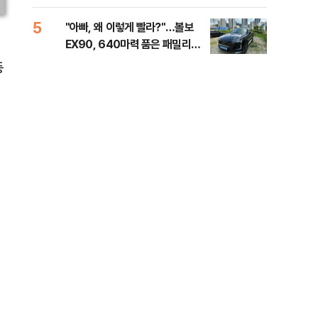
해야"
40
5
10
"아빠, 왜 이렇게 빨라?"…볼보
"삼
EX90, 640마력 품은 패밀리카
中창
[시승기]
등