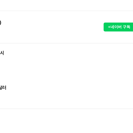
)
+네이버 구독
출시
달러