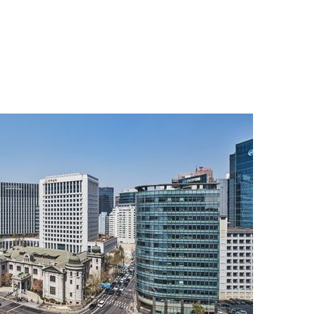
1
"삼성·SK보다 싸게 달라"…애
에 '더 비싸다' 퇴짜
2
[데일리안 오늘뉴스 종합] 축
인 심판에 성접대 의혹, 李대통
지율 하락 의식했나, 삼전닉스
3
李대통령, 20대 지지율 하락
물, SK하이닉스 프리마켓 시초
나…"청년 보편적 지원 문턱 
점화, 김민석 "과반 승리 가능성
4
'압수수색·성접대 의혹' 송두
대한민국 축구판
5
"약만으론 한계"…당뇨병 '시작
과학자의 도전 [내일의 닥터]