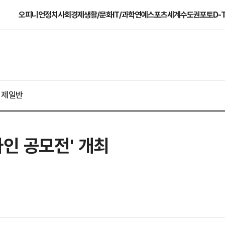
오피니언
정치
사회
경제
생활/문화
IT/과학
연예
스포츠
세계
수도권
포토
D-
경제일반
자인 공모전' 개최