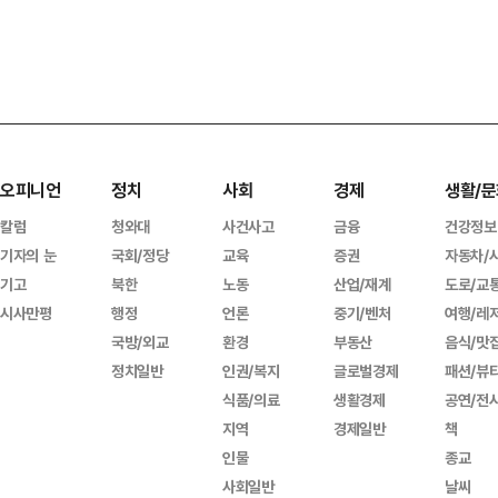
오피니언
정치
사회
경제
생활/문
칼럼
청와대
사건사고
금융
건강정보
기자의 눈
국회/정당
교육
증권
자동차/
기고
북한
노동
산업/재계
도로/교
시사만평
행정
언론
중기/벤처
여행/레
국방/외교
환경
부동산
음식/맛
정치일반
인권/복지
글로벌경제
패션/뷰
식품/의료
생활경제
공연/전
지역
경제일반
책
인물
종교
사회일반
날씨