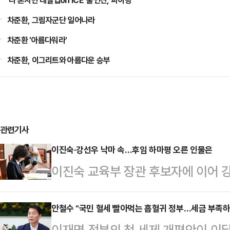
'나 혼자만 레벨업on ICE' 출연진, 파이팅
차준환, 그림자군단 일어나라
차준환 '아름다워라'
차준환, 이그리트와 아름다운 승부
관련기사
이진숙·강선우 낙마 속…후임 하마평 오른 인물은
이진숙 교육부 장관 후보자에 이어 
낙마하면서 후임 장관 후보자군에 관
육부 장관 후보자로는 강경숙 조국혁
안철수 "국민 혈세 빨아먹는 흡혈귀 정부…세금 부족
이재명 정부의 첫 세제 개편안이 이달