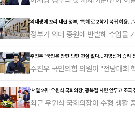
원, 백승아 민주당 의원 등(가나다 
철수 국민의힘 의원이 "국민의 혈세
은 전라북도 남원 출생으로, 이화여
안 의원은 26일 페이스북을 통해 "
의대생에 꼬리 내린 정부, '특혜'로 2학기 복귀 허용…
학 영어교육 석사 및 특수교육학 박
정부가 의대 증원에 반발해 수업을 
는 증권거래세 인상까지 추진하고 있
기구(NGO) '세이브더칠드런' 해외
를 허용하기로 하면서 '특혜 논란'이 
의 피를 빨아먹는 흡혈귀 정부의 민
국립특수교육원 교육연구…
업을 몰아 듣고 내년 1학기에 다음 
주진우 "국민은 찬탄·반탄 관심 없다…지방선거 승리 
의원은 "국민에게는 현금 몇 푼 쥐여
주진우 국민의힘 의원이 "전당대회 
치로, 이미 복귀한 학생들과의 형평성
위적 증세로 국민의 등골을 쥐어짜는 
략"이라며 "찬탄반탄(탄핵 찬성·반대
다.교육부는 25일 유급 의대생 2학
'빚잔치 총리…
원은 26일 페이스북을 통해 "국민은
'서열 2위' 우원식 국회의장, 광복절 사면 앞두고 조국 
의사 국가시험(국시)을 추가로 시행하
최근 우원식 국회의장이 수형 생활 
고 싸워봤자 국민 벌점만 쌓인다"며 
대한 정부 입장'을 발표했다.교육부는
것으로 전해졌다. 이재명 정부의 첫 
단절하되 미래를 얘기해야 한다"면서 
회'(의총…
사면 대상에 포함될지 주목된다.26
가지를 강조했고, 정책 만물상은 안 