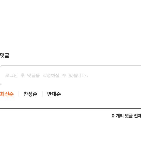
지난 9일 서울남부교도소에서 조 전 
"당의 전열을 재정비하고 젊고 강한
별면회라고 부르던 '장소변경접견' 
회에 …
이내로 제한된 일반면회와 달리 시간
된 비교적 자유로운 공간에서 신체 접
장의 후원회장을 오래…
댓글
최신순
찬성순
반대순
0 개의 댓글 전