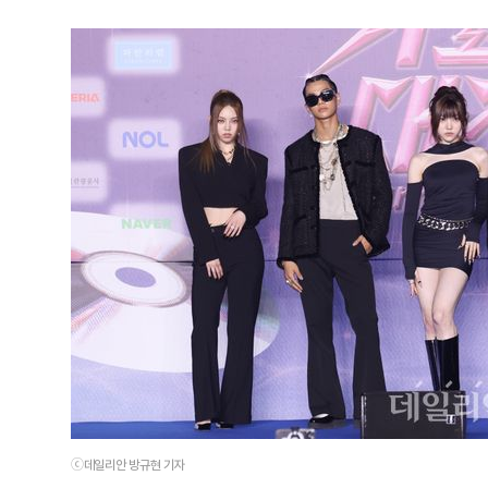
ⓒ데일리안 방규현 기자