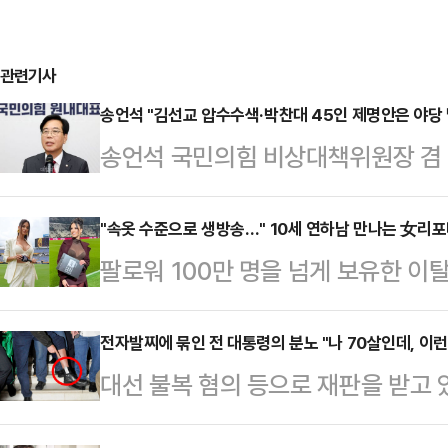
관련기사
송언석 "김선교 압수수색·박찬대 45인 제명안은 야당 
송언석 국민의힘 비상대책위원장 겸 
인 민중기 특별검사팀이 김선교 의원
"이재명 정권이 특검과 더불어민주
"속옷 수준으로 생방송…" 10세 연하남 만나는 女리
팔로워 100만 명을 넘게 보유한 
를 완료하겠다는 선언"이라고 비판했
나의 과한 노출 의상이 화제의 중심에
현안 관련 긴급 회견을 열어 "야당
에 따르면 엘레오노라 인카르도나는 
전자발찌에 묶인 전 대통령의 분노 "나 70살인데, 이런
수색을 강력하게 규탄한다"고 목소리
대선 불복 혐의 등으로 재판을 받고 
스타디움에서 열린 PSG와 바이에른
의 압수수색이 들이닥치고 있다"며 
령의 발목에 위치추적 전자장치(전자
착용했다.공개된 사진에 따르면 인
하겠다고 하는데 벌써 야당 의원에…