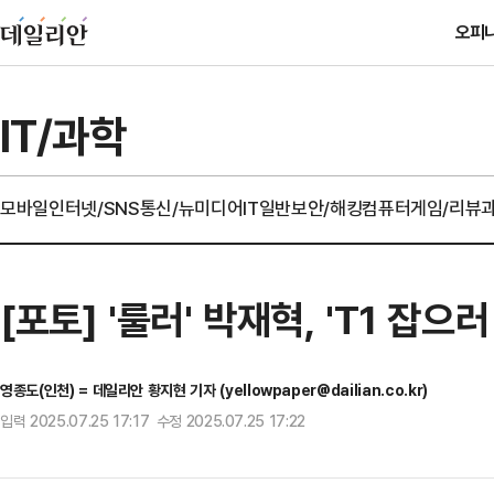
오피
IT/과학
모바일
인터넷/SNS
통신/뉴미디어
IT일반
보안/해킹
컴퓨터
게임/리뷰
[포토] '룰러' 박재혁, 'T1 잡으러
영종도(인천) = 데일리안 황지현 기자 (yellowpaper@dailian.co.kr)
입력 2025.07.25 17:17 수정 2025.07.25 17:22