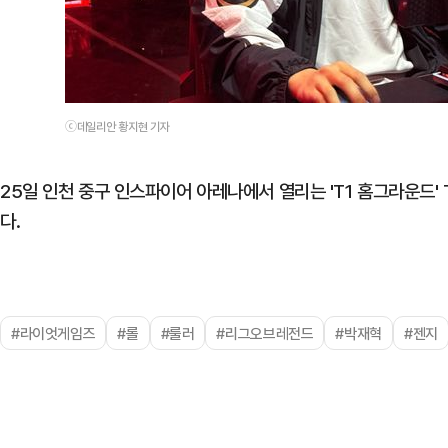
ⓒ데일리안 황지현 기자
25일 인천 중구 인스파이어 아레나에서 열리는 'T1 홈그라운드' 
다.
#라이엇게임즈
#롤
#룰러
#리그오브레전드
#박재혁
#젠지