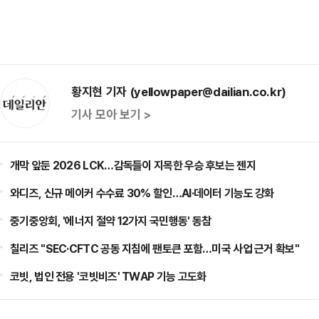
황지현 기자 (yellowpaper@dailian.co.kr)
기사 모아 보기 >
개막 앞둔 2026 LCK…감독들이 지목한 우승 후보는 젠지
와디즈, 신규 메이커 수수료 30% 할인…AI·데이터 기능도 강화
중기중앙회, '에너지 절약 12가지 국민행동' 동참
칠리즈 "SEC·CFTC 공동 지침에 팬토큰 포함…미국 사업 근거 확보"
코빗, 법인 전용 '코빗비즈' TWAP 기능 고도화