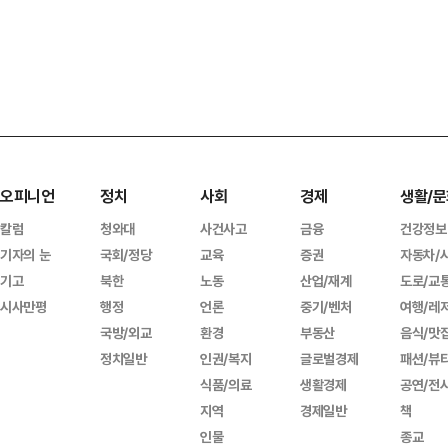
오피니언
정치
사회
경제
생활/문
칼럼
청와대
사건사고
금융
건강정보
기자의 눈
국회/정당
교육
증권
자동차/
기고
북한
노동
산업/재계
도로/교
시사만평
행정
언론
중기/벤처
여행/레
국방/외교
환경
부동산
음식/맛
정치일반
인권/복지
글로벌경제
패션/뷰
식품/의료
생활경제
공연/전
지역
경제일반
책
인물
종교