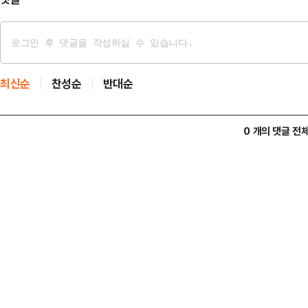
최신순
찬성순
반대순
0 개의 댓글 전