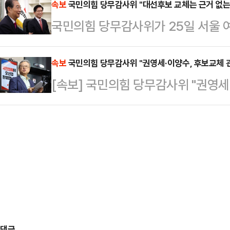
외신에 따르면 보우소나루 전 대통령
속보
국민의힘 당무감사위 "대선후보 교체는 근거 없는
트와 브라톱 차림(사진 왼쪽)으로 중
국민의힘 당무감사위가 25일 서울 
(연방 상·하원) 건물 계단에서 왼쪽
셜미디어(SNS)에 공유돼 화제를 모
무감사 브리핑을 열고 후보 교체 사태
취재진에게 내보이며 발끈했다.그는 
태의 상의 차림은 과하…
근거는 없다"며 "불법한 행위였다"고
속보
국민의힘 당무감사위 "권영세·이양수, 후보교체 관
하지도, 공금을 횡령하지도, 살인을 
[속보] 국민의힘 당무감사위 "권영세
장했다. 이어 "무고한 사람에게 전
징계 윤리위에 청구"
며 "전직 대통령에게 …
댓글