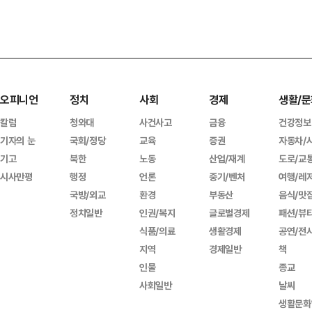
오피니언
정치
사회
경제
생활/문
칼럼
청와대
사건사고
금융
건강정보
기자의 눈
국회/정당
교육
증권
자동차/
기고
북한
노동
산업/재계
도로/교
시사만평
행정
언론
중기/벤처
여행/레
국방/외교
환경
부동산
음식/맛
정치일반
인권/복지
글로벌경제
패션/뷰
식품/의료
생활경제
공연/전
지역
경제일반
책
인물
종교
사회일반
날씨
생활문화