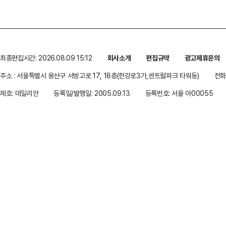
최종편집시간: 2026.08.09 15:12
회사소개
편집규약
광고제휴문의
주소 : 서울특별시 용산구 서빙고로 17, 18층(한강로3가,센트럴파크 타워동)
전화 
제호: 데일리안
등록일/발행일: 2005.09.13
등록번호: 서울 아00055