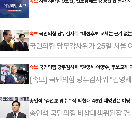
에 따르면 엘레오노라 인카르도나는 
속보
서울지하철 9호선, 신호장애로 상행선 전 열차 
스타디움에서 열린 PSG와 바이에른
착용했다.공개된 사진에 따르면 인
속보
국민의힘 당무감사위 "대선후보 교체는 근거 없는
트와 브라톱 차림(사진 왼쪽)으로 중
국민의힘 당무감사위가 25일 서울 
셜미디어(SNS)에 공유돼 화제를 모
무감사 브리핑을 열고 후보 교체 사태
태의 상의 차림은 과하…
근거는 없다"며 "불법한 행위였다"고
속보
국민의힘 당무감사위 "권영세·이양수, 후보교체 관
[속보] 국민의힘 당무감사위 "권영세
징계 윤리위에 청구"
송언석 "김선교 압수수색·박찬대 45인 제명안은 야당 
송언석 국민의힘 비상대책위원장 겸 
인 민중기 특별검사팀이 김선교 의원