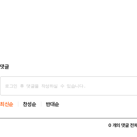
"이재명 정권이 특검과 더불어민주
를 완료하겠다는 선언"이라고 비판했
현안 관련 긴급 회견을 열어 "야당
수색을 강력하게 규탄한다"고 목소리
의 압수수색이 들이닥치고 있다"며 
하겠다고 하는데 벌써 야당 의원에…
댓글
최신순
찬성순
반대순
0 개의 댓글 전