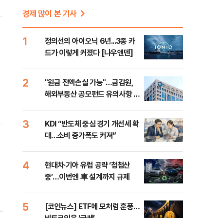
경제 많이 본 기사
1
정의선의 아이오닉 6년...3종 카
드가 이렇게 커졌다 [나우앤덴]
2
"원금 전액손실 가능"…금감원,
해외부동산 공모펀드 유의사항 안
내
3
KDI “반도체 중심 경기 개선세 확
대…소비 증가폭도 커져”
4
현대차·기아 유럽 공략 ‘첩첩산
중’…이번엔 車 설계까지 규제
5
[코인뉴스] ETF에 모처럼 훈풍…