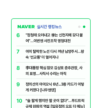
실시간 랭킹뉴스
6
외계인 접촉·제
"정청래 오려내고 李는 신천지에 갖다 붙
여"…이번엔 사진조작 명청대전
7
에…국민의힘
이미 탈락한 노선 다시 꺼낸 남양주시…왕
숙 ‘선교통’ 더 멀어지나
8
퇴거명령에
李대통령 핵심 참모 김상호 춘추관장, 사
의 표명…사직서 수리는 아직
9
..황희 제안
정의선의 아이오닉 6년...3종 카드가 이렇
게 커졌다 [나우앤덴]
10
데이터센터
“술 팔게 했지만 팔 곳이 없다”…푸드트럭
규제 완화의 역설 [임유정의 오프 더 메뉴]