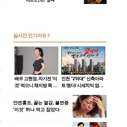
비트코인은 ‘글쎄’
하
직
과
이