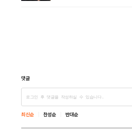
댓글
최신순
찬성순
반대순