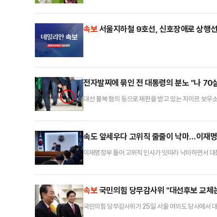
일리메일에 따르면 엘레오노라 인카르도나는 최근 미국
하며 과감한 의상을 착용했다.공개된 사진에 따르면 
고 있다.해당 장면은 각종 소셜미디어(SNS)에 공유돼
속보
서울지하철 9호선, 신호장애로 상행선
전자발찌에 묶인 전 대통령의 분노 "나 70
대선 불복 혐의 등으로 재판을 받고 있는 자이르 보우
통신 등 외신에 따르면 보우소나루 전 대통령은 이날 
달린 전자발찌를 취재진에게 내보이며 발끈했다.그는 전
매매를 하지도 않았다"고 주장했다. 이어 "무고한 사
속도 앞세우다 고위직 줄줄이 낙마…이재명
이재명정부 들어 고위직 인사가 잇따라 낙마하면서 대통
후 각종 의혹이 제기돼 지명이 철회되거나 본인이 자진
검증 시스템의 구조적 허점이 드러났다는 평가가 나온다
다.오광수 전 민정수석은 배우자 명의 부동산 차명 보유
속보
국민의힘 당무감사위 "대선후보 교체는
국민의힘 당무감사위가 25일 서울 여의도 당사에서 대
교체의 근거는 없다"며 "불법한 행위였다"고 밝혔다.