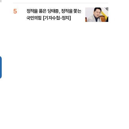
지
아직
5
10
정적을 품은 당태종, 정적을 쫓는
박지
국민의힘 [기자수첩-정치]
"해