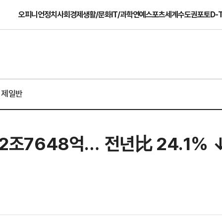
오피니언
정치
사회
경제
생활/문화
IT/과학
연예
스포츠
세계
수도권
포토
D-
경제일반
 2조7648억… 전년比 24.1% 