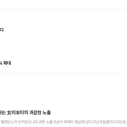
렸다
% 확대
만나는 女리포터의 과감한 노출
터 엘레오노라 인카르도나의 과한 노출 의상이 화제의 중심에 섰다.지난 6일(현지시각) 데