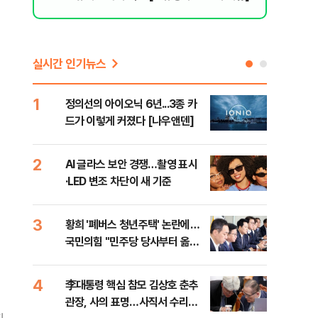
실시간 인기뉴스
1
6
정의선의 아이오닉 6년...3종 카
"정
드가 이렇게 커졌다 [나우앤덴]
갖다
청
2
7
AI 글라스 보안 경쟁…촬영 표시
경기
·LED 변조 차단이 새 기준
최종
3
8
황희 '폐버스 청년주택' 논란에…
"원
국민의힘 "민주당 당사부터 옮겨
해외
라"
내
4
9
李대통령 핵심 참모 김상호 춘추
KD
관장, 사의 표명…사직서 수리는
대…