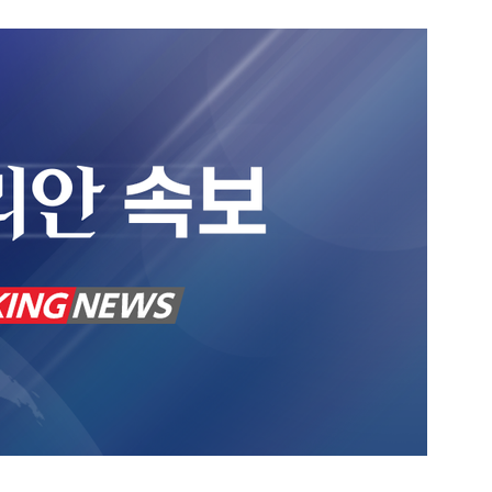
1
'9·11 테러 예언' 바바 반가, 
3차 세계대전도 맞을까
2
황희 '폐버스 청년주택' 논란
"민주당 당사부터 옮겨라"
3
"노숙인 인천공항서 나가라" 
인권단체 반발
4
신촌역 앞 '청년 버스하우스'?.
에 온라인서 '조롱 밈' 속출
5
LS일렉트릭, GS건설과 AI
DC 배전 사업 '맞손'