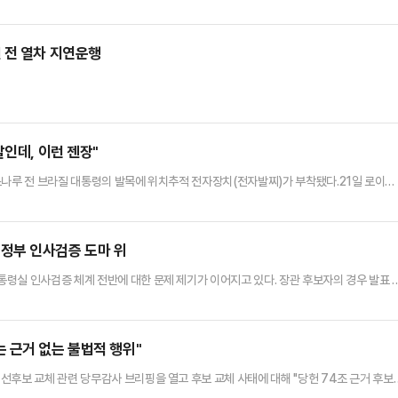
 플로리다주 올랜도 캠핑 월드 스타디움에서 열린 PSG와 바이에른 뮌헨의 경기를 중계
인카르도나는 경기장에서 크림색 줄무늬 수트와 브라톱 차림(사진 왼쪽)으로 중계를 준비
 화제를 모았다.영국 더 선은 "방송 중 브래지어 형태의 상의 차림은 과하…
 전 열차 지연운행
살인데, 이런 젠장"
소나루 전 브라질 대통령의 발목에 위치추적 전자장치(전자발찌)가 부착됐다.21일 로이터
브라질 수도 브라질리아의 국회(연방 상·하원) 건물 계단에서 왼쪽 바짓단을 걷더니 발목에
자발찌를 가리키며 "나는 국고를 횡령하지도, 공금을 횡령하지도, 살인을 하지도, 인신
람에게 전자발찌를 채우는 행위는 국가의 치욕"이라며 "전직 대통령에게 …
정부 인사검증 도마 위
령실 인사검증 체계 전반에 대한 문제 제기가 이어지고 있다. 장관 후보자의 경우 발표 
 사퇴하는 사례가 이어졌다. 대통령실 참모진 일부도 여론 악화 속에서 사퇴하면서, 추천
.24일 정치권에 따르면 이재명정부 출범 이후 현재까지 낙마한 고위직 인사는 총 4명
 및 대출 의혹이 불거지자 임명 5일 만에 자진 사퇴했다. 이진숙…
 근거 없는 불법적 행위"
선후보 교체 관련 당무감사 브리핑을 열고 후보 교체 사태에 대해 "당헌 74조 근거 후보