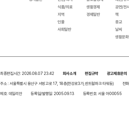
식품/의료
생활경제
공연/전
지역
경제일반
책
인물
종교
사회일반
날씨
생활문화
최종편집시간: 2026.08.07 23:42
회사소개
편집규약
광고제휴문의
주소 : 서울특별시 용산구 서빙고로 17, 18층(한강로3가,센트럴파크 타워동)
전화 
제호: 데일리안
등록일/발행일: 2005.09.13
등록번호: 서울 아00055