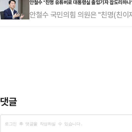
차단과 정당해산심판 청구에 이어 국
안철수 "친명 유튜버로 대통령실 출입기자 잡도리하나
게 매우 중요하다 생각해서 요청하게 
안철수 국민의힘 의원은 "친명(친이
지 나왔다.민주당 당대표 후보인 박
감사라는 것이 주는 여러 부정적인 
도리하겠다는 것이냐"라고 일갈했다.
기자회견을 열어 "윤석열 내란 사태
께서 이런 부분을…
"친명 유튜브 김어준의 뉴스공장, 
의원 45인에 대한 제명 촉구 결의안
소속 유튜버가 대통령실 기자단에 합
년 1월 6일 고위공직자범죄수사처가 
다.안 의원은 "자나깨나 이재명 대
체포하려 했지만 …
감별하며, 틈틈이 물건도 파는 친명
치게 됐다"며 "이들의 출입 이유는 
질문을 하는 기자는 소…
댓글