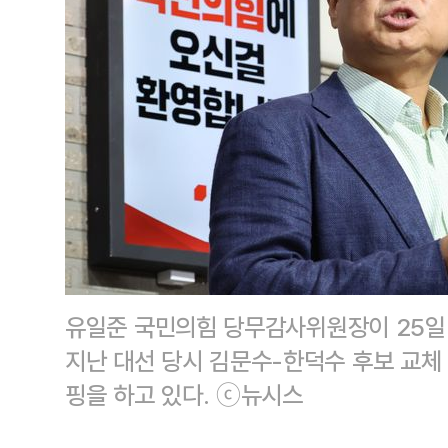
유일준 국민의힘 당무감사위원장이 25일
지난 대선 당시 김문수-한덕수 후보 교체
핑을 하고 있다. ⓒ뉴시스