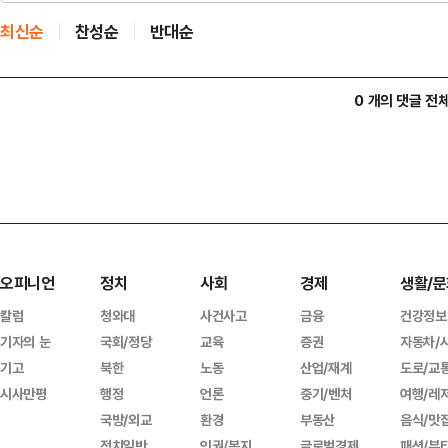
최신순
찬성순
반대순
0 개의 댓글 전
오피니언
정치
사회
경제
생활/문
칼럼
청와대
사건사고
금융
건강정보
기자의 눈
국회/정당
교육
증권
자동차/
기고
북한
노동
산업/재계
도로/교
시사만평
행정
언론
중기/벤처
여행/레
국방/외교
환경
부동산
음식/맛
정치일반
인권/복지
글로벌경제
패션/뷰