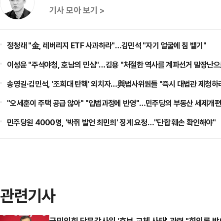
기사 모아 보기 >
정청래 "金, 레버리지 ETF 사과하라"…김민석 "자기 얼굴에 침 뱉기"
이성윤 "주석야청, 호남의 민심"…김용 "처절한 역사를 계파선거 말장난으
송영길·김민석, '조희대 탄핵' 외치자…與법사위원들 "즉시 대법관 제청하
"오세훈이 주택 공급 않아" "입법과정에 반영"…민주당의 부동산 세제개편
민주당원 4000명, '박쥐 발언 최민희' 징계 요청…"단합 훼손 확인해야"
관련기사
국민의힘 당무감사위 '후보 교체 사태' 관련 "회의록 