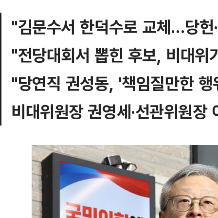
"김문수서 한덕수로 교체…당헌·
"전당대회서 뽑힌 후보, 비대위가
"당연직 권성동, '책임질만한 행위
비대위원장 권영세·선관위원장 