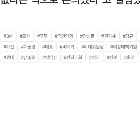
#3년
#교체
#국무
#국민의힘
#권성동
#권영세
#당규
#대선
#대통령
#대표
#비대위
#비대위원장
#비상대책위원
#원내
#유일준
#이양수
#전당대회
#정지
#징계
#총리