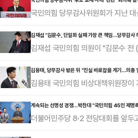
국민의힘 당무감사위원회가 지난 대선
를 한덕수 전 국무총리로 바꾸려고 했
의록 등 관련 자료 확보에 실패했다
김재섭 "김문수, 단일화 실패 가장 큰 책임…당무감사 
김재섭 국민의힘 의원이 "김문수 전 
일 서울 여의도 중앙당사에서 이른바 
임이 있는 분이기 때문에 김 전 후
지난 5월 10일 새벽 상황을 담은
섭 의원은 13일 오전 SBS 라디오 '
김용태, 당무감사 받은 뒤 "진실 바로잡을 계기…의총 
터 제출받지 못했다고 밝혔다.유 위원
김용태 국민의힘 비상대책위원장이 지
국민께서 아주 나쁘게 바라보셨고, 
비대위원장, 최형두·김상훈·최보윤·
감사를 받은 뒤 "우리 당의 진실이 
말했다.김 의원은 "후보교체 과정이 
끝났는데, 조금씩 …
했다.김용태 비대위원장은 12일 오
계속되는 선명성 경쟁…박찬대 "국민의힘 45인 제명
기 전까지 한덕수 당시 (대통령) 권
더불어민주당 8·2 전당대회를 앞두
간 30분 가량 당무감사를 받은 뒤 
상으로 얘기하고 국민과 당원들에게 
의원과 정청래 의원 간의 이른바 '선
인 부분을 두고 많은 국민들과 당원
이후…