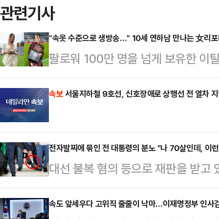
관련기사
"속옷 수준으로 생방송…" 10세 연하남 만나는 女리
팔로워 100만 명을 넘게 보유한 
나의 과한 노출 의상이 화제의 중심에
에 따르면 엘레오노라 인카르도나는 
속보
서울지하철 9호선, 신호장애로 상행선 전 열차 
스타디움에서 열린 PSG와 바이에른
착용했다.공개된 사진에 따르면 인
전자발찌에 묶인 전 대통령의 분노 "나 70살인데, 이런
트와 브라톱 차림(사진 왼쪽)으로 중
대선 불복 혐의 등으로 재판을 받고 
셜미디어(SNS)에 공유돼 화제를 모
령의 발목에 위치추적 전자장치(전자
태의 상의 차림은 과하…
외신에 따르면 보우소나루 전 대통령
속도 앞세우다 고위직 줄줄이 낙마…이재명정부 인사검