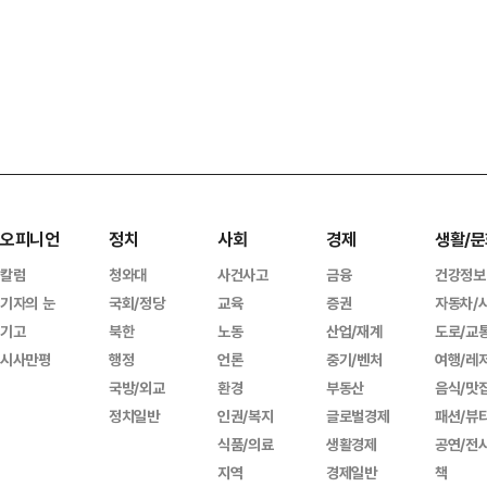
오피니언
정치
사회
경제
생활/문
칼럼
청와대
사건사고
금융
건강정보
기자의 눈
국회/정당
교육
증권
자동차/
기고
북한
노동
산업/재계
도로/교
시사만평
행정
언론
중기/벤처
여행/레
국방/외교
환경
부동산
음식/맛
정치일반
인권/복지
글로벌경제
패션/뷰
식품/의료
생활경제
공연/전
지역
경제일반
책