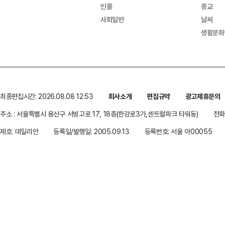
인물
종교
사회일반
날씨
생활문화
최종편집시간: 2026.08.08 12:53
회사소개
편집규약
광고제휴문의
주소 : 서울특별시 용산구 서빙고로 17, 18층(한강로3가,센트럴파크 타워동)
전화 
제호: 데일리안
등록일/발행일: 2005.09.13
등록번호: 서울 아00055