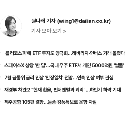
원나래 기자 (wiing1@dailian.co.kr)
기사 모아 보기 >
'롤러코스피'에 ETF 투자도 양극화…레버리지·인버스 거래 몰렸다
스페이스X 상장 '한 달'…국내 우주 ETF서 개인 5000억원 '썰물'
7월 금통위 금리 인상 '만장일치' 전망…연속 인상 여부 관심
재경부 차관보 "현재 환율, 펀더멘털과 괴리"…하반기 하락 기대
제주공항 105편 결항…돌풍·강풍특보로 운항 차질