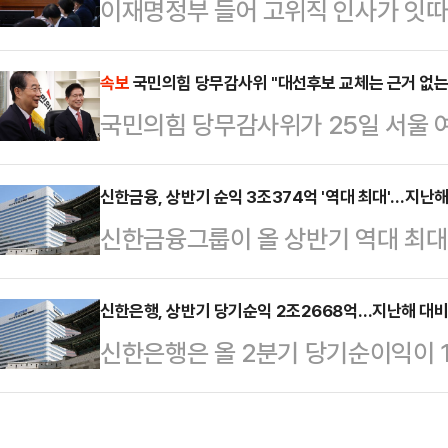
이재명정부 들어 고위직 인사가 잇
(연방 상·하원) 건물 계단에서 왼쪽
전반에 대한 문제 제기가 이어지고 있
취재진에게 내보이며 발끈했다.그는 
의혹이 제기돼 지명이 철회되거나 본
속보
국민의힘 당무감사위 "대선후보 교체는 근거 없는
하지도, 공금을 횡령하지도, 살인을 
국민의힘 당무감사위가 25일 서울 
통령실 참모진 일부도 여론 악화 속
장했다. 이어 "무고한 사람에게 전
무감사 브리핑을 열고 후보 교체 사태
구조적 허점이 드러났다는 평가가 나
며 "전직 대통령에게 …
근거는 없다"며 "불법한 행위였다"고
신한금융, 상반기 순익 3조374억 '역대 최대'…지난해
출범 이후 현재까지 낙마한 고위직 
신한금융그룹이 올 상반기 역대 최대
배우자 명의 부동산 차명 보유 및 대
달성했다.25일 신한금융이 발표한 '
사퇴했다. 이진숙…
룹의 당기순이익은 지난해 상반기(2조7
신한은행, 상반기 당기순익 2조2668억…지난해 대비 
신한은행은 올 2분기 당기순이익이 1
증가한 3조374억원을 기록했다. 이
가했으며, 상반기 당기순이익이 2조
기순이익은 1조5491억원으로, 경기
10.4% 증가했다고 25일 밝혔다.
가에도 불구하고 수수료이익과 유가