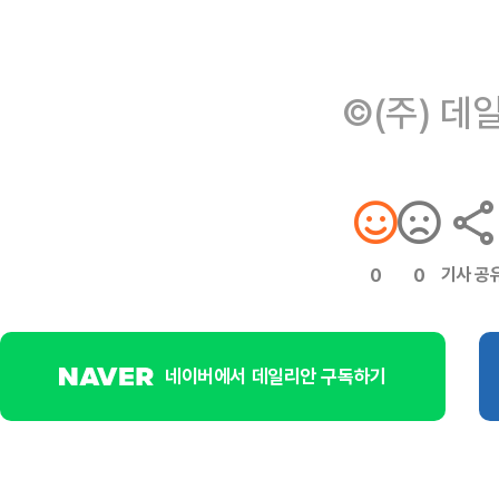
©(주) 데
기사 공
0
0
네이버에서 데일리안 구독하기