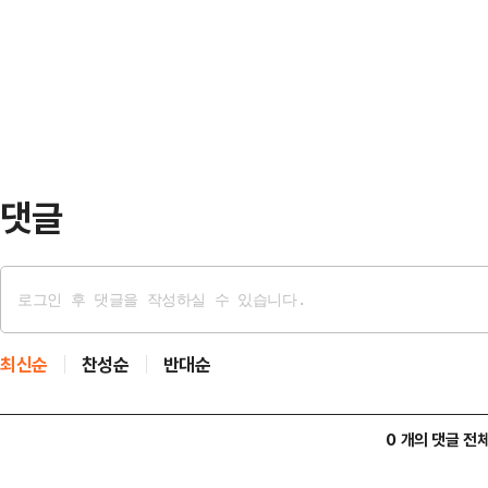
비이자이익이 증가했으며, 금리 하락
게 성장하며 전분기 대비 4.1% 증
유지되면서 영업이익이 전분기 대비 
으로 전분기 …
영향 등으로 전분기 대비 대손충당금
은 전분기 대비 0.9% 증가했다.I
련 손익의 증가로 영…
댓글
최신순
찬성순
반대순
0 개의 댓글 전