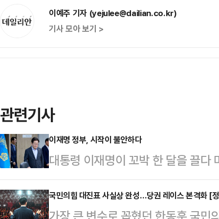
이예주 기자 (yejulee@dailian.co.kr)
기사 모아 보기 >
관련기사
이재명 정부, 시작이 불안하다
대통령 이재명이 꼬박 한 달을 끌다
카드 폐기는 사실은 아주 쉬운 결정
가사도우미나 배달원에게 행한 사모
국민의힘 대진표 사실상 완성…당권 레이스 본격화 [정
가장 큰 변수로 꼽혔던 한동훈 국민의
실의 가족이자 입법 작업 동료들을 