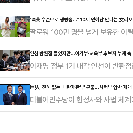
전당대회 대진표의 윤곽이 한층 뚜렷
를 요구했고, 자기가 부임하기로 된 
터 시작되지만 핵심 인사의 깜짝 출
"속옷 수준으로 생방송…" 10세 연하남 만나는 女리
원 해결을 압박하며 폭언과 예산 삭감
팔로워 100만 명을 넘게 보유한 
세하다.이 가운데 한국사 강사 출신
다.이러면 잘라내기가 하나도 어렵지 
나의 과한 노출 의상이 화제의 중심에
바 '친길(친전한길)'의 김문수·장동혁
철회가 정 야박했다…
에 따르면 엘레오노라 인카르도나는 
인선 반환점 돌았지만…여가부·교육부 후보자 부재 속 야
철수·조경태 후보, 그리고 양측의 
이재명 정부 1기 내각 인선이 반환
스타디움에서 열린 PSG와 바이에른
략으로 본격적인 표심 공략에 나설 
직은 여전히 공석 상태다. 강선우·이
착용했다.공개된 사진에 따르면 인
문수·장동혁 …
회로 낙마한 뒤 주말까지 후임 지명
巨與, 전례 없는 '내란재판부' 군불…사법부 압박 재개
트와 브라톱 차림(사진 왼쪽)으로 중
더불어민주당이 헌정사와 사법 체계에
간이 더 걸릴 전망이다. 이 와중에 
셜미디어(SNS)에 공유돼 화제를 모
특판) 구성을 시사하며 사법부 압박을
청문 경과보고서 채택 없이 임명을 
태의 상의 차림은 과하…
헌법이 특별법원 설치를 금지하고 있
힘은 남은 문화체육관광부·국토교통부