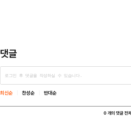
를 뒀다.그러나 당권 주자들, 나아
마'를 정조준하며 공세 수위를 높이고
내란특판을 거론하고 나섰다. 정치권
긴장감은 좀처럼 가라…
에 나아가 사법 체계의 근간을 뒤흔
에 따르면 민주당 차기 당대표 선거
순)는 내란특판 도입을 주…
댓글
최신순
찬성순
반대순
0 개의 댓글 전