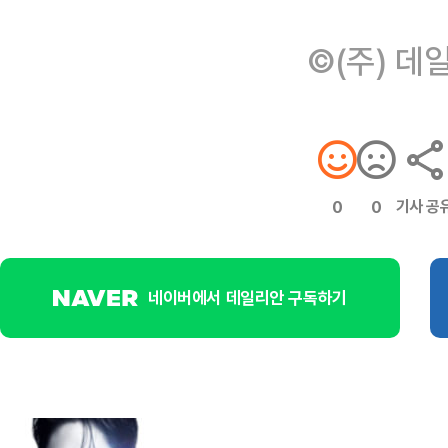
©(주) 데
기사 공
0
0
네이버에서 데일리안 구독하기