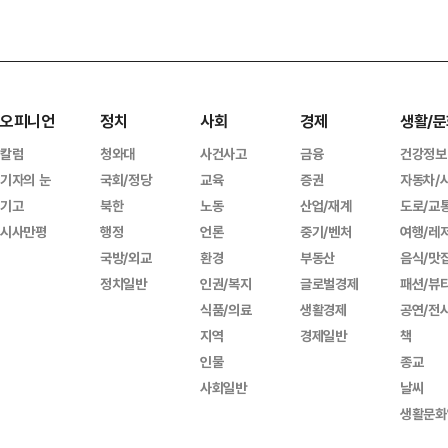
오피니언
정치
사회
경제
생활/문
칼럼
청와대
사건사고
금융
건강정보
기자의 눈
국회/정당
교육
증권
자동차/
기고
북한
노동
산업/재계
도로/교
시사만평
행정
언론
중기/벤처
여행/레
국방/외교
환경
부동산
음식/맛
정치일반
인권/복지
글로벌경제
패션/뷰
식품/의료
생활경제
공연/전
지역
경제일반
책
인물
종교
사회일반
날씨
생활문화