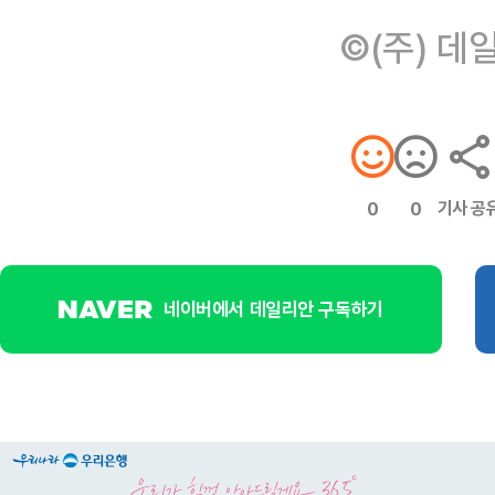
©(주) 데
기사 공
0
0
네이버에서 데일리안 구독하기