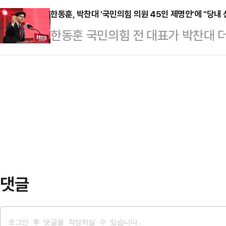
를 표했다.검찰개혁4…
장지대(DMZ)를 관할하는 유엔군사령
한동훈, 박찬대 '국민의힘 의원 45인 제명안'에 "당내
이 말했다.64년 만의 문민 국방부 장
한동훈 국민의힘 전 대표가 박찬대 
의 집' 시설 등을 방문하고 장기간 
시작한 이래 국회 국방위원회에서 대
전 대통령 한남동 관저 앞에 집결했던
장에는 데릭 매콜리 유엔사 부사령관
러분의 곁에서 …
내란 방패'라며 제명 촉구 결의안을 
북 직통전화를 직접 들며 통화 여부
비판하고 나섰다.한동훈 전 대표는 2
"남북대화 재개와 조속한 신뢰 회복
국민의힘 의원 45명이 체포영장 집
원이 급선무"라고 강…
일이었다"며 "국민들께 깊이 사과드려
민주당 전당대회에서의 '선명성 경쟁
잘못이라…
댓글