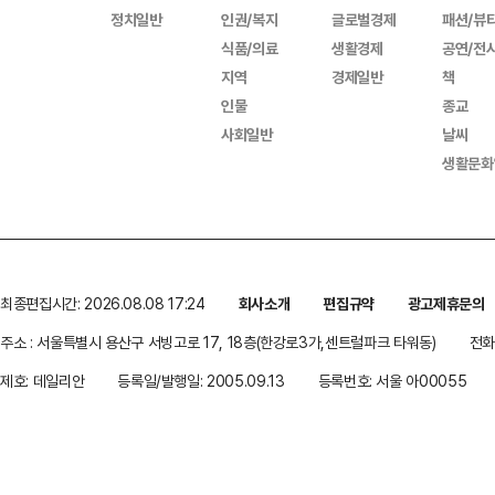
정치일반
인권/복지
글로벌경제
패션/뷰
식품/의료
생활경제
공연/전
지역
경제일반
책
인물
종교
사회일반
날씨
생활문화
최종편집시간: 2026.08.08 17:24
회사소개
편집규약
광고제휴문의
주소 : 서울특별시 용산구 서빙고로 17, 18층(한강로3가,센트럴파크 타워동)
전화 
제호: 데일리안
등록일/발행일: 2005.09.13
등록번호: 서울 아00055