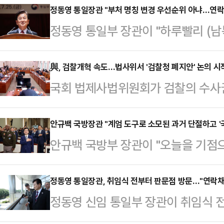
정동영 통일장관 "부처 명칭 변경 우선순위 아냐…연락
정동영 통일부 장관이 "하루빨리 (남
는 것이 내가 해야 할 일"이라고 밝
서 취임식 전 취재진과 만나 "남북 
與, 검찰개혁 속도…법사위서 '검찰청 폐지안' 논의 시
국회 법제사법위원회가 검찰의 수사권
긴 세월이었다"며 이같이 말했다.정 
혁 4법'에 대해 본격적인 심사에 돌
통전화를 직접 들며 통화 여부를 확
공청회 등을 통해 의견을 추가로 수렴
안규백 국방장관 "계엄 도구로 소모된 과거 단절하고 '
대해선 "뭐든지 우선순위가 있는데 
안규백 국방부 장관이 "오늘을 기점
계획이다.국회 법사위 법안심사 제1
다.앞서 정 장관은 후보자 당시 국회
소모된 과거와 단절하고 오직 국가와
4법 등을 심사했다. 법사위 소위원장
일'을 빼는 변경안…
군대'로 거듭날 것"이라고 강조했다.
정동영 통일장관, 취임식 전부터 판문점 방문…"연락채
과 법 위에 군림해왔던 절대권력의 
정동영 신임 통일부 장관이 취임식 
린 취임식에서 취임사를 통해 "그동
을 원래 있어야 했던 자리로 돌려놓
정동영 장관은 25일 이재명 대통령
원칙에 따를 것이며 지난 상처를 딛