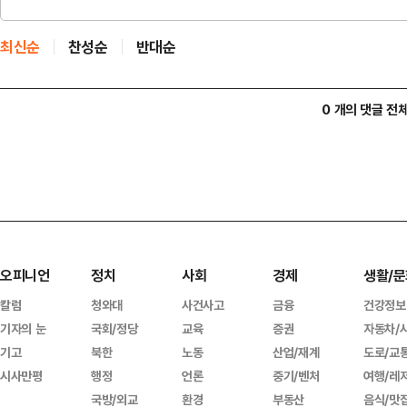
최신순
찬성순
반대순
0 개의 댓글 전
오피니언
정치
사회
경제
생활/문
칼럼
청와대
사건사고
금융
건강정보
기자의 눈
국회/정당
교육
증권
자동차/
기고
북한
노동
산업/재계
도로/교
시사만평
행정
언론
중기/벤처
여행/레
국방/외교
환경
부동산
음식/맛