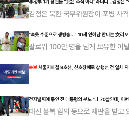
의혹이 제기돼 지명이 철회되거나 본
李정부 1기 장관들 "北은 주적 아냐"라더니…김정은 "
김정은 북한 국무위원장이 포병 사격
통령실 참모진 일부도 여론 악화 속
점'과 실전 같은 훈련을 강조했다.지
구조적 허점이 드러났다는 평가가 나
개정과 관련해 "대한민국을 철두철미
"속옷 수준으로 생방송…" 10세 연하남 만나는 女리
출범 이후 현재까지 낙마한 고위직 
팔로워 100만 명을 넘게 보유한 
고히 간주하도록 교육교양사업을 강
배우자 명의 부동산 차명 보유 및 대
나의 과한 노출 의상이 화제의 중심에
이 옳다"고 언급하며 대남 적대 노
사퇴했다. 이진숙…
에 따르면 엘레오노라 인카르도나는 
속보
서울지하철 9호선, 신호장애로 상행선 전 열차 
김 위원장이 전날 대연합부대 포병
스타디움에서 열린 PSG와 바이에른
이같이 보도했다. 김 위원장은 지난 5
착용했다.공개된 사진에 따르면 인
훈련경기 현장을 참관했다…
전자발찌에 묶인 전 대통령의 분노 "나 70살인데, 이런
트와 브라톱 차림(사진 왼쪽)으로 중
대선 불복 혐의 등으로 재판을 받고 
셜미디어(SNS)에 공유돼 화제를 모
령의 발목에 위치추적 전자장치(전자
태의 상의 차림은 과하…