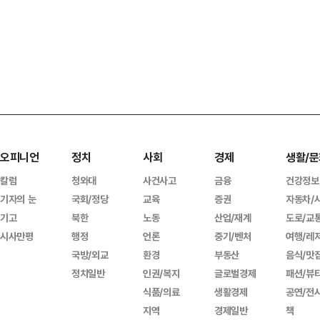
오피니언
정치
사회
경제
생활/문
칼럼
청와대
사건사고
금융
건강정보
기자의 눈
국회/정당
교육
증권
자동차/
기고
북한
노동
산업/재계
도로/교
시사만평
행정
언론
중기/벤처
여행/레
국방/외교
환경
부동산
음식/맛
정치일반
인권/복지
글로벌경제
패션/뷰
식품/의료
생활경제
공연/전
지역
경제일반
책