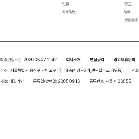
인물
종교
사회일반
날씨
생활문화
최종편집시간: 2026.08.07 11:42
회사소개
편집규약
광고제휴문의
주소 : 서울특별시 용산구 서빙고로 17, 18층(한강로3가,센트럴파크 타워동)
전화 
제호: 데일리안
등록일/발행일: 2005.09.13
등록번호: 서울 아00055