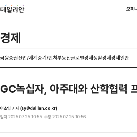
오피
경제
금융
증권
산업/재계
중기/벤처
부동산
글로벌경제
생활경제
경제일반
GC녹십자, 아주대와 산학협력 
이소영 기자 (sy@dailian.co.kr)
입력 2025.07.25 10:55 수정 2025.07.25 10:56