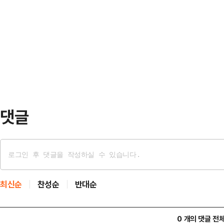
외신에 따르면 보우소나루 전 대통령
(연방 상·하원) 건물 계단에서 왼쪽
취재진에게 내보이며 발끈했다.그는 
하지도, 공금을 횡령하지도, 살인을 
장했다. 이어 "무고한 사람에게 전
며 "전직 대통령에게 …
댓글
최신순
찬성순
반대순
0 개의 댓글 전