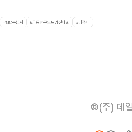
#GC녹십자
#공동연구노트경진대회
#아주대
©(주) 데