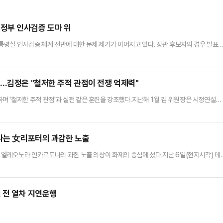
정부 인사검증 도마 위
령실 인사검증 체계 전반에 대한 문제 제기가 이어지고 있다. 장관 후보자의 경우 발표 
 사퇴하는 사례가 이어졌다. 대통령실 참모진 일부도 여론 악화 속에서 사퇴하면서, 추천
.24일 정치권에 따르면 이재명정부 출범 이후 현재까지 낙마한 고위직 인사는 총 4명
 및 대출 의혹이 불거지자 임명 5일 만에 자진 사퇴했다. 이진숙…
니…김정은 "철저한 주적 관점이 전쟁 억제력"
 '철저한 주적 관점'과 실전 같은 훈련을 강조했다.지난해 1월 김 위원장은 시정연설에
적대국으로, 불변의 주적으로 확고히 간주하도록 교육교양사업을 강화한다는 것을 해당 조
을 이어가고 있다.조선중앙통신은 24일 김 위원장이 전날 대연합부대 포병구분대들의 포
은 지난 5월 말에 이어 약 두 달 만에 다시 포사격훈련경기 현장을 참관했다…
만나는 女리포터의 과감한 노출
터 엘레오노라 인카르도나의 과한 노출 의상이 화제의 중심에 섰다.지난 6일(현지시각) 데
 플로리다주 올랜도 캠핑 월드 스타디움에서 열린 PSG와 바이에른 뮌헨의 경기를 중계
인카르도나는 경기장에서 크림색 줄무늬 수트와 브라톱 차림(사진 왼쪽)으로 중계를 준비
 화제를 모았다.영국 더 선은 "방송 중 브래지어 형태의 상의 차림은 과하…
 전 열차 지연운행