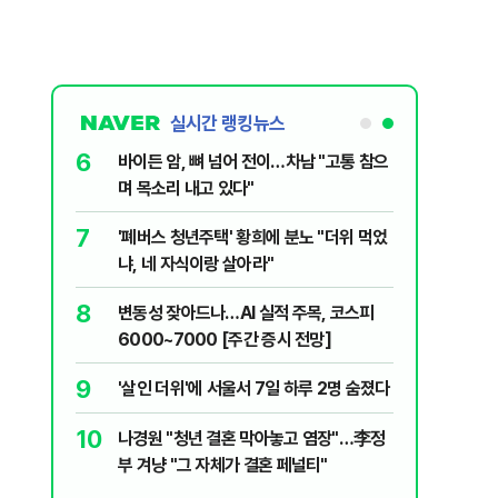
실시간 랭킹뉴스
6
들…"죄송하
바이든 암, 뼈 넘어 전이…차남 "고통 참으
며 목소리 내고 있다"
7
MZ조폭들…
'폐버스 청년주택' 황희에 분노 "더위 먹었
냐, 네 자식이랑 살아라"
8
5도'·동해안
변동성 잦아드나…AI 실적 주목, 코스피
러운 두통,
6000~7000 [주간 증시 전망]
9
우 "선관
'살인 더위'에 서울서 7일 하루 2명 숨졌다
 통합노조,
10
나경원 "청년 결혼 막아놓고 염장"…李정
제개편 이달
시기사 무
부 겨냥 "그 자체가 결혼 페널티"