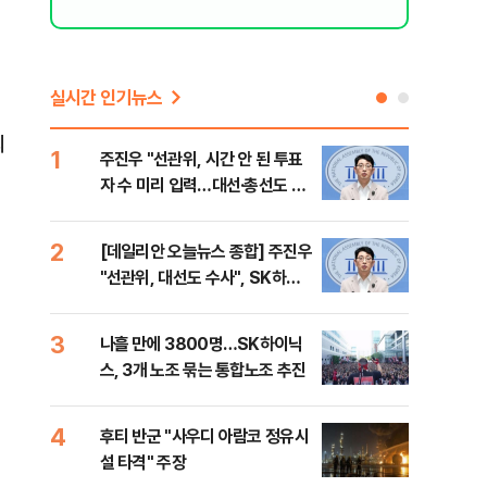
실시간 인기뉴스
의
1
6
주진우 "선관위, 시간 안 된 투표
김민
자 수 미리 입력…대선·총선도 수
청래
사해야"
어야
반대
2
7
[데일리안 오늘뉴스 종합] 주진우
경찰
"선관위, 대선도 수사", SK하이
박글
닉스 통합노조, 추미애 "지방재정
바꿔야", 세제개편 이달 정리 등
3
8
나흘 만에 3800명…SK하이닉
치매
스, 3개 노조 묶는 통합노조 추진
20
인 
4
9
후티 반군 "사우디 아람코 정유시
추미
설 타격" 주장
못 