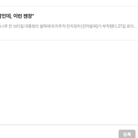
살인데, 이런 젠장"
소나루 전 브라질 대통령의 발목에 위치추적 전자장치(전자발찌)가 부착됐다.21일 로이터
브라질 수도 브라질리아의 국회(연방 상·하원) 건물 계단에서 왼쪽 바짓단을 걷더니 발목에
자발찌를 가리키며 "나는 국고를 횡령하지도, 공금을 횡령하지도, 살인을 하지도, 인신
람에게 전자발찌를 채우는 행위는 국가의 치욕"이라며 "전직 대통령에게 …