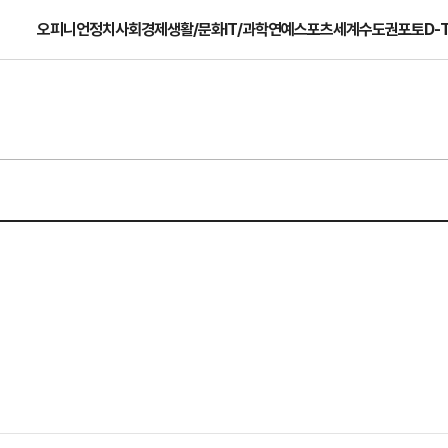
오피니언
정치
사회
경제
생활/문화
IT/과학
연예
스포츠
세계
수도권
포토
D-
의