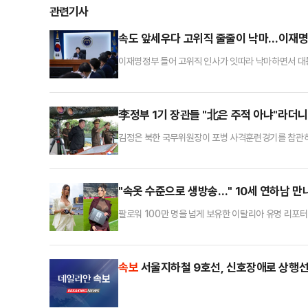
관련기사
속도 앞세우다 고위직 줄줄이 낙마…이재명
이재명정부 들어 고위직 인사가 잇따라 낙마하면서 대통
후 각종 의혹이 제기돼 지명이 철회되거나 본인이 자진
검증 시스템의 구조적 허점이 드러났다는 평가가 나온다
다.오광수 전 민정수석은 배우자 명의 부동산 차명 보유
李정부 1기 장관들 "北은 주적 아냐"라더
김정은 북한 국무위원장이 포병 사격훈련경기를 참관하며
서 헌법 개정과 관련해 "대한민국을 철두철미 제1의 
문에 명기하는 것이 옳다"고 언급하며 대남 적대 노선
사격훈련경기를 참관했다며 이같이 보도했다. 김 위원장
"속옷 수준으로 생방송…" 10세 연하남 
팔로워 100만 명을 넘게 보유한 이탈리아 유명 리포
일리메일에 따르면 엘레오노라 인카르도나는 최근 미국
하며 과감한 의상을 착용했다.공개된 사진에 따르면 
고 있다.해당 장면은 각종 소셜미디어(SNS)에 공유돼
속보
서울지하철 9호선, 신호장애로 상행선