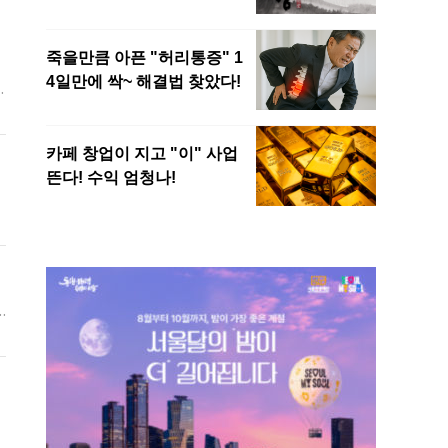
직
과
이
하