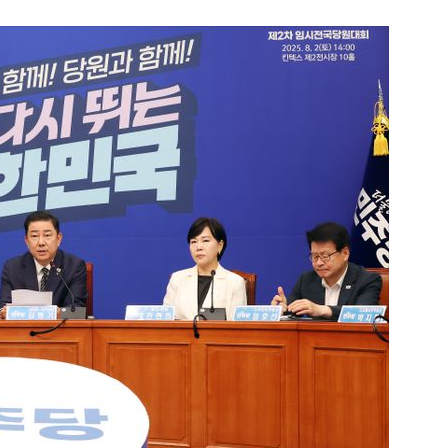
1
인천서 엄마 살해한 18세 아
지 않냐" 질문에 ‘묵묵부답’
2
"돈 되는 건 다한다" 작정한 
소탕 작전 개시
3
폭염 다소 누그러져 '낮 최고 3
이틀째 비…자고 난 뒤 갑작스
원인은 [오늘 날씨]
4
[데일리안 오늘뉴스 종합] 주진
위, 대선도 수사", SK하이닉스
추미애 "지방재정 바꿔야", 세
5
소주 2~3잔 마시고 운전한 택
정리 등
죄…혈중알코올농도 0.03%