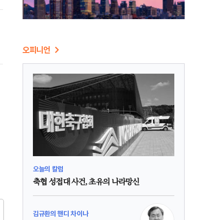
오피니언
오늘의 칼럼
축협 성접대 사건, 초유의 나라망신
김규환의 핸디 차이나