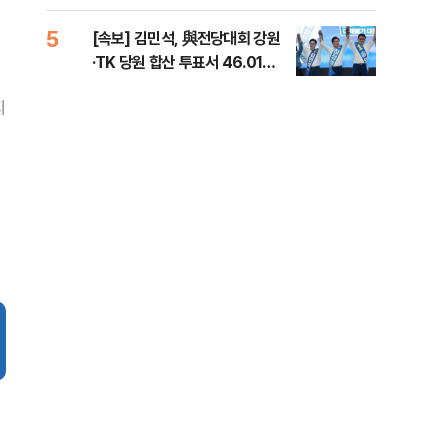
틀 
5
10
[속보] 김민석, 與전당대회 강원
나경
·TK 당원 합산 투표서 46.01%
장"
로 1위
혼 
지