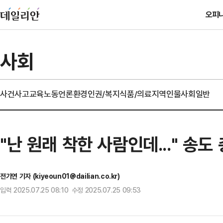
오피
사회
사건사고
교육
노동
언론
환경
인권/복지
식품/의료
지역
인물
사회일반
"난 원래 착한 사람인데..." 송
전기연 기자 (kiyeoun01@dailian.co.kr)
입력 2025.07.25 08:10 수정 2025.07.25 09:53