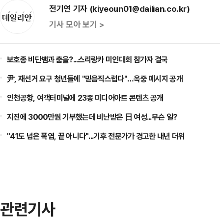
전기연 기자 (kiyeoun01@dailian.co.kr)
기사 모아 보기 >
보호종 비단뱀과 춤을?...스리랑카 미인대회 참가자 결국
尹, 재선거 요구 청년들에 "믿음직스럽다"…옥중 메시지 공개
인천공항, 여객터미널에 23종 미디어아트 콘텐츠 공개
지진에 3000만원 기부했는데 비난받은 日 여성...무슨 일?
"41도 넘은 폭염, 끝 아니다"...기후 전문가가 경고한 내년 더위
관련기사