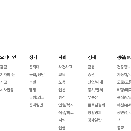
오피니언
정치
사회
경제
생활/문
칼럼
청와대
사건사고
금융
건강정보
기자의 눈
국회/정당
교육
증권
자동차/
기고
북한
노동
산업/재계
도로/교
시사만평
행정
언론
중기/벤처
여행/레
국방/외교
환경
부동산
음식/맛
정치일반
인권/복지
글로벌경제
패션/뷰
식품/의료
생활경제
공연/전
지역
경제일반
책
인물
종교