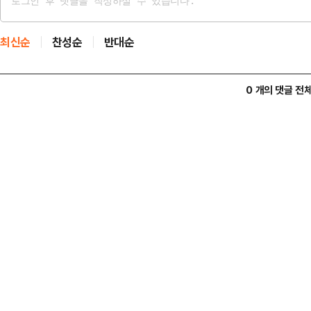
최신순
찬성순
반대순
0 개의 댓글 전