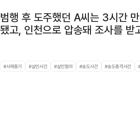
범행 후 도주했던 A씨는 3시간 
됐고, 인천으로 압송돼 조사를 받고
#사제총기
#살인사건
#살인혐의
#송도사건
#송도총격사건