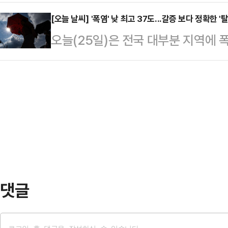
미가 붙잡혔다.24일 경찰에 따르면
취재진에게 내보이며 발끈했다.그는 
단 측은…
의 안전관리에 관한 법률 위반 혐의로
[오늘 날씨] '폭염' 낮 최고 37도...갈증 보다 정확한 '
하지도, 공금을 횡령하지도, 살인을 
오늘(25일)은 전국 대부분 지역에 
동안 몰래 빼돌린 38구경 권총과 22
장했다. 이어 "무고한 사람에게 전
으로 최고 체감온도가 35도 안팎까
관해 오다가 이천시내의 한 아파트 
며 "전직 대통령에게 …
면 전국 대부분 지역에 폭염특보가 
사건은 지난 23일 오전 11시쯤 폐
올라 매우 무덥다. 폭염영향예보를 
탄을 발견해 경찰에 신고하면서 드러
한다.당분간 해안과 도심 지역을 중
범행을 확인하…
밤부터 제주도 남쪽 먼바다와 남해동
로 매우 강하게 불고, 물결도 최고 5
로 인해 풍랑특보가 발…
댓글