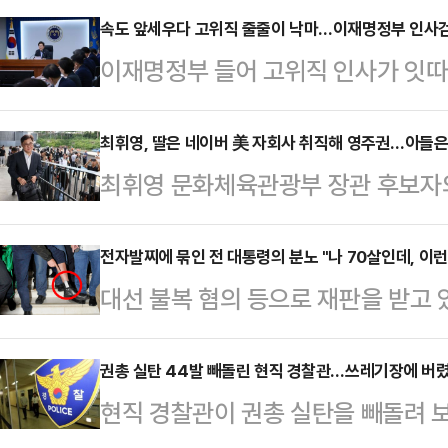
속도 앞세우다 고위직 줄줄이 낙마…이재명정부 인사검
이재명정부 들어 고위직 인사가 잇
전반에 대한 문제 제기가 이어지고 있
의혹이 제기돼 지명이 철회되거나 본
최휘영, 딸은 네이버 美 자회사 취직해 영주권…아들은 
최휘영 문화체육관광부 장관 후보자
통령실 참모진 일부도 여론 악화 속
오는 29일 인사청문회 송곳 검증이 
구조적 허점이 드러났다는 평가가 나
청문요청안과 배현진 국민의힘 의원실
전자발찌에 묶인 전 대통령의 분노 "나 70살인데, 이런
출범 이후 현재까지 낙마한 고위직 
대선 불복 혐의 등으로 재판을 받고 
4월 미국에서 대학 졸업 후 네이버 
배우자 명의 부동산 차명 보유 및 대
령의 발목에 위치추적 전자장치(전자
후 3년 만인 2019년 2월 미국 영주
사퇴했다. 이진숙…
외신에 따르면 보우소나루 전 대통령
권총 실탄 44발 빼돌린 현직 경찰관…쓰레기장에 버
만둔 것으로 나타났다.최 후보자는 
현직 경찰관이 권총 실탄을 빼돌려 
(연방 상·하원) 건물 계단에서 왼쪽
있으며 2015년까지 네이버 경영 고