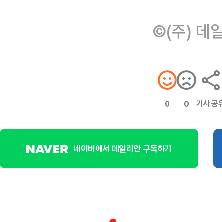
©(주) 데
기사 공
0
0
네이버에서 데일리안 구독하기