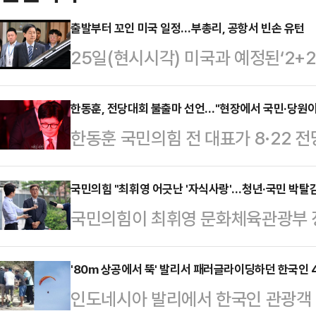
출발부터 꼬인 미국 일정…부총리, 공항서 빈손 유턴
25일(현시시각) 미국과 예정된‘2+2
스콧 베선트 재무장관의 긴급한 일정
예정이었던 구윤철 경제부총리 겸 
한동훈, 전당대회 불출마 선언…"현장에서 국민·당원
한동훈 국민의힘 전 대표가 8·22 
게 됐다.다만, 김정관 산업통상자원
민과 당원이 주인이 되는 정치를 하려
은 계획대로 미국과의 협의에 나선다
일 페이스북에 "지난 한 달 여 동안 
국민의힘 "최휘영 어긋난 '자식사랑'…청년·국민 박탈감
발도 못 떼우리나라와 미국의 재무·통
국민의힘이 최휘영 문화체육관광부 장
나같이 현재 국민들께 보여지는 당과
소됐다. 기획재정부는 24일 기자단 
보자 등을 겨냥해 "어긋난 자식 사랑
다"고 말했다.한 전 대표는 "최근에
일 2+2 협상은 …
다"고 일갈했다.박성훈 수석대변인은 
'80m 상공에서 뚝' 발리서 패러글라이딩하던 한국인 
예 우리 당을 극우화 시키려는 퇴행의
인도네시아 발리에서 한국인 관광객 
종 논란을 안고 결국 자진사퇴했지만,
당 후보로 나섰던 분, 당권 도전을 