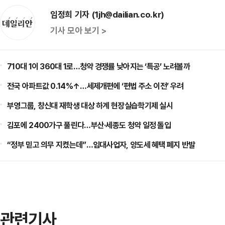
임정희 기자 (1jh@dailian.co.kr)
기사 모아 보기 >
710대 1이 360대 1로…청약 경쟁률 낮아지는 ‘특공’ 노려볼까
전국 아파트값 0.14%↑…세제개편에 ‘편법 주소 이전’ 우려
부영그룹, 창신대 재학생 대상 하계 현장실습학기제 실시
김포에 2400가구 풀린다…부산·세종도 청약 일정 돌입
“정부 믿고 의무 지켰는데”…임대사업자, 양도세 혜택 폐지 반발
관련기사