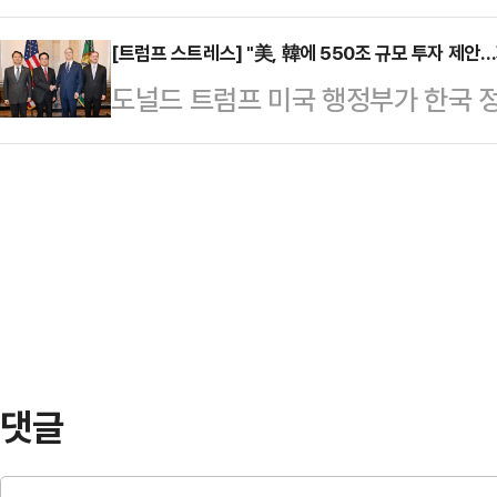
로 추락해 숨지는 사고가 발생했다.지
면면은 여전히 국민 눈높이에 맞지 
습을 보이고 있다…
파스에 따르면, 지난 17일 오후 12
[트럼프 스트레스] "美, 韓에 550조 규모 투자 제안…
후보자들의 어긋난 '자식 사랑'이 논
도널드 트럼프 미국 행정부가 한국 정
에서 패러글라이딩을 하던 43세 남성
인은 "최휘영 후보자의 장녀는 대학 
의 투자 펀드 설립을 제안한 것으로
했다. 이들은 패러글라이딩 관련 자
아버지가 대표를…
안에 정통한 한 소식통은 23일(현지
에 추락한 후 안전 장비를 풀지 못해
부 관계자들에게 4000억 달러를 투
르면 두 사람은 지난 11일 패러글라
억 달러는 앞서 미국이 일본에 제안한
도착했다.약…
서 이를 5500억 달러로 인상한 것
자동차를 포함해 관세율을 기존 25
“일본이 보잉…
댓글