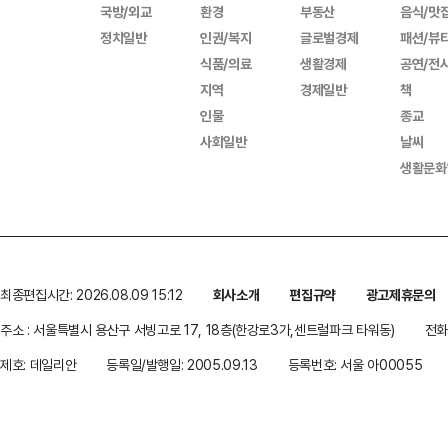
국방/외교
환경
부동산
음식/맛
정치일반
인권/복지
글로벌경제
패션/뷰
식품/의료
생활경제
공연/전
지역
경제일반
책
인물
종교
사회일반
날씨
생활문화
최종편집시간: 2026.08.09 15:12
회사소개
편집규약
광고제휴문의
주소 : 서울특별시 용산구 서빙고로 17, 18층(한강로3가,센트럴파크 타워동)
전화 
제호: 데일리안
등록일/발행일: 2005.09.13
등록번호: 서울 아00055