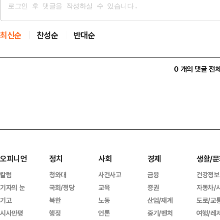
최신순
찬성순
반대순
0 개의 댓글 전
오피니언
정치
사회
경제
생활/문
칼럼
청와대
사건사고
금융
건강정보
기자의 눈
국회/정당
교육
증권
자동차/
기고
북한
노동
산업/재계
도로/교
시사만평
행정
언론
중기/벤처
여행/레