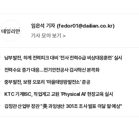
임은석 기자 (fedor01@dailian.co.kr)
기사 모아 보기 >
남부발전, 하계 전력피크 대비 '전사 전력수급 비상대응훈련' 실시
전력수요 증가 대응…전기안전공사 검사혁신 본격화
중부발전, 보령 오포리 '마을태양광발전소' 준공
KTC 기계ISC, 직업계고 교원 'Physical AI' 현장교육 실시
김정관 산업부 장관 "美 과잉생산 301조 조사 발표 이달 말 예상"