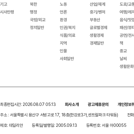
기고
북한
노동
산업/재계
도로/교
시사만평
행정
언론
중기/벤처
여행/레
국방/외교
환경
부동산
음식/맛
정치일반
인권/복지
글로벌경제
패션/뷰
식품/의료
생활경제
공연/전
지역
경제일반
책
인물
종교
사회일반
날씨
생활문화
최종편집시간: 2026.08.07 05:13
회사소개
광고제휴문의
개인정보
주소 : 서울특별시 용산구 서빙고로 17, 18층(한강로3가,센트럴파크 타워동)
전화 
제호: 데일리안
등록일/발행일: 2005.09.13
등록번호: 서울 아00055