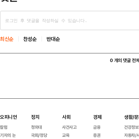
최신순
찬성순
반대순
0 개의 댓글 전
오피니언
정치
사회
경제
생활/문
칼럼
청와대
사건사고
금융
건강정보
기자의 눈
국회/정당
교육
증권
자동차/