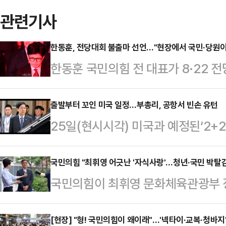
관련기사
한동훈, 전당대회 불출마 선언…"현장에서 국민·당원
한동훈 국민의힘 전 대표가 8·22 
민과 당원이 주인이 되는 정치를 하려
일 페이스북에 "지난 한 달 여 동안 
출발부터 꼬인 미국 일정…부총리, 공항서 빈손 유턴
25일(현시시각) 미국과 예정된‘2+2
나같이 현재 국민들께 보여지는 당과
스콧 베선트 재무장관의 긴급한 일정
다"고 말했다.한 전 대표는 "최근에
예정이었던 구윤철 경제부총리 겸 
국민의힘 "최휘영 어긋난 '자식사랑'…청년·국민 박탈감
예 우리 당을 극우화 시키려는 퇴행의
국민의힘이 최휘영 문화체육관광부 장
게 됐다.다만, 김정관 산업통상자원
당 후보로 나섰던 분, 당권 도전을 
보자 등을 겨냥해 "어긋난 자식 사랑
은 계획대로 미국과의 협의에 나선다
습을 보이고 있다…
다"고 일갈했다.박성훈 수석대변인은 
[현장] "형! 국민의힘이 왜이래"…'넥타이·교복·청바지
발도 못 떼우리나라와 미국의 재무·통