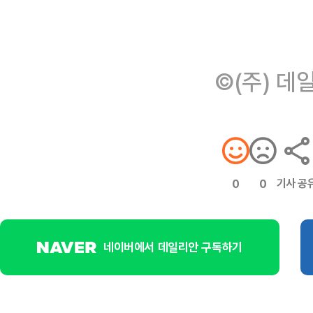
©(주) 데
기사 공
0
0
네이버에서 데일리안 구독하기