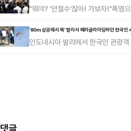
"뭐야? '안철수'잖아! 가보자!"폭염
종 논란을 안고 결국 자진사퇴했지만,
소됐다. 기획재정부는 24일 기자단 
마친 후 지칠 만도 한 퇴근길. 그
면면은 여전히 국민 눈높이에 맞지 
일 2+2 협상은 …
당대표 후보를 발견하자 모두 걸음을
'80m 상공에서 뚝' 발리서 패러글라이딩하던 한국인 
후보자들의 어긋난 '자식 사랑'이 논
인도네시아 발리에서 한국인 관광객 
티셔츠 한 장과 청바지를 입은 청년
인은 "최휘영 후보자의 장녀는 대학 
로 추락해 숨지는 사고가 발생했다.지
보안요원 복장의 시큐리티, 교복을 
아버지가 대표를…
파스에 따르면, 지난 17일 오후 12
지 모두 '철수형'에게 듣고 싶어 수
에서 패러글라이딩을 하던 43세 남성
다.23일 저녁 퇴근시간대 시끌벅적
했다. 이들은 패러글라이딩 관련 자
이크 하나…
에 추락한 후 안전 장비를 풀지 못해
르면 두 사람은 지난 11일 패러글라
도착했다.약…
댓글