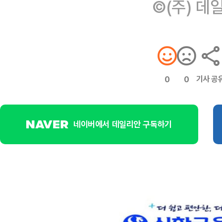
©(주) 데
기사 공
0
0
네이버에서 데일리안 구독하기