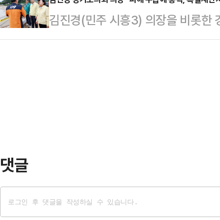
건복지 상임위를 통과했다.이번 조례
대표, 박지현·이현안·윤조원 팀장, 
김진경(민주 시흥3) 의장을 비롯한
이 주요 수요층인 복지서비스의 특성
도교육청에서도 담당 공무원이 배석
를 입은 경기북부지역을 찾아 신속한
다는 점에 착안해 지방정부가 주도적
담회에서는 주로 종이팩 …
총력 지원을 약속했다.김진경 의장, 
거를 담았다.주요 내용으로는 △디지
부의장 등 의장단은 이날 오후 예정된
규정(제1조) △복지기술과 스마트 
로 산사태 등 피해가 발생한 가평군
서비스 지원계획 수립과 실태…
은 소방 당국으로부터 피해 상황을 보
자 수색 및 응급 복구 현황 등을 점
대한 지원책…
댓글