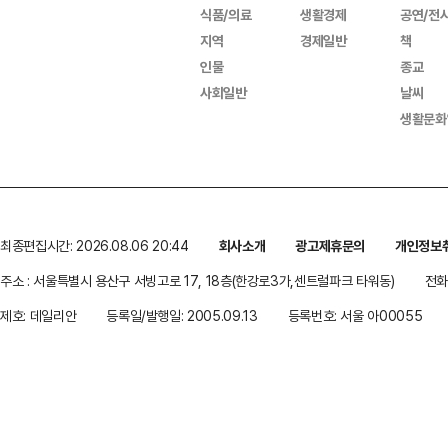
식품/의료
생활경제
공연/전
지역
경제일반
책
인물
종교
사회일반
날씨
생활문화
최종편집시간: 2026.08.06 20:44
회사소개
광고제휴문의
개인정보
주소 : 서울특별시 용산구 서빙고로 17, 18층(한강로3가,센트럴파크 타워동)
전화 
제호: 데일리안
등록일/발행일: 2005.09.13
등록번호: 서울 아00055