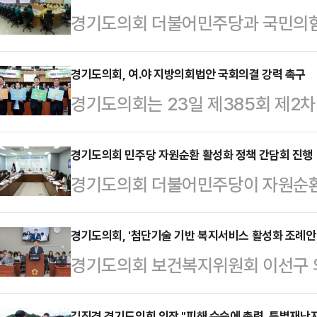
경기도의회 더불어민주당과 국민의힘
의실에서 집중호우 피해 수습과 지원
급 간담회를 개최했다.이번 간담회
경기도의회, 여․야 지방의회법안 국회의결 강력 촉구
경기도의회는 23일 제385회 제2
7)을 비롯해 장한별 부총괄수석부대표
의 위상과 독립성 강화를 위한 '지방
은정 경제노동위원장(고양10), 유경
다.특히 결의대회에서 김진경(민주 
경기도의회 민주당 자원순환 활성화 정책 간담회 진행
위 위원(안산8), 오석규 의원(의정
경기도의회 더불어민주당이 자원순환 
(수원7) 더불어민주당 대표의원과 
1), 이용호 총괄수석부대표, 이한국
섭단체 회의실에서 (사)소비자기후행
건의문을 낭독하며 도의원 모두가 '지
환 농정해양위원장, …
회에서는 전자영 수석대변인(용인4)
경기도의회, '첨단기술 기반 복지서비스 활성화 조례안
결의대회는 '지방의회의 위상 제고와
경기도의회 보건복지위원회 이선구 의
립위원회 위원장(화성1), 임창휘 
구 건의안' 낭독과 핵심 건의사항을 
첨단기술 기반 복지서비스 활성화 조례
참석했고, (사) 소비자기후행동에서
는 방식의 '피켓 …
김진경 경기도의회 의장 "피해 수습에 총력, 특별재난