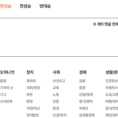
최신순
찬성순
반대순
0 개의 댓글 전
오피니언
정치
사회
경제
생활/문
칼럼
청와대
사건사고
금융
건강정보
기자의 눈
국회/정당
교육
증권
자동차/
기고
북한
노동
산업/재계
도로/교
시사만평
행정
언론
중기/벤처
여행/레
국방/외교
환경
부동산
음식/맛
정치일반
인권/복지
글로벌경제
패션/뷰