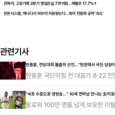
진에어, 고유가에 2분기 영업손실 731억원…매출은 17.7%↑
한온시스템, 캐나다서 100억 지원받는다…북미 전동화 공략 '속도'
관련기사
한동훈, 전당대회 불출마 선언…"현장에서 국민·당원
한동훈 국민의힘 전 대표가 8·22 
민과 당원이 주인이 되는 정치를 하려
일 페이스북에 "지난 한 달 여 동안 
"속옷 수준으로 생방송…" 10세 연하남 만나는 女리
팔로워 100만 명을 넘게 보유한 
나같이 현재 국민들께 보여지는 당과
나의 과한 노출 의상이 화제의 중심에