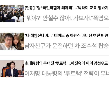
다"고 말했다.한 전 대표는 "최근에
에 따르면 엘레오노라 인카르도나는 
[현장] "형! 국민의힘이 왜이래"…'넥타이·교복·청바지
예 우리 당을 극우화 시키려는 퇴행의
"뭐야? '안철수'잖아! 가보자!"폭염
스타디움에서 열린 PSG와 바이에른
당 후보로 나섰던 분, 당권 도전을 
마친 후 지칠 만도 한 퇴근길. 그
착용했다.공개된 사진에 따르면 인
습을 보이고 있다…
당대표 후보를 발견하자 모두 걸음을
"나 책임진다며…" 데이트 중 하반신 마비된 여친 버린
트와 브라톱 차림(사진 왼쪽)으로 중
남자친구가 운전하던 차 조수석 탑승
티셔츠 한 장과 청바지를 입은 청년
셜미디어(SNS)에 공유돼 화제를 모
을 받은 가운데, 보살핌을 약속했던
보안요원 복장의 시큐리티, 교복을 
태의 상의 차림은 과하…
일고 있다.19일 홍콩 사우스차이나모
李대통령의 무너진 '투트랙'…이진숙에 이어 강선우도
지 모두 '철수형'에게 듣고 싶어 수
이재명 대통령의 '투트랙' 전략이 무
5일 바이(여·25)씨는 남자친구 장
다.23일 저녁 퇴근시간대 시끌벅적
중 이진숙 전 교육부 장관 후보자를 
간쑤성의 저수지 근처를 자동차로 
이크 하나…
관 후보자 임명을 강행하려 했으나, 
고를 당했다.당시 장씨는 운전 중이
고 강 후보자마저 낙마하게 됐다.강
경찰은 장씨가 반대 차선으로 운전하