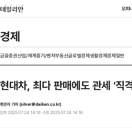
오피
경제
금융
증권
산업/재계
중기/벤처
부동산
글로벌경제
생활경제
경제일반
현대차, 최다 판매에도 관세 '직격
편은지 기자 (silver@dailian.co.kr)
입력 2025.07.24 14:16 수정 2025.07.24 14:16