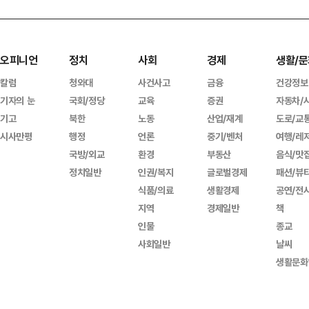
오피니언
정치
사회
경제
생활/문
칼럼
청와대
사건사고
금융
건강정보
기자의 눈
국회/정당
교육
증권
자동차/
기고
북한
노동
산업/재계
도로/교
시사만평
행정
언론
중기/벤처
여행/레
국방/외교
환경
부동산
음식/맛
정치일반
인권/복지
글로벌경제
패션/뷰
식품/의료
생활경제
공연/전
지역
경제일반
책
인물
종교
사회일반
날씨
생활문화