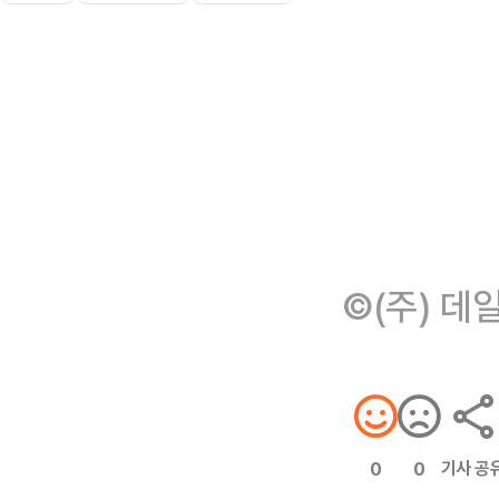
©(주) 데
기사 공
0
0