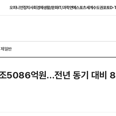
오피니언
정치
사회
경제
생활/문화
IT/과학
연예
스포츠
세계
수도권
포토
D-
경제일반
1조5086억원…전년 동기 대비 8