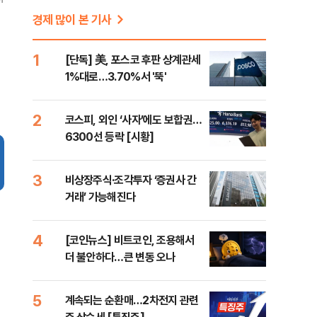
경제 많이 본 기사
1
[단독] 美, 포스코 후판 상계관세
1%대로…3.70%서 '뚝'
2
코스피, 외인 ‘사자’에도 보합권…
6300선 등락 [시황]
3
비상장주식·조각투자 ‘증권사 간
거래’ 가능해진다
4
[코인뉴스] 비트코인, 조용해서
더 불안하다…큰 변동 오나
5
계속되는 순환매…2차전지 관련