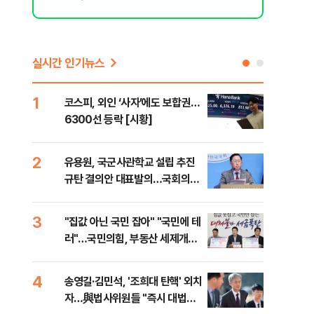
실시간 인기뉴스
1
6
코스피, 외인 ‘사자’에도 보합권…
靑,
6300선 등락 [시황]
점식
고'"
2
7
유용원, 국군사관학교 설립 추진
與김
규탄 결의안 대표발의…국회의원
발언
36명 동참
3
8
"집값 아닌 국민 잡아" "국민에 테
"오
러"…국민의힘, 부동산 세제개편
과정
안 맹폭
세제
4
9
송영길·김민석, '조희대 탄핵' 외치
"'
자…與법사위원들 "즉시 대법관
공급