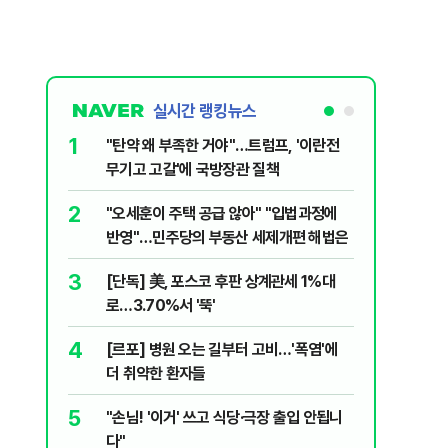
실시간 랭킹뉴스
1
6
"탄약 왜 부족한 거야"…트럼프, '이란전
민주당, 
무기고 고갈'에 국방장관 질책
안부터 
2
7
"오세훈이 주택 공급 않아" "입법과정에
집주인 
반영"…민주당의 부동산 세제개편 해법은
자 보호
3
8
[단독] 美, 포스코 후판 상계관세 1%대
"한도 줄
로…3.70%서 '뚝'
긴 '대출 
4
9
[르포] 병원 오는 길부터 고비…'폭염'에
버핏 "美 
더 취약한 환자들
신호에 
5
10
"손님! '이거' 쓰고 식당·극장 출입 안됩니
與김승원,
다"
"내용 다