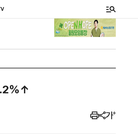
TV
.2%↑