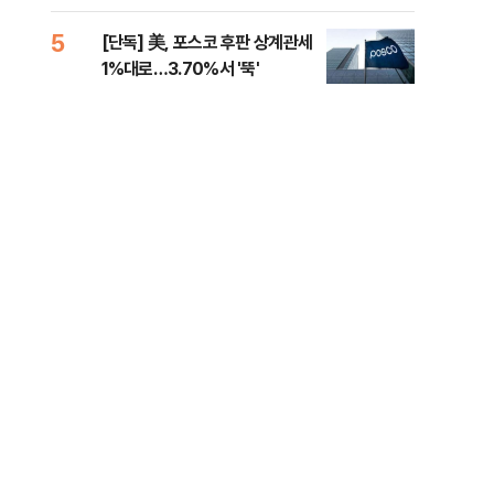
제청하라"
적 
5
10
[단독] 美, 포스코 후판 상계관세
네이
1%대로…3.70%서 '뚝'
외연
출(
.