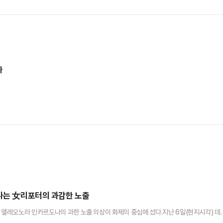
나
만나는 女리포터의 과감한 노출
터 엘레오노라 인카르도나의 과한 노출 의상이 화제의 중심에 섰다.지난 6일(현지시각) 데
 플로리다주 올랜도 캠핑 월드 스타디움에서 열린 PSG와 바이에른 뮌헨의 경기를 중계