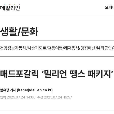
오피
생활/문화
건강정보
자동차/시승기
도로/교통
여행/레저
음식/맛집
패션/뷰티
공연
매드포갈릭 ‘밀리언 땡스 패키지’
임유정 기자 (irene@dailian.co.kr)
입력 2025.07.24 14:00 수정 2025.07.24 16:57