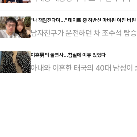
중 이진숙 전 교육부 장관 후보자를 
착용했다.공개된 사진에 따르면 인
이크 하나…
관 후보자 임명을 강행하려 했으나, 
"나 책임진다며…" 데이트 중 하반신 마비된 여친 버린
트와 브라톱 차림(사진 왼쪽)으로 중
남자친구가 운전하던 차 조수석 탑승
고 강 후보자마저 낙마하게 됐다.강
셜미디어(SNS)에 공유돼 화제를 모
을 받은 가운데, 보살핌을 약속했던
"많이 부족하지만 모든 것을 쏟아부
태의 상의 차림은 과하…
일고 있다.19일 홍콩 사우스차이나모
이혼男의 돌연사…침실에 이유 있었다
던 것 같다"고 밝혔다.강 후보자는 
아내와 이혼한 태국의 40대 남성이 
5일 바이(여·25)씨는 남자친구 장
사죄의 말씀을 올린다"며 "나를 믿
가 넘는 맥주병이 놓여 있었다.지난 2
간쑤성의 저수지 근처를 자동차로 
도 한없이 죄송한 마…
(The Thaiger)'에 따르면 태국
고를 당했다.당시 장씨는 운전 중이
아들과 단둘이 생활해 온 타위삭 남웡
경찰은 장씨가 반대 차선으로 운전하
경련을 일으키고 있던 아버지를 목격
이 있고, 트럭 운전자에…
청했고, 이웃은 심폐소생술을 시도했