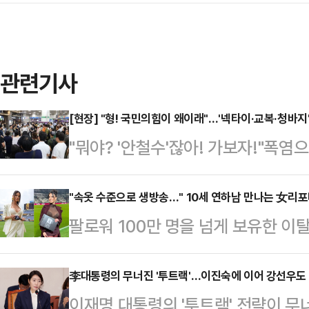
관련기사
[현장] "형! 국민의힘이 왜이래"…'넥타이·교복·청바지
"뭐야? '안철수'잖아! 가보자!"폭염
마친 후 지칠 만도 한 퇴근길. 그
당대표 후보를 발견하자 모두 걸음을
"속옷 수준으로 생방송…" 10세 연하남 만나는 女리
팔로워 100만 명을 넘게 보유한 
티셔츠 한 장과 청바지를 입은 청년
나의 과한 노출 의상이 화제의 중심에
보안요원 복장의 시큐리티, 교복을 
에 따르면 엘레오노라 인카르도나는 
李대통령의 무너진 '투트랙'…이진숙에 이어 강선우도
지 모두 '철수형'에게 듣고 싶어 수
이재명 대통령의 '투트랙' 전략이 무
스타디움에서 열린 PSG와 바이에른
다.23일 저녁 퇴근시간대 시끌벅적