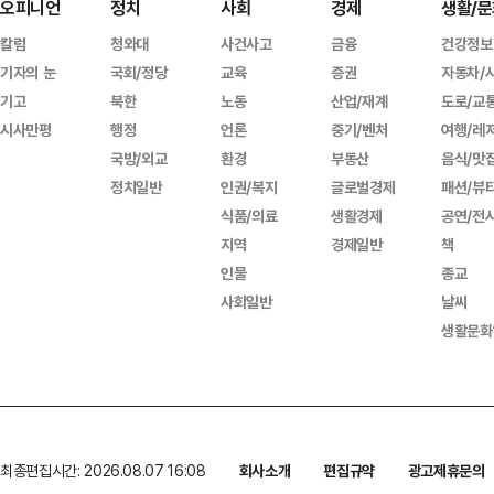
오피니언
정치
사회
경제
생활/문
칼럼
청와대
사건사고
금융
건강정보
기자의 눈
국회/정당
교육
증권
자동차/
기고
북한
노동
산업/재계
도로/교
시사만평
행정
언론
중기/벤처
여행/레
국방/외교
환경
부동산
음식/맛
정치일반
인권/복지
글로벌경제
패션/뷰
식품/의료
생활경제
공연/전
지역
경제일반
책
인물
종교
사회일반
날씨
생활문화
최종편집시간: 2026.08.07 16:08
회사소개
편집규약
광고제휴문의