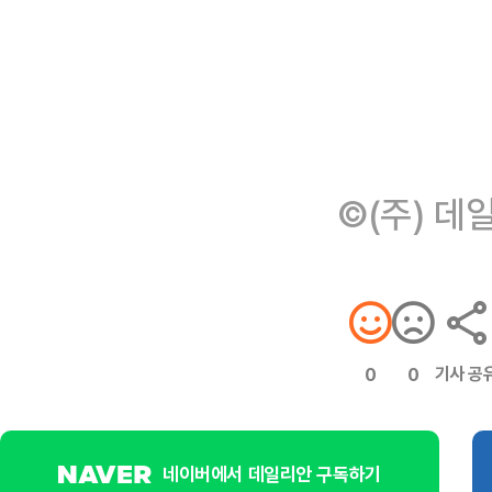
©(주) 데
기사 공
0
0
네이버에서 데일리안 구독하기