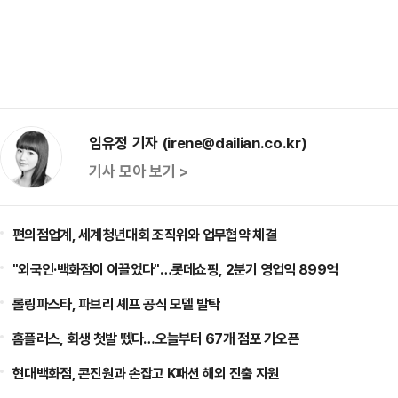
임유정 기자 (irene@dailian.co.kr)
기사 모아 보기 >
편의점업계, 세계청년대회 조직위와 업무협약 체결
"외국인·백화점이 이끌었다"…롯데쇼핑, 2분기 영업익 899억
롤링파스타, 파브리 셰프 공식 모델 발탁
홈플러스, 회생 첫발 뗐다…오늘부터 67개 점포 가오픈
현대백화점, 콘진원과 손잡고 K패션 해외 진출 지원