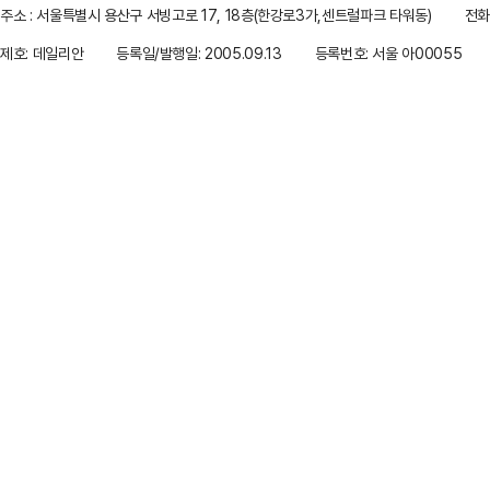
주소 : 서울특별시 용산구 서빙고로 17, 18층(한강로3가,센트럴파크 타워동)
전화 
제호: 데일리안
등록일/발행일: 2005.09.13
등록번호: 서울 아00055