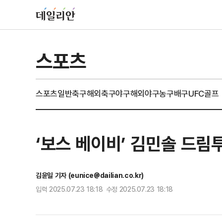
스포츠
스포츠일반
축구
해외축구
야구
해외야구
농구
배구
UFC
골프
‘보스 베이비’ 김민솔 드림
김윤일 기자 (eunice@dailian.co.kr)
입력 2025.07.23 18:18 수정 2025.07.23 18:18