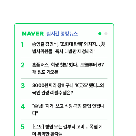
실시간 랭킹뉴스
1
6
송영길·김민석, '조희대 탄핵' 외치자…與
[단독] 
법사위원들 "즉시 대법관 제청하라"
로…3.70
2
7
홈플러스, 회생 첫발 뗐다…오늘부터 67
"집값 아
개 점포 가오픈
민의힘, 
3
8
3000원짜리 장바구니 'K굿즈' 됐다...외
영업정지
국인 관광객 필수템은?
에 5위 
4
9
"손님! '이거' 쓰고 식당·극장 출입 안됩니
"오세훈이
다"
반영"…
5
10
[르포] 병원 오는 길부터 고비…'폭염'에
[코인뉴스
더 취약한 환자들
다…큰 변