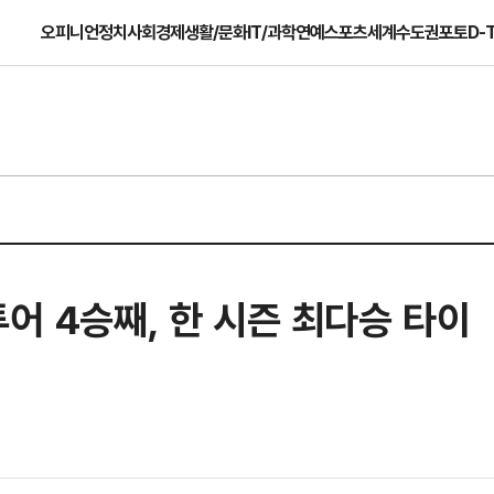
오피니언
정치
사회
경제
생활/문화
IT/과학
연예
스포츠
세계
수도권
포토
D-
투어 4승째, 한 시즌 최다승 타이