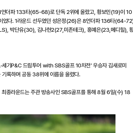
더파 133타(65-68)로 단독 2위에 올랐고, 황보민(19)이 10
이었다. 1라운드 선두였던 성은정(26)은 8언더파 136타(64-72
S), 박단유(30), 김나현2(27,미존테크), 홍예은(23,메디힐), 
·세기P&C 드림투어 with SBS골프 10차전’ 우승자 김새로미
)를 기록하며 공동 38위에 이름을 올렸다.
최종라운드는 주관 방송사인 SBS골프를 통해 8월 6일(수) 18