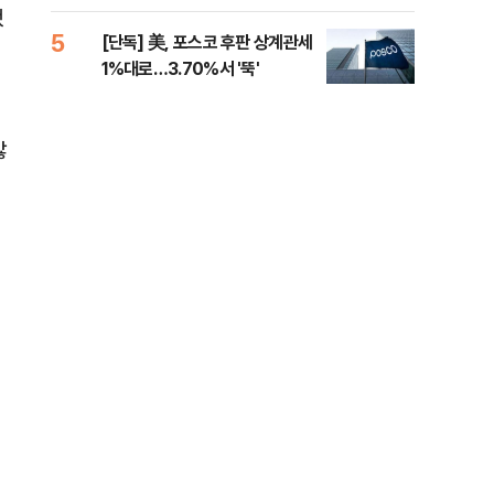
제청하라"
적 
했
5
10
[단독] 美, 포스코 후판 상계관세
네이
1%대로…3.70%서 '뚝'
외연
출(
않