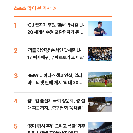
스포츠 많이 본 기사
1
‘CJ 꿈지기 후원 결실’ 박시훈 U-
20 세계선수권 포환던지기 은메
달
2
‘리틀 김연경’ 손서연 앞세운 U-
17 여자배구, 푸에르토리코 제압
3
BMW 레이디스 챔피언십, 얼리
버드 티켓 판매 개시 ‘최대 30%
할인’
4
월드컵 졸전에 국회 청문회, 성 접
대 파문까지…축구협회 ‘쑥대밭’
5
‘장마·황사·추위 그리고 폭염’ 기후