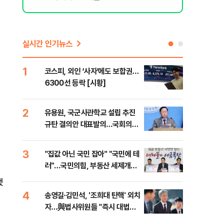
실시간 인기뉴스
1
6
코스피, 외인 ‘사자’에도 보합권…
靑,
6300선 등락 [시황]
점식
고'"
2
7
유용원, 국군사관학교 설립 추진
與김
규탄 결의안 대표발의…국회의원
발언
36명 동참
3
8
"집값 아닌 국민 잡아" "국민에 테
"오
러"…국민의힘, 부동산 세제개편
과정
안 맹폭
세제
됐
4
9
송영길·김민석, '조희대 탄핵' 외치
"'
자…與법사위원들 "즉시 대법관
공급