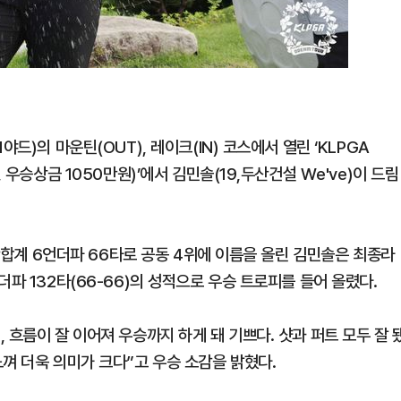
드)의 마운틴(OUT), 레이크(IN) 코스에서 열린 ‘KLPGA
 우승상금 1050만원)’에서 김민솔(19,두산건설 We've)이 드림
중간합계 6언더파 66타로 공동 4위에 이름을 올린 김민솔은 최종라
파 132타(66-66)의 성적으로 우승 트로피를 들어 올렸다.
 흐름이 잘 이어져 우승까지 하게 돼 기쁘다. 샷과 퍼트 모두 잘 
껴 더욱 의미가 크다”고 우승 소감을 밝혔다.