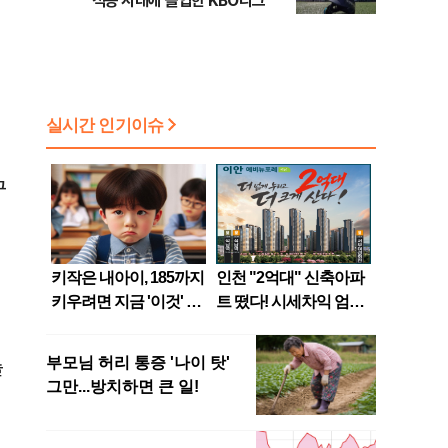
적응 시대에 돌입한 KBO리그
원
꾸
기
솔