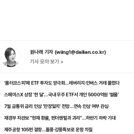
원나래 기자 (wiing1@dailian.co.kr)
기사 모아 보기 >
'롤러코스피'에 ETF 투자도 양극화…레버리지·인버스 거래 몰렸다
스페이스X 상장 '한 달'…국내 우주 ETF서 개인 5000억원 '썰물'
7월 금통위 금리 인상 '만장일치' 전망…연속 인상 여부 관심
재경부 차관보 "현재 환율, 펀더멘털과 괴리"…하반기 하락 기대
제주공항 105편 결항…돌풍·강풍특보로 운항 차질