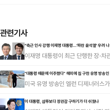
관련기사
“측근 인사 강행 이재명 대통령…‘파란 윤석열’ 우려 나
이재명 대통령이 최근 단행한 장·차
지고 있다.박상수 국민의힘 전 대변
TV의 정치 시사 프로그램 ‘나라가T
"대통령 때문에 이주했다" 해외에 집 구한 유명 방송인
미국 유명 방송인 엘런 디제너러스가
보자뿐 아니라, 김의겸 새만금청장,
이주했다고 밝혀 화제가 되고 있다.지
대통령에게 절대적인 충성심을 보여온
제너러스는 이날 영국 첼트넘의 한 
이 대통령, 샴푸보다 장관감 구하기가 더 쉬웠나
논란에도 불구하고 이 같은 인사들을