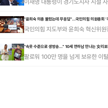
이재명 대통령이 경기도지사 시절 
터뷰에서 트럼프 대통령 때문에 이
형”이라고 지적했다.특히 박상수 전
드로 구매했다고 해서 한동안 국민적
에 "그렇다"고 답했다.디제너러스는 
유튜브 방송에서 ‘이재명은 하…
정직 7급 공무원이 (자기들 말로) ‘
"윤희숙 의총 불렀는데 무응답"…국민의힘 의원총회 '
에 몇 달 정도 시간을 보낼 별장을 
국민의힘 지도부와 윤희숙 혁신위원장
노라고 폭로했었다. 이 지사가 애용
다.그러나 그는 "선거 전날 이곳에 
가 혁신위원회의 혁신안에 대한 총의
동까지 왕복 4시간이나 되는 길을 오
이 울고 있는 이모티…
혁신위원장의 부재로 안건은 논의조차
"속옷 수준으로 생방송…" 10세 연하남 만나는 女리
될 것이 없다. 일제든 국산이든, 아니
팔로워 100만 명을 넘게 보유한 
회의를 앞두고 의원총회를 열어 윤
일이 아니다. 경기도청 별정직 7급 
나의 과한 노출 의상이 화제의 중심에
논의하려 했으나, 윤희숙 위원장이 
하는 미용…
에 따르면 엘레오노라 인카르도나는 
안에 대한 의견 교환조차 이뤄지지 
스타디움에서 열린 PSG와 바이에른
에 대한 매듭을 짓지 못하고 또다시
착용했다.공개된 사진에 따르면 인
재개할 것으로 보인다.송언석 …
트와 브라톱 차림(사진 왼쪽)으로 중