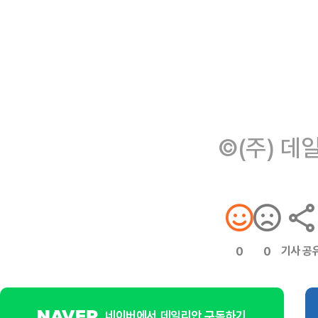
©(주) 데
기사 공
0
0
네이버에서 데일리안 구독하기