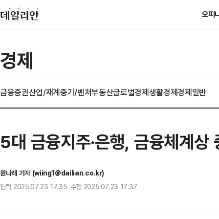
오피
경제
금융
증권
산업/재계
중기/벤처
부동산
글로벌경제
생활경제
경제일반
5대 금융지주·은행, 금융체계상 
원나래 기자 (wiing1@dailian.co.kr)
입력 2025.07.23 17:35 수정 2025.07.23 17:37