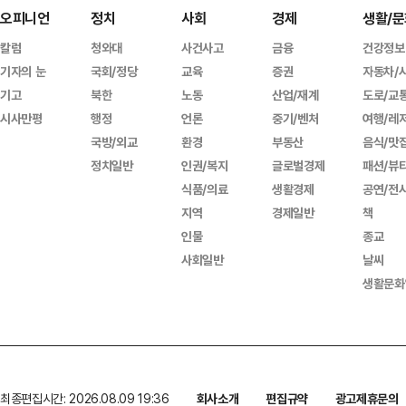
오피니언
정치
사회
경제
생활/문
칼럼
청와대
사건사고
금융
건강정보
기자의 눈
국회/정당
교육
증권
자동차/
기고
북한
노동
산업/재계
도로/교
시사만평
행정
언론
중기/벤처
여행/레
국방/외교
환경
부동산
음식/맛
정치일반
인권/복지
글로벌경제
패션/뷰
식품/의료
생활경제
공연/전
지역
경제일반
책
인물
종교
사회일반
날씨
생활문화
최종편집시간: 2026.08.09 19:36
회사소개
편집규약
광고제휴문의