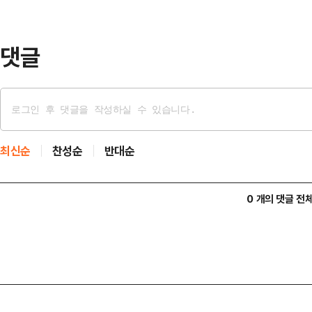
셜미디어(SNS)에 공유돼 화제를 모
태의 상의 차림은 과하…
댓글
최신순
찬성순
반대순
0 개의 댓글 전