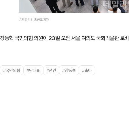
ⓒ데일리안 홍금표 기자
장동혁 국민의힘 의원이 23일 오전 서울 여의도 국회박물관 로비
#국민의힘
#당대표
#선언
#장동혁
#출마