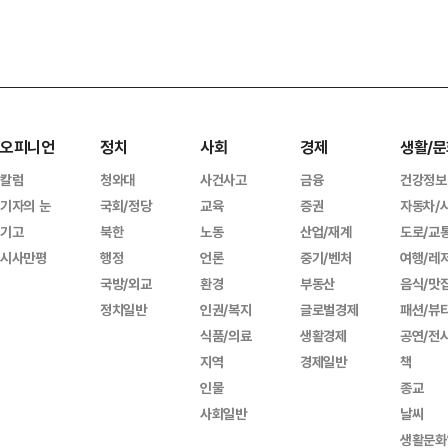
오피니언
정치
사회
경제
생활/문
칼럼
청와대
사건사고
금융
건강정보
기자의 눈
국회/정당
교육
증권
자동차/
기고
북한
노동
산업/재계
도로/교
시사만평
행정
언론
중기/벤처
여행/레
국방/외교
환경
부동산
음식/맛
정치일반
인권/복지
글로벌경제
패션/뷰
식품/의료
생활경제
공연/전
지역
경제일반
책
인물
종교
사회일반
날씨
생활문화