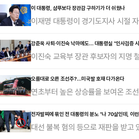
이 대통령, 샴푸보다 장관감 구하기가 더 쉬웠나
이재명 대통령이 경기도지사 시절 
드로 구매했다고 해서 한동안 국민적
정직 7급 공무원이 (자기들 말로) ‘
강준욱 사퇴·이진숙 낙마에도… 대통령실 "인사검증 시
이진숙 교육부 장관 후보자의 지명 
노라고 폭로했었다. 이 지사가 애용
서관이 자진 사퇴하면서, 이재명 정부
동까지 왕복 4시간이나 되는 길을 오
문이 제기되고 있다. 그럼에도 대통
오를대로 오른 조선주?…미국발 호재 다가온다
될 것이 없다. 일제든 국산이든, 아니
연초부터 높은 상승률을 보여온 조선
다"는 입장을 유지하며 책임론을 차
일이 아니다. 경기도청 별정직 7급 
을 보이는 가운데 향후 반등 여부에 
정 대통령실 대변인은 강준욱 비서관의
하는 미용…
로 2분기 실적 전망이 불투명하지만
전자발찌에 묶인 전 대통령의 분노 "나 70살인데, 이런
관련해 인사검증이 부실했던 것 아니
대선 불복 혐의 등으로 재판을 받고 
를 것이라는 기대감을 낳고 있다.2
지 못했던 예상 밖의 문제가 발견됐다