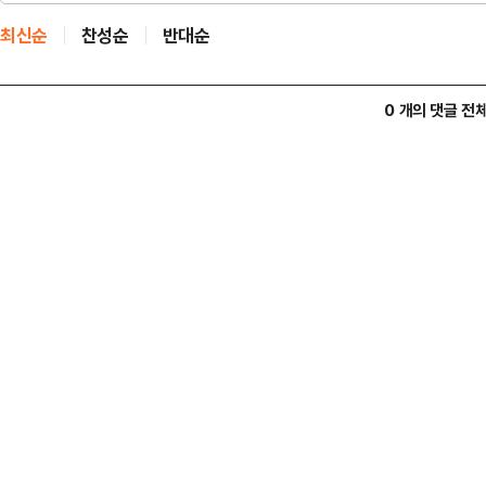
최신순
찬성순
반대순
0 개의 댓글 전