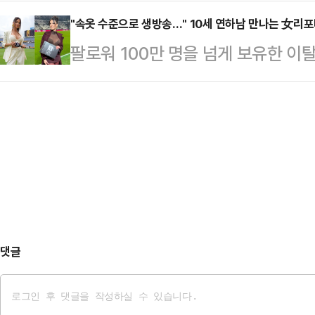
령의 발목에 위치추적 전자장치(전자
양, HD현대중공업, 한화오션 주가는 한
까지 많은 비서관들이 임…
외신에 따르면 보우소나루 전 대통령
"속옷 수준으로 생방송…" 10세 연하남 만나는 女리
2.82% 하락했다.해당 종목들이 연초
팔로워 100만 명을 넘게 보유한 
(연방 상·하원) 건물 계단에서 왼쪽
매물이 대거 쏟아진 영향으로 풀이된
나의 과한 노출 의상이 화제의 중심에
취재진에게 내보이며 발끈했다.그는 
종목별 차…
에 따르면 엘레오노라 인카르도나는 
하지도, 공금을 횡령하지도, 살인을 
스타디움에서 열린 PSG와 바이에른
장했다. 이어 "무고한 사람에게 전
착용했다.공개된 사진에 따르면 인
며 "전직 대통령에게 …
트와 브라톱 차림(사진 왼쪽)으로 중
셜미디어(SNS)에 공유돼 화제를 모
태의 상의 차림은 과하…
댓글