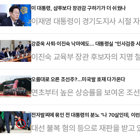
이 대통령, 샴푸보다 장관감 구하기가 더 쉬웠나
이재명 대통령이 경기도지사 시절 
드로 구매했다고 해서 한동안 국민적
정직 7급 공무원이 (자기들 말로) ‘
강준욱 사퇴·이진숙 낙마에도… 대통령실 "인사검증 시
이진숙 교육부 장관 후보자의 지명 
노라고 폭로했었다. 이 지사가 애용
서관이 자진 사퇴하면서, 이재명 정부
동까지 왕복 4시간이나 되는 길을 오
문이 제기되고 있다. 그럼에도 대통
오를대로 오른 조선주?…미국발 호재 다가온다
될 것이 없다. 일제든 국산이든, 아니
연초부터 높은 상승률을 보여온 조선
다"는 입장을 유지하며 책임론을 차
일이 아니다. 경기도청 별정직 7급 
을 보이는 가운데 향후 반등 여부에 
정 대통령실 대변인은 강준욱 비서관의
하는 미용…
로 2분기 실적 전망이 불투명하지만
전자발찌에 묶인 전 대통령의 분노 "나 70살인데, 이런
관련해 인사검증이 부실했던 것 아니
대선 불복 혐의 등으로 재판을 받고 
를 것이라는 기대감을 낳고 있다.2
지 못했던 예상 밖의 문제가 발견됐다