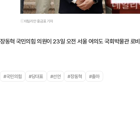
ⓒ데일리안 홍금표 기자
장동혁 국민의힘 의원이 23일 오전 서울 여의도 국회박물관 로비
#국민의힘
#당대표
#선언
#장동혁
#출마