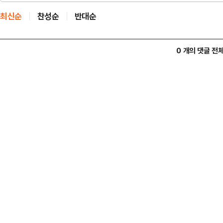
최신순
찬성순
반대순
0 개의 댓글 전