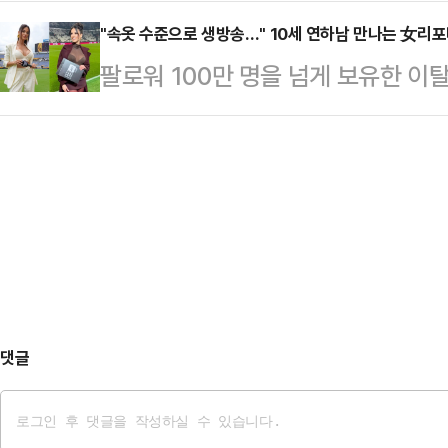
령의 발목에 위치추적 전자장치(전자
양, HD현대중공업, 한화오션 주가는 한
까지 많은 비서관들이 임…
외신에 따르면 보우소나루 전 대통령
"속옷 수준으로 생방송…" 10세 연하남 만나는 女리
2.82% 하락했다.해당 종목들이 연초
팔로워 100만 명을 넘게 보유한 
(연방 상·하원) 건물 계단에서 왼쪽
매물이 대거 쏟아진 영향으로 풀이된
나의 과한 노출 의상이 화제의 중심에
취재진에게 내보이며 발끈했다.그는 
종목별 차…
에 따르면 엘레오노라 인카르도나는 
하지도, 공금을 횡령하지도, 살인을 
스타디움에서 열린 PSG와 바이에른
장했다. 이어 "무고한 사람에게 전
착용했다.공개된 사진에 따르면 인
며 "전직 대통령에게 …
트와 브라톱 차림(사진 왼쪽)으로 중
셜미디어(SNS)에 공유돼 화제를 모
태의 상의 차림은 과하…
댓글