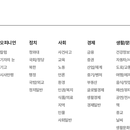
오피니언
정치
사회
경제
생활/문
칼럼
청와대
사건사고
금융
건강정보
기자의 눈
국회/정당
교육
증권
자동차/
기고
북한
노동
산업/재계
도로/교
시사만평
행정
언론
중기/벤처
여행/레
국방/외교
환경
부동산
음식/맛
정치일반
인권/복지
글로벌경제
패션/뷰
식품/의료
생활경제
공연/전
지역
경제일반
책
인물
종교
사회일반
날씨
생활문화