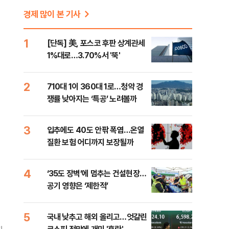
경제 많이 본 기사
1
[단독] 美, 포스코 후판 상계관세
1%대로…3.70%서 '뚝'
2
710대 1이 360대 1로…청약 경
쟁률 낮아지는 ‘특공’ 노려볼까
3
입추에도 40도 안팎 폭염…온열
질환 보험 어디까지 보장될까
4
‘35도 장벽’에 멈추는 건설현장…
공기 영향은 ‘제한적’
5
국내 낮추고 해외 올리고…엇갈린