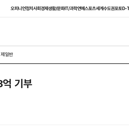
오피니언
정치
사회
경제
생활/문화
IT/과학
연예
스포츠
세계
수도권
포토
D-
경제일반
3억 기부