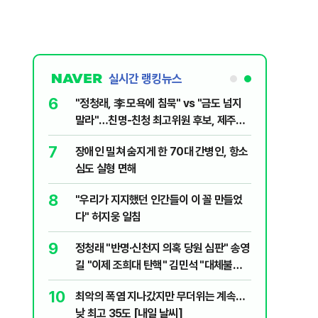
실시간 랭킹뉴스
6
전한 40세
"정청래, 李 모욕에 침묵" vs "금도 넘지
천 2000
말라"…친명-친청 최고위원 후보, 제주서
격돌
7
장애인 밀쳐 숨지게 한 70대 간병인, 항소
1등 당첨지역
심도 실형 면해
8
" 1등 5억
"우리가 지지했던 인간들이 이 꼴 만들었
다" 허지웅 일침
9
 회장 수사…
정청래 "반명·신천지 의혹 당원 심판" 송영
길 "이제 조희대 탄핵" 김민석 "대체불가
민주당"
10
르고 1위…
최악의 폭염 지나갔지만 무더위는 계속…
낮 최고 35도 [내일 날씨]