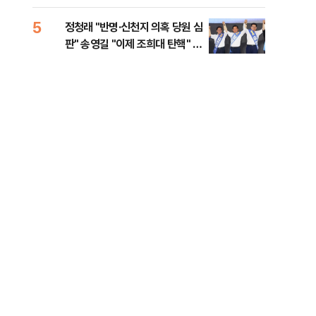
李 견제 사활
5
10
정청래 "반명·신천지 의혹 당원 심
[속
판" 송영길 "이제 조희대 탄핵" 김
선거
민석 "대체불가 민주당"
리