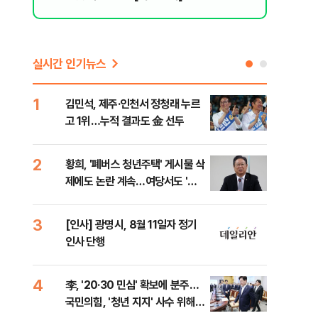
실시간 인기뉴스
1
6
김민석, 제주·인천서 정청래 누르
폐기
고 1위…누적 결과도 金 선두
60
2
7
황희, '폐버스 청년주택' 게시물 삭
"정
제에도 논란 계속…여당서도 '내
도 
로남불' 비판
원 
3
8
[인사] 광명시, 8월 11일자 정기
보험
인사 단행
른 
4
9
李, '20·30 민심' 확보에 분주…
고수
국민의힘, '청년 지지' 사수 위해
27