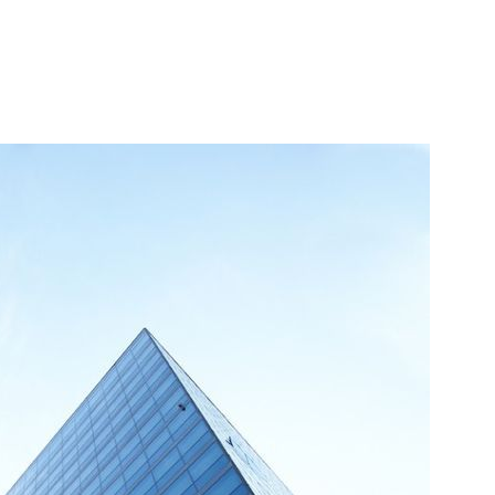
1
“다시 시청으로” 김선태에게 
충주시장의 재치 있는 제안…추
개
2
1236회 로또 1등 당첨번호
'12·18·21·29·34·38'번…
어디?
3
"출근길에 우연히 복권 샀는데…
원 당첨자 사연은?
4
경찰, 드라마 '김부장' 제작사
자본시장법 위반 의혹
5
김민석, 제주·인천서 정청래 누
누적 결과도 金 선두