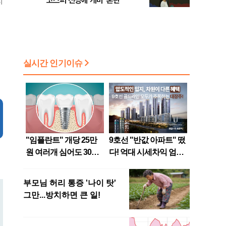
코스피 전망에 개미 '혼란'
지