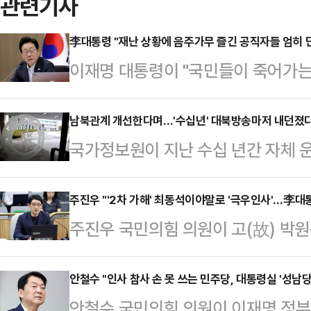
관련기사
李대통령 "재난 상황에 음주가무 즐긴 공직자들 엄히 
이재명 대통령이 "국민들이 죽어가는
자들에 대해 엄히 단속해야 한다"고 
용산 대통령실 청사에서 열린 국무
남북관계 개선한다며…'수십년' 대북방송마저 내던졌
국가정보원이 지난 수십 년간 자체 운
이 참으로 중요하다는 점을 다시 한 
송출을 최근 전면 중단한 것으로 파
은 최근 집중호우로 인한 피해와 복
로 해석되지만, 국정원이 외부 정보
주진우 "'2차 가해' 최동석이야말로 '극우인사'…李대
열심히 근무하는 공무원들도 많이 보
주진우 국민의힘 의원이 고(故) 박
우려가 제기된다.민간 대북 라디오·T
발굴해 타의 모범이 될 수 있도록 해
련해 '2차 가해 논란'을 일으킨 
에 "국정원이 관리해 온 대북 라디오
장에서 음주 가무…
극단 논란에 휩싸인 강준욱 국민통
안철수 "인사 참사 손 못 쓰는 민주당, 대통령실 '성남
것을 확인했다"고 밝혔다.국정원은 
안철수 국민의힘 의원이 이재명 정부
향해 "인사 기준이 아예 없다"고 비