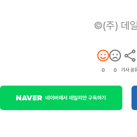
©(주) 데
기사 공
0
0
네이버에서 데일리안 구독하기