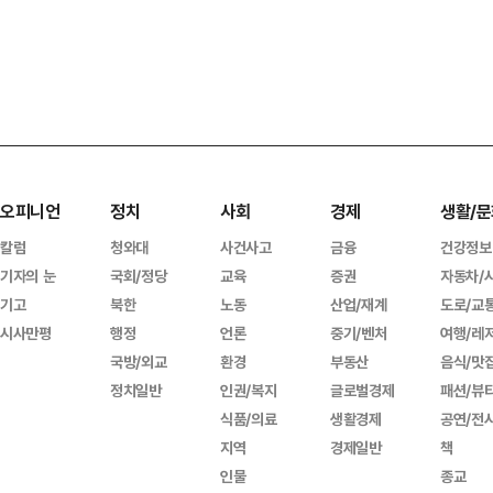
오피니언
정치
사회
경제
생활/문
칼럼
청와대
사건사고
금융
건강정보
기자의 눈
국회/정당
교육
증권
자동차/
기고
북한
노동
산업/재계
도로/교
시사만평
행정
언론
중기/벤처
여행/레
국방/외교
환경
부동산
음식/맛
정치일반
인권/복지
글로벌경제
패션/뷰
식품/의료
생활경제
공연/전
지역
경제일반
책
인물
종교