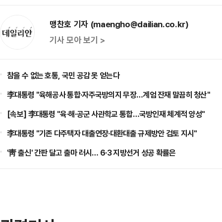
맹찬호 기자 (maengho@dailian.co.kr)
기사 모아 보기 >
참을 수 없는 호통, 국민 공감 못 얻는다
李대통령 "육해공사 통합·자주국방의지 무장…계엄 잔재 말끔히 청산"
[속보] 李대통령 "육·해·공군 사관학교 통합…국방인재 체계적 양성"
李대통령 "기존 다주택자 대출연장·대환대출 규제방안 검토 지시"
'靑 출신' 간판 달고 출마 러시… 6·3 지방선거 성공 확률은