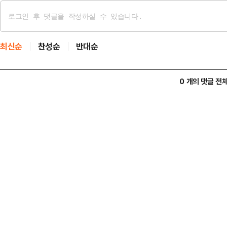
최신순
찬성순
반대순
0 개의 댓글 전