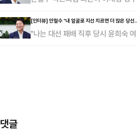
자유코리아방송 △케이뉴스 △자유FM
사 손 못 쓰는 민주당, 대통령실은 
"최동석·강준욱을 임명함으로써 이 
북TV도 운영했는데…
의원은 22일 오전 페이스북을 통해 
[인터뷰] 안철수 "내 얼굴로 지선 치르면 더 많은 당선
이 증명됐다"며 "강훈식 비서실장이
"나는 대선 패배 직후 당시 윤희숙 
국 비호와 뒷수습밖에 없다"며 이같이
를 알 법하다"고 지적했다.그는 "최
과오'에서 어느 하나도 해당되지 않
당의 모습이 처량하다"며 "계엄을 
조건 권력자 입맛에 맞는…
소신파 안철수 당대표 후보에게 '반탄
이 대통령의 통합행보라며 아부를 쏟
성은 없는 지를 묻자 단호한 목소리로
을 두고는 우물쭈물 이러지도 저러지
상계엄에 반대한, 윤 전 대통령의 탄
다"고 지적했다.그러…
대선 참패가 확실시된 상황 속에서 당
스러운 특검 정국 속에서도 당내에서
이번 전당대회…
댓글