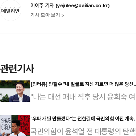
이예주 기자 (yejulee@dailian.co.kr)
기사 모아 보기 >
관련기사
[인터뷰] 안철수 "내 얼굴로 지선 치르면 더 많은 당선
"나는 대선 패배 직후 당시 윤희숙 
과오'에서 어느 하나도 해당되지 않
소신파 안철수 당대표 후보에게 '반탄
"우파 개딸 만들겠다"는 전한길에 국민의힘 여진 계속
국민의힘이 윤석열 전 대통령의 탄핵
성은 없는 지를 묻자 단호한 목소리로