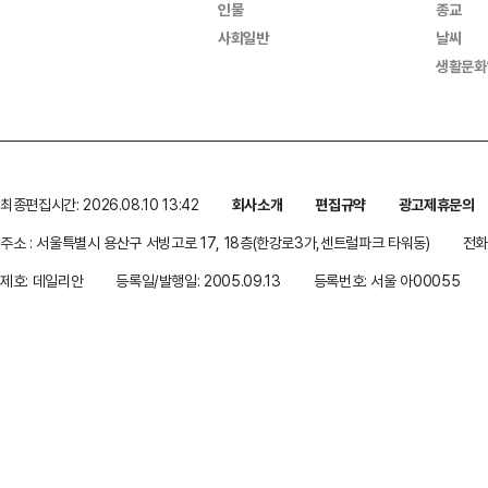
인물
종교
사회일반
날씨
생활문화
최종편집시간: 2026.08.10 13:42
회사소개
편집규약
광고제휴문의
주소 : 서울특별시 용산구 서빙고로 17, 18층(한강로3가,센트럴파크 타워동)
전화 
제호: 데일리안
등록일/발행일: 2005.09.13
등록번호: 서울 아00055