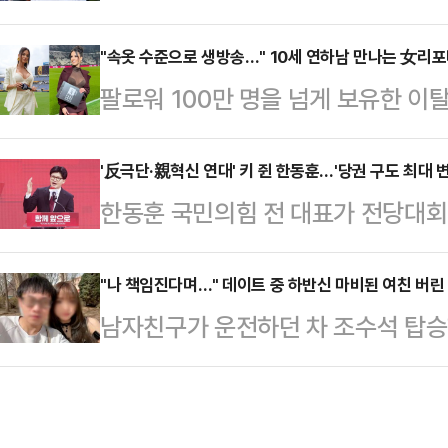
길 씨의 입당을 두고 '거리두기'에 
상계엄에 반대한, 윤 전 대통령의 탄
필요성이 대두된 상황 속 '극우' 세력
"속옷 수준으로 생방송…" 10세 연하남 만나는 女리
대선 참패가 확실시된 상황 속에서 당
팔로워 100만 명을 넘게 보유한 
수가 될 수 있어서다. 국민의힘 당대
스러운 특검 정국 속에서도 당내에서
나의 과한 노출 의상이 화제의 중심에
다. 출마를 선언한 후보들은 극우·
이번 전당대회…
에 따르면 엘레오노라 인카르도나는 
'反극단·親혁신 연대' 키 쥔 한동훈…'당권 구도 최대 변
은 인적 쇄신을 예고했다.한국사 전한
한동훈 국민의힘 전 대표가 전당대회
스타디움에서 열린 PSG와 바이에른
널'에 출연해 입당한 이유에 대해 "
당권 도전을 선언한 안철수·조경태 
착용했다.공개된 사진에 따르면 인
고 밝…
표의 역할이 적지 않아서다. 당 안
"나 책임진다며…" 데이트 중 하반신 마비된 여친 버린
트와 브라톱 차림(사진 왼쪽)으로 중
남자친구가 운전하던 차 조수석 탑승
문수 전 대선 후보와 장동혁 의원을 
셜미디어(SNS)에 공유돼 화제를 모
을 받은 가운데, 보살핌을 약속했던
가능성이 있는 만큼, 한 전 대표가 
태의 상의 차림은 과하…
일고 있다.19일 홍콩 사우스차이나모
맡을지에 따라 당권 구도가 충분히 
5일 바이(여·25)씨는 남자친구 장
최다선(6선)인 조경태 의원은 21일