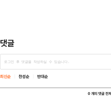
간쑤성의 저수지 근처를 자동차로 
안철수 의…
고를 당했다.당시 장씨는 운전 중이
경찰은 장씨가 반대 차선으로 운전하
이 있고, 트럭 운전자에…
댓글
최신순
찬성순
반대순
0 개의 댓글 전