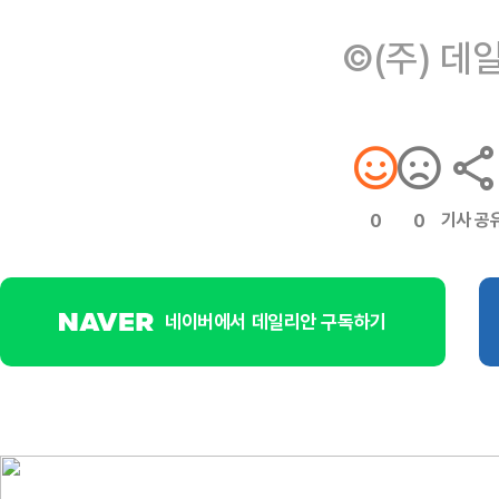
©(주) 데
기사 공
0
0
네이버에서 데일리안 구독하기