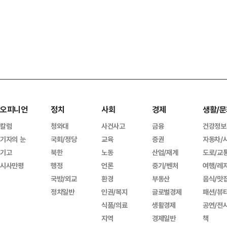
오피니언
정치
사회
경제
생활/문
칼럼
청와대
사건사고
금융
건강정보
기자의 눈
국회/정당
교육
증권
자동차/
기고
북한
노동
산업/재계
도로/교
시사만평
행정
언론
중기/벤처
여행/레
국방/외교
환경
부동산
음식/맛
정치일반
인권/복지
글로벌경제
패션/뷰
식품/의료
생활경제
공연/전
지역
경제일반
책