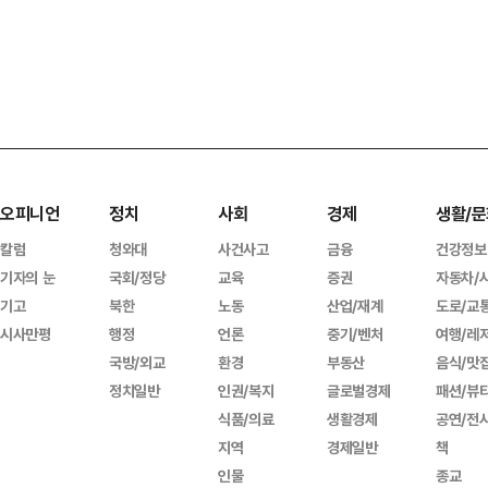
오피니언
정치
사회
경제
생활/문
칼럼
청와대
사건사고
금융
건강정보
기자의 눈
국회/정당
교육
증권
자동차/
기고
북한
노동
산업/재계
도로/교
시사만평
행정
언론
중기/벤처
여행/레
국방/외교
환경
부동산
음식/맛
정치일반
인권/복지
글로벌경제
패션/뷰
식품/의료
생활경제
공연/전
지역
경제일반
책
인물
종교