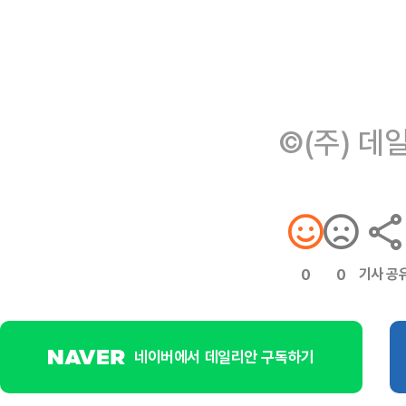
©(주) 데
기사 공
0
0
네이버에서 데일리안 구독하기