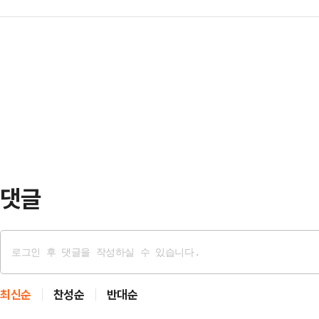
을 받은 가운데, 보살핌을 약속했던
가능성이 있는 만큼, 한 전 대표가 
태의 상의 차림은 과하…
일고 있다.19일 홍콩 사우스차이나모
맡을지에 따라 당권 구도가 충분히 
5일 바이(여·25)씨는 남자친구 장
최다선(6선)인 조경태 의원은 21일
간쑤성의 저수지 근처를 자동차로 
안철수 의…
고를 당했다.당시 장씨는 운전 중이
경찰은 장씨가 반대 차선으로 운전하
이 있고, 트럭 운전자에…
댓글
최신순
찬성순
반대순