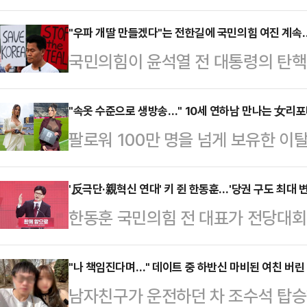
과오'에서 어느 하나도 해당되지 않
소신파 안철수 당대표 후보에게 '반탄
"우파 개딸 만들겠다"는 전한길에 국민의힘 여진 계속
국민의힘이 윤석열 전 대통령의 탄핵
성은 없는 지를 묻자 단호한 목소리로
길 씨의 입당을 두고 '거리두기'에 
상계엄에 반대한, 윤 전 대통령의 탄
필요성이 대두된 상황 속 '극우' 세력
"속옷 수준으로 생방송…" 10세 연하남 만나는 女리
대선 참패가 확실시된 상황 속에서 당
팔로워 100만 명을 넘게 보유한 
수가 될 수 있어서다. 국민의힘 당대
스러운 특검 정국 속에서도 당내에서
나의 과한 노출 의상이 화제의 중심에
다. 출마를 선언한 후보들은 극우·
이번 전당대회…
에 따르면 엘레오노라 인카르도나는 
'反극단·親혁신 연대' 키 쥔 한동훈…'당권 구도 최대 변
은 인적 쇄신을 예고했다.한국사 전한
한동훈 국민의힘 전 대표가 전당대회
스타디움에서 열린 PSG와 바이에른
널'에 출연해 입당한 이유에 대해 "
당권 도전을 선언한 안철수·조경태 
착용했다.공개된 사진에 따르면 인
고 밝…
표의 역할이 적지 않아서다. 당 안
"나 책임진다며…" 데이트 중 하반신 마비된 여친 버린
트와 브라톱 차림(사진 왼쪽)으로 중
남자친구가 운전하던 차 조수석 탑승
문수 전 대선 후보와 장동혁 의원을 
셜미디어(SNS)에 공유돼 화제를 모