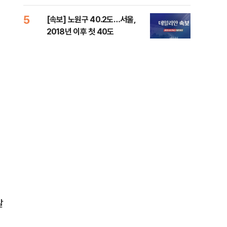
증거 수집" 지적
5
10
[속보] 노원구 40.2도…서울,
유용
2018년 이후 첫 40도
규탄
36
발