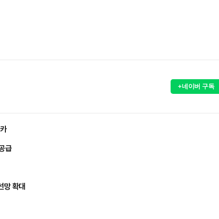
+네이버 구독
리카
 공급
선망 확대