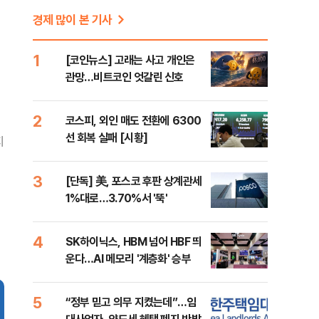
경제 많이 본 기사
1
[코인뉴스] 고래는 사고 개인은
관망…비트코인 엇갈린 신호
2
코스피, 외인 매도 전환에 6300
선 회복 실패 [시황]
지
3
[단독] 美, 포스코 후판 상계관세
1%대로…3.70%서 '뚝'
4
SK하이닉스, HBM 넘어 HBF 띄
운다…AI 메모리 '계층화' 승부
5
“정부 믿고 의무 지켰는데”…임