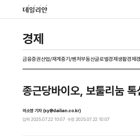
경제
금융
증권
산업/재계
중기/벤처
부동산
글로벌경제
생활경제
종근당바이오, 보툴리눔 톡신
이소영 기자 (sy@dailian.co.kr)
입력 2025.07.22 10:07 수정 2025.07.22 10:07