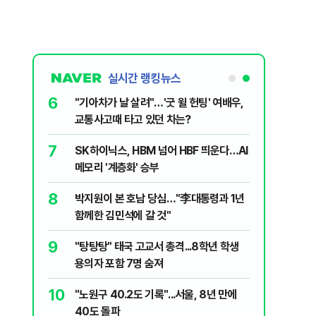
실시간 랭킹뉴스
1
6
송영길·김민석, '조희대 탄핵' 외치자…與
"기아차가
법사위원들 "즉시 대법관 제청하라"
교통사고때
2
7
하닉 프리마켓 하한가 논란에…NXT "12
SK하이닉
일부터 상·하한가 주문금지"
메모리 '
3
8
"편해서 매일 신었는데"...전문가가 경고한
박지원이 
'크록스'의 숨은 위험
함께한 김
4
9
[속보] 노원구 40.2도…서울, 2018년 이
"탕탕탕"
후 첫 40도
용의자 포
5
10
[단독 인터뷰] '윤민우와 징계 논의' 지목
"노원구 4
된 C교수 "윤리위원장, 외부와 논의 잘못
40도 돌