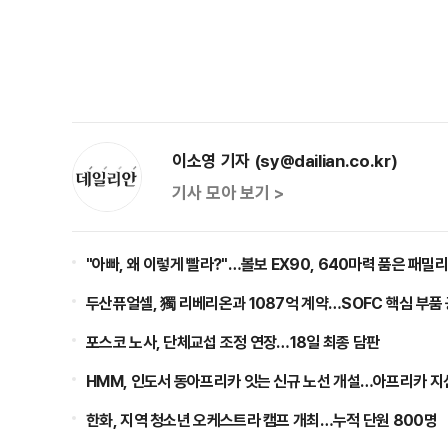
이소영 기자 (sy@dailian.co.kr)
기사 모아 보기 >
"아빠, 왜 이렇게 빨라?"…볼보 EX90, 640마력 품은 패밀
두산퓨얼셀, 獨 리베리온과 1087억 계약…SOFC 핵심 부품
포스코 노사, 단체교섭 조정 연장…18일 최종 담판
HMM, 인도서 동아프리카 잇는 신규 노선 개설…아프리카 지
한화, 지역 청소년 오케스트라 캠프 개최…누적 단원 800명