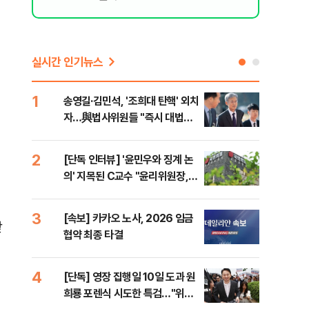
된 행위"
실시간 인기뉴스
1
6
송영길·김민석, '조희대 탄핵' 외치
SK
자…與법사위원들 "즉시 대법관
운다
제청하라"
2
7
[단독 인터뷰] '윤민우와 징계 논
이성
의' 지목된 C교수 "윤리위원장,
심"
외부와 논의 잘못된 행위"
거 
3
8
[속보] 카카오 노사, 2026 임금
코스
받
협약 최종 타결
선 
4
9
[단독] 영장 집행일 10일 도과 원
[코
희룡 포렌식 시도한 특검…"위법
관망