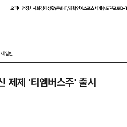
오피니언
정치
사회
경제
생활/문화
IT/과학
연예
스포츠
세계
수도권
포토
D-
경제일반
 제제 '티엠버스주' 출시