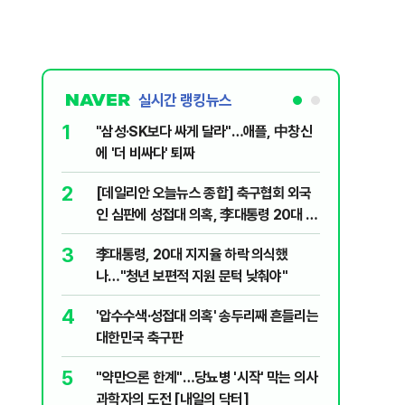
실시간 랭킹뉴스
1
6
"삼성·SK보다 싸게 달라"…애플, 中창신
오세훈 '
에 '더 비싸다' 퇴짜
된 '민주
2
7
[데일리안 오늘뉴스 종합] 축구협회 외국
지진에 
인 심판에 성접대 의혹, 李대통령 20대 지
日 여성..
지율 하락 의식했나, 삼전닉스 올인은 금
3
8
李대통령, 20대 지지율 하락 의식했
보완수사
물, SK하이닉스 프리마켓 시초가 논란 재
나…"청년 보편적 지원 문턱 낮춰야"
몫됐나
점화, 김민석 "과반 승리 가능성 99%" 등
4
9
'압수수색·성접대 의혹' 송두리째 흔들리는
레버리지 
대한민국 축구판
지수로 
5
10
"약만으론 한계"…당뇨병 '시작' 막는 의사
"솟구친 
과학자의 도전 [내일의 닥터]
유공장 화