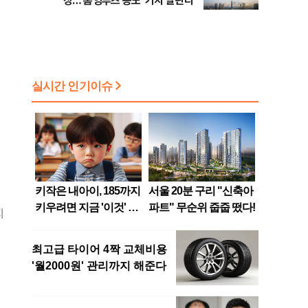
장…'홈잉루츠 송도' 가치 알린다
지