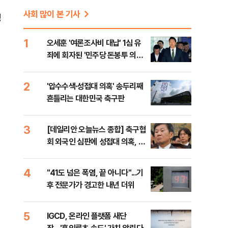
사회 많이 본 기사
정
1
오세훈 '여론조사비 대납' 1심 유
죄에 회자된 '민주당 돈봉투 의
혹'…왜?
2
'압수수색·성접대 의혹' 송두리째
흔들리는 대한민국 축구판
3
[데일리안 오늘뉴스 종합] 축구협
회 외국인 심판에 성접대 의혹, 李
대통령 20대 지지율 하락 의식했
나, 삼전닉스 올인은 금물, SK하
4
"41도 넘은 폭염, 끝 아니다"...기
이닉스 프리마켓 시초가 논란 재
후 전문가가 경고한 내년 더위
점화, 김민석 "과반 승리 가능성
99%" 등
5
IGCD, 온라인 플랫폼 새단