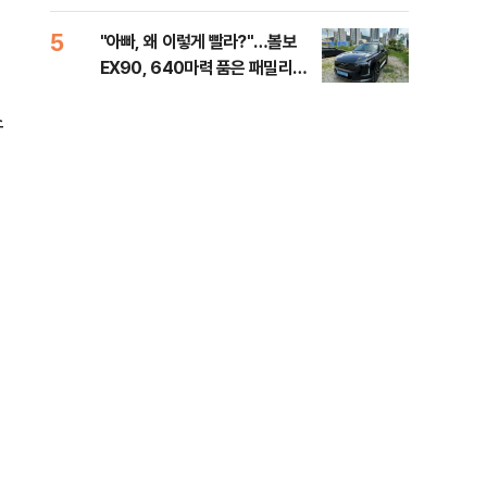
해야"
대통
나,
5
10
"아빠, 왜 이렇게 빨라?"…볼보
'경
이닉
EX90, 640마력 품은 패밀리카
조준
점화
[시승기]
금폭
99
소
러
이