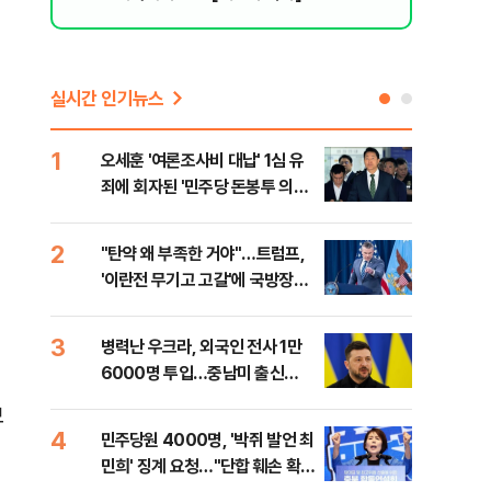
실시간 인기뉴스
1
6
오세훈 '여론조사비 대납' 1심 유
日 
죄에 회자된 '민주당 돈봉투 의
했지
혹'…왜?
2
7
"탄약 왜 부족한 거야"…트럼프,
"삼
'이란전 무기고 고갈'에 국방장관
中창
질책
3
8
병력난 우크라, 외국인 전사 1만
보완
6000명 투입…중남미 출신
은 
40%
보
4
9
민주당원 4000명, '박쥐 발언 최
[데
민희' 징계 요청…"단합 훼손 확인
회 