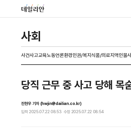
사회
사건사고
교육
노동
언론
환경
인권/복지
식품/의료
지역
인물
당직 근무 중 사고 당해 목
진현우 기자 (hwjin@dailian.co.kr)
입력 2025.07.22 08:53 수정 2025.07.22 08:54