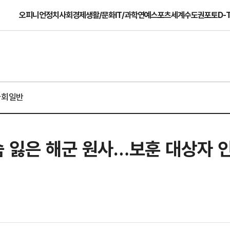
오피니언
정치
사회
경제
생활/문화
IT/과학
연예
스포츠
세계
수도권
포토
D-
사회일반
숨 잃은 해군 원사…보훈 대상자 