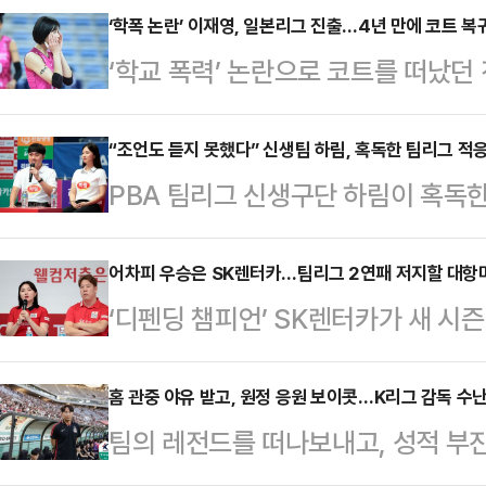
‘학폭 논란’ 이재영, 일본리그 진출…4년 만에 코트 복
‘학교 폭력’ 논란으로 코트를 떠났던 
트로 복귀한다.일본 여자 배구 SV리
회관계망서비스(SNS)를 통해 이재
“조언도 듣지 못했다” 신생팀 하림, 혹독한 팀리그 적
PBA 팀리그 신생구단 하림이 혹독한
이재영에 대해 “뛰어난 공격력과 세
부터 9일간 경기도 고양시 ‘고양 킨
웃사이드 히터”라고 소개했다.한 때
PBA 팀리그 2025-2026’ 1라
어차피 우승은 SK렌터카…팀리그 2연패 저지할 대항
은 2014-15시즌 전체 1순위로 흥
‘디펜딩 챔피언’ SK렌터카가 새 시
터 PBA 팀리그는 하림이 신규 구단을
수상했다.2018-19시즌 팀의 통합우
후보로 평가 받았다.PBA는 21일 ‘
시즌 만에 10개 구단 체제를 갖추게
…
축은행 PBA 팀리그 2025-26’ 
홈 관중 야유 받고, 원정 응원 보이콧…K리그 감독 수
라 다가오는 새 시즌부터 프로무대에
팀의 레전드를 떠나보내고, 성적 부
승을 차지한 SK렌터카는 PBA 구단
(21)을 비롯해 ‘당구신동’ 김영원(18)
든 비난을 홀로 감수해야 하는 감독의