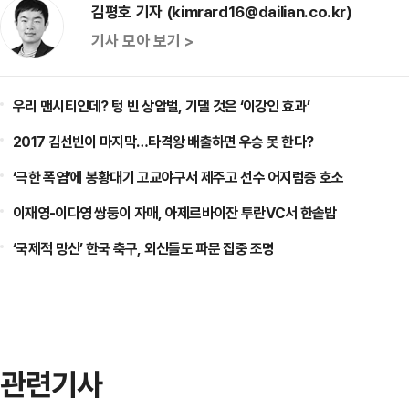
김평호 기자 (kimrard16@dailian.co.kr)
기사 모아 보기 >
우리 맨시티인데? 텅 빈 상암벌, 기댈 것은 ‘이강인 효과’
2017 김선빈이 마지막…타격왕 배출하면 우승 못 한다?
‘극한 폭염’에 봉황대기 고교야구서 제주고 선수 어지럼증 호소
이재영-이다영 쌍둥이 자매, 아제르바이잔 투란VC서 한솥밥
‘국제적 망신’ 한국 축구, 외신들도 파문 집중 조명
관련기사