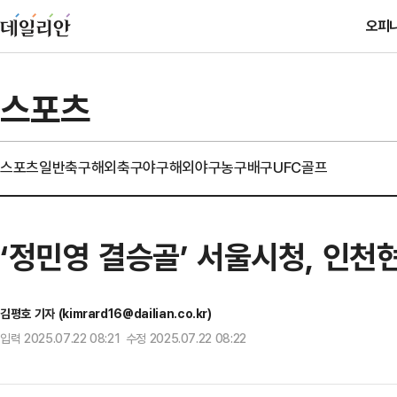
오피
스포츠
스포츠일반
축구
해외축구
야구
해외야구
농구
배구
UFC
골프
‘정민영 결승골’ 서울시청, 인천
김평호 기자 (kimrard16@dailian.co.kr)
입력 2025.07.22 08:21 수정 2025.07.22 08:22