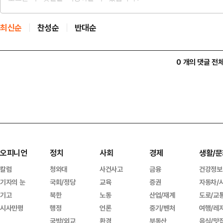
최신순
찬성순
반대순
0 개의 댓글 전
오피니언
정치
사회
경제
생활/문
칼럼
청와대
사건사고
금융
건강정보
기자의 눈
국회/정당
교육
증권
자동차/
기고
북한
노동
산업/재계
도로/교
시사만평
행정
언론
중기/벤처
여행/레
국방/외교
환경
부동산
음식/맛