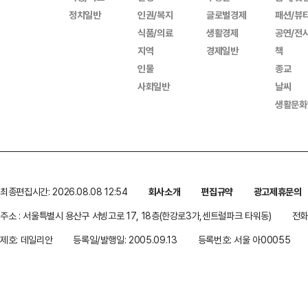
정치일반
인권/복지
글로벌경제
패션/뷰
식품/의료
생활경제
공연/전
지역
경제일반
책
인물
종교
사회일반
날씨
생활문화
최종편집시간: 2026.08.08 12:54
회사소개
편집규약
광고제휴문의
주소 : 서울특별시 용산구 서빙고로 17, 18층(한강로3가,센트럴파크 타워동)
전화 
제호: 데일리안
등록일/발행일: 2005.09.13
등록번호: 서울 아00055