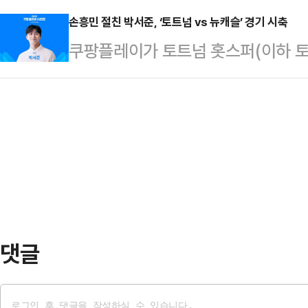
표를 받았다.SK렌터카 강동궁 주장
서울월드컵경기장에서 열린 하나은행 K
손흥민 절친 박서준, ‘토트넘 vs 뉴캐슬’ 경기 시축
다니엘 산체스(윌컴저축은행), 김준태
쿠팡플레이가 토트넘 홋스퍼(이하 토
산 HD의 맞대결에서는 좀처럼 보기
개 구단이 SK렌터카를 강력한 우승
슬)가 맞붙는 ‘2025 쿠팡플레이 
기동 감독에게 야유를 보냈고, 울산 
“지…
했다. 박서준은 토트넘 주장 손흥민
을 표출했다.우선 성적만 놓고 봤을 때
(일), 서울월드컵경기장에서 열리는 ‘
망스러웠다. 시즌 전 우승 후보로 평
예매가 단 15분, 일반 예매는 40분
울산은 …
뜨거운 관심을 다시 한 번 입증했다. 
니원)의 하프타임 스페셜 공연까지 
은 “축구…
댓글