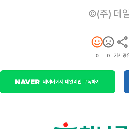
©(주) 데
기사 공
0
0
네이버에서 데일리안 구독하기