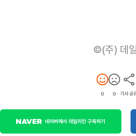
©(주) 데
기사 공
0
0
네이버에서 데일리안 구독하기