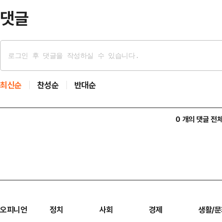
들을 번쩍 들…
댓글
최신순
찬성순
반대순
0 개의 댓글 전
오피니언
정치
사회
경제
생활/문