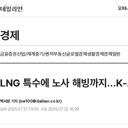
오피
경제
금융
증권
산업/재계
중기/벤처
부동산
글로벌경제
생활경제
경제일반
LNG 특수에 노사 해빙까지…K-조
백서원 기자 (sw100@dailian.co.kr)
입력 2025.07.21 13:05 수정 2025.07.22 16:29