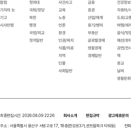
칼럼
청와대
사건사고
금융
건강정보
기자의 눈
국회/정당
교육
증권
자동차/
기고
북한
노동
산업/재계
도로/교
시사만평
행정
언론
중기/벤처
여행/레
국방/외교
환경
부동산
음식/맛
정치일반
인권/복지
글로벌경제
패션/뷰
식품/의료
생활경제
공연/전
지역
경제일반
책
인물
종교
사회일반
날씨
생활문화
최종편집시간: 2026.08.09 22:26
회사소개
편집규약
광고제휴문의
주소 : 서울특별시 용산구 서빙고로 17, 18층(한강로3가,센트럴파크 타워동)
전화 