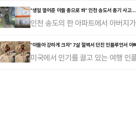
착을 두었다.혁신위원장 인선 말이다.
는 것이다. 이에 각종 의혹에 휩싸여 
태의 상의 차림은 과하…
쌍권 청산 요구-혁신위원장 사퇴-당
"생일 열어준 아들 총으로 쏴" 인천 송도서 총기 사고…
보자들의 낙마를 위한 당 차원의 공
인천 송도의 한 아파트에서 아버지가
적인 개혁 생각은 없으면서 겉으로만
대통령실 정무수석은 20일 용산 대
발생했다.21일 인천 연수경찰서에 
사람을 고른 필연적 결과였다.안철수
령은) 고민 결과 이…
시 한 아파트단지에서 "시아버지가 아
"아들아 강하게 크자" 7살 절벽서 던진 인플루언서 아
하지 않고, 돌발적인 권영세-권성동
미국에서 인기를 끌고 있는 여행 인
접수됐다. 사건 직후 현장에서 도주한
어떻게 했는지는 아무도 모른다. 이
며 7세 아들을 절벽에서 던지는 모습
0시20분께 서울 서초구 일대에서 경
면서 내려가 버렸다.…
시간) 영국 매체 미러에 따르면 유명 
11시9분쯤 병원으로 옮겨졌으나 끝
복하는 법을 가르치겠다"며 콜로라도
려졌다. 따로 살던 A씨가 본인의 생
린 후 떨어뜨리는 영상을 지난 13일
씨를 쏜 것…
절벽 위에 있는 가렛 지와 아들 칼리
돋아 주고있는 모습이지만 아들은 두