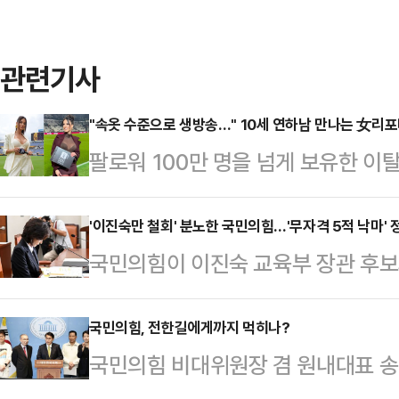
관련기사
"속옷 수준으로 생방송…" 10세 연하남 만나는 女리
팔로워 100만 명을 넘게 보유한 
나의 과한 노출 의상이 화제의 중심에
에 따르면 엘레오노라 인카르도나는 
'이진숙만 철회' 분노한 국민의힘…'무자격 5적 낙마' 
국민의힘이 이진숙 교육부 장관 후보
스타디움에서 열린 PSG와 바이에른
에 분노하고 있다. 미국과의 관세협
착용했다.공개된 사진에 따르면 인
와 수해복구를 위해 행정안전부 장관
국민의힘, 전한길에게까지 먹히나?
트와 브라톱 차림(사진 왼쪽)으로 중
국민의힘 비대위원장 겸 원내대표 송언
멈추지 않는 이재명 정부와 더불어민
셜미디어(SNS)에 공유돼 화제를 모