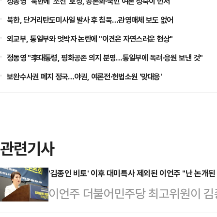
정동영 "북한에 '조선' 호칭, 공론화·국민 여론 성숙이 먼저"
북한, 단거리탄도미사일 발사 후 침묵…관영매체 보도 없어
외교부, 통일부와 엇박자 논란에 "이견은 자연스러운 현상"
정동영 "李대통령, 평화공존 의지 분명…통일부에 독려·응원 보낸 것"
보완수사권 폐지 정국…야권, 여론전·헌법소원 '맞대응'
관련기사
'김종인 비토' 이후 대미특사 제외된 이언주 "난 논개된 
이언주 더불어민주당 최고위원이 김
께 미국 특사단에 포함됐다가 '김 전