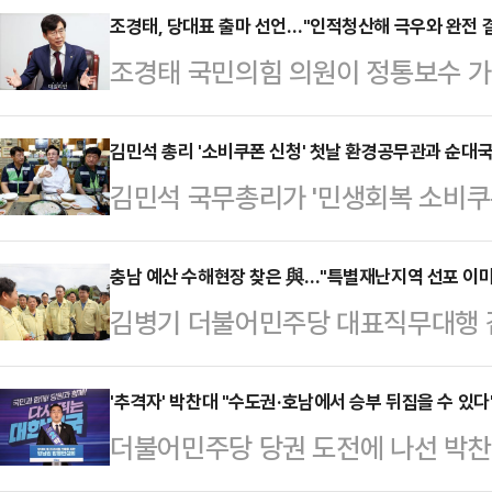
에서 빠진 데 대해 "경제계의 반대를
조경태, 당대표 출마 선언…"인적청산해 극우와 완전 
조경태 국민의힘 의원이 정통보수 가
이언주 최고위원은 21일 MBC라디오
속하며 당대표 도전을 선언했다. 특
윤석열 전 대통령에 대해) '별의 순간
행 당시 관저에 결집한 당내 의원들
김민석 총리 '소비쿠폰 신청' 첫날 환경공무관과 순대
주역이 아니냐는 등 당내에서 반대가 심
김민석 국무총리가 '민생회복 소비쿠폰
정으로 인적청산의 대상으로 삼겠다고
대한 막말 때문에 경제계에서도 (김 
환경공무관들과 국밥집에서 아침 식사
서 당대표 출마 선언 기자회견을 열
심…
시 30분 서울 노원구의 한 국밥집을
충남 예산 수해현장 찾은 與…"특별재난지역 선포 이미
과 완전히 결별하겠다"고 강조했다.그
김병기 더불어민주당 대표직무대행 겸
순대국밥 등으로 식사를 했다.김 총
다. 이번 전당대회는 과거를 반성하고
특별재난지역이 선포될 수 있도록 최
쿠폰 관련 A4 용지 프린트물이 붙어
기회"라며 "우리 …
직무대행은 21일 집중 호우로 인해 
'추격자' 박찬대 "수도권·호남에서 승부 뒤집을 수 있다
서실장과 심종섭 사회조정실장, 금한
더불어민주당 당권 도전에 나선 박찬
(정부에) 이미 (특별재난지역 선포를
석했다.김 총리는 식당 주인에게 "2
서 경쟁자 정청래 후보에게 패배한 