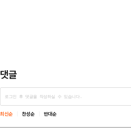
하우스 피해에 대해서도 응급복구 할 
회복 소비쿠폰…
히 승부를 뒤집을 수 있다"고 자신했
드리겠다"며 "응급복구 자원봉사를 
쇼'에 출연해 '충청·영남권 권리당원 
감사드린다"고 덧붙였다.문진석 민
가 37% 정도로 25%p 정도 뒤졌다
찾아 " 빠른 피해 복…
을 보여준 것 같다"면서도 "나는 항
이 밝혔다.정 후보의 충청·영남권 권
박…
댓글
최신순
찬성순
반대순