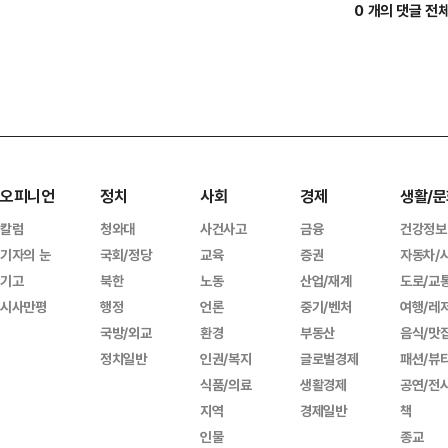
0 개의 댓글 전
오피니언
정치
사회
경제
생활/문
칼럼
청와대
사건사고
금융
건강정보
기자의 눈
국회/정당
교육
증권
자동차/
기고
북한
노동
산업/재계
도로/교
시사만평
행정
언론
중기/벤처
여행/레
국방/외교
환경
부동산
음식/맛
정치일반
인권/복지
글로벌경제
패션/뷰
식품/의료
생활경제
공연/전
지역
경제일반
책
인물
종교