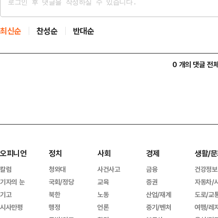
최신순
찬성순
반대순
0 개의 댓글 전
오피니언
정치
사회
경제
생활/문
칼럼
청와대
사건사고
금융
건강정보
기자의 눈
국회/정당
교육
증권
자동차/
기고
북한
노동
산업/재계
도로/교
시사만평
행정
언론
중기/벤처
여행/레