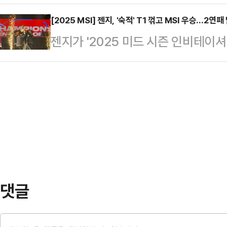
수(MVP)는 '쵸비' 정지훈이 차지했다
전에서 젠지와 5세트까지 가는 접전 
었다…
을 들어올리는데 핵심 역할을 했다.'
[2025 MSI] 젠지, '숙적' T1 꺾고 MSI 우승…2연패
자조 결승에서 이어진 리매치 경기답
젠지가 '2025 미드 시즌 인비테이셔
시간) 캐나다 밴쿠버 퍼시픽 콜리시엄
도 우승컵을 들어올리지 못했다.경기
다.젠지는 12일(현지시간) 캐나다 
트 스코어 3대 2로 승리했다. 특히 
"오…
MSI 결승전에서 T1을 3대 2로 승
약하며 승리의 주역으로 자리매김했다.
열한 접전 끝에 선취점을 올렸다. 젠
부담감과 압박감이 있었지만 경기하
심의 운영으로 주도권을 잡았다. 하지
싸움마다 결정적인 궁극기를 적중시키
전령과 바론, 드래곤을 차례로 챙기며
댓글