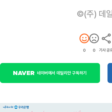
©(주) 데
기사 공
0
0
네이버에서 데일리안 구독하기