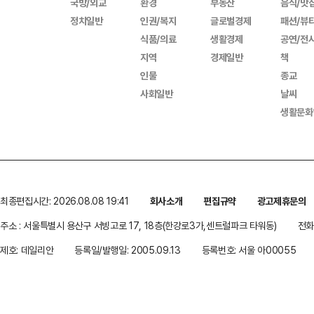
국방/외교
환경
부동산
음식/맛
정치일반
인권/복지
글로벌경제
패션/뷰
식품/의료
생활경제
공연/전
지역
경제일반
책
인물
종교
사회일반
날씨
생활문화
최종편집시간: 2026.08.08 19:41
회사소개
편집규약
광고제휴문의
주소 : 서울특별시 용산구 서빙고로 17, 18층(한강로3가,센트럴파크 타워동)
전화 
제호: 데일리안
등록일/발행일: 2005.09.13
등록번호: 서울 아00055