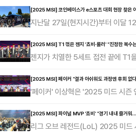
[2025 MSI] 코인베이스가 e스포츠 대회 현장 찾은
지난달 27일(현지시간)부터 이달 12일
브 레전드(LoL)'의 글로벌 e스포츠
(MSI)' 현장에서는 e스포츠와는 
[2025 MSI] T1 꺾은 젠지 '쵸비·룰러' "진정한 복
젠지가 치열한 5세트 접전 끝에 T1을
객들의 눈길을 끌었다. 미국 가상자산 
(MSI)' 우승을 차지했다. 선수들
번 시즌 내내 현장에 부스를 설치하고 팬 참여형 이벤트를 
실임을 강조했다. 더불어 다가오는 E
[2025 MSI] 페이커 "결과 아쉬워도 과정엔 후회 없
상자산 거래소와 e스포츠의 결합을 
'페이커' 이상혁은 '2025 미드 시
언십(롤드컵)에 대한 각오도 함께 밝
타깃으로 하는 새로운 마케팅 모델을 
아쉬움을 나타내면서도 과정에는 후회
쿠버 퍼시픽 콜리시엄에서 열린 2025
…
이어지는 EWC(e스포츠 월드컵)에 
[2025 MSI] 파이널 MVP '쵸비' "경기 내내 즐거
에 3대 2로 승리하며 우승컵을 들어
리그 오브 레전드(LoL) 2025 미
(이하 현지시간) 캐나다 밴쿠버 퍼시픽
는 결정적인 5세트에서 파이크와 니