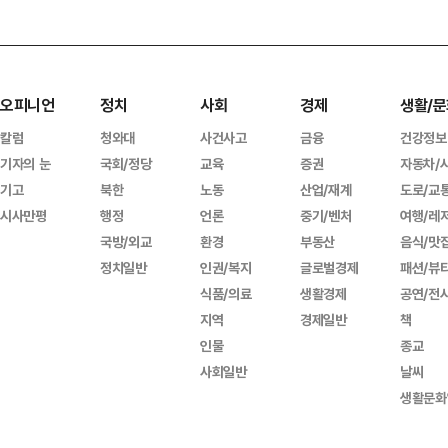
오피니언
정치
사회
경제
생활/문
칼럼
청와대
사건사고
금융
건강정보
기자의 눈
국회/정당
교육
증권
자동차/
기고
북한
노동
산업/재계
도로/교
시사만평
행정
언론
중기/벤처
여행/레
국방/외교
환경
부동산
음식/맛
정치일반
인권/복지
글로벌경제
패션/뷰
식품/의료
생활경제
공연/전
지역
경제일반
책
인물
종교
사회일반
날씨
생활문화