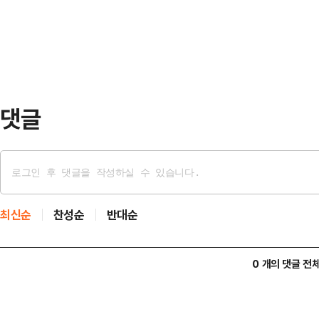
기 김건희 여사 특검팀은 건진법사 
영장 집행의 형식은 갖추되 수사…
교 전·현직 간부들을 출국금지 시켰
교된 윤모 전 세계본부장 등이 포함
2022년 김 여사에게 통…
댓글
최신순
찬성순
반대순
0 개의 댓글 전