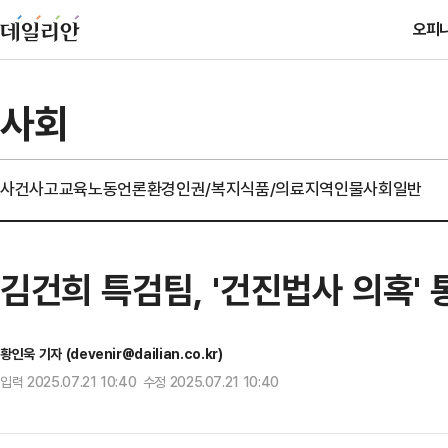
오피
사회
사건사고
교육
노동
언론
환경
인권/복지
식품/의료
지역
인물
사회일반
김건희 특검팀, '건진법사 의혹'
황인욱 기자 (devenir@dailian.co.kr)
입력 2025.07.21 10:40 수정 2025.07.21 10:40