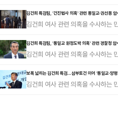
혹'과 관련해 가평과 서울에 있는 
팀이 작성한 압수수색영장에 한학자
관계자 주거지 10여 곳에 대한 압수
김건희 특검팀, '건진법사 의혹' 관련 통일교·권선동 
장이 특정범죄 가중처벌 등에 관한 법
김건희 여사 관련 의혹을 수사하는 
통령 핵심관계자)으로 불리는 권성동
자로 적시됐다.이씨는 통일교의 행정
혹'과 관련해 가평과 서울에 있는 
한 압수수색도 이뤄졌다.18일 법조
인물이다. 아울러 건진…
관계자를 대상으로 압수수색에 나섰다
김건희 특검팀, '통일교 원정도박 의혹' 관련 경찰청 
종로구 KT광화문빌딩 웨스트에서 정
김건희 여사 관련 의혹을 수사하는
한 권성동 국민의힘 의원에 대한 강
관련해 통일교 사무실과 관계자·주거지
하고 있다.8일 법조계에 따르면 민중
면 김건희 특검팀은 이날 오전 가평 
하고 있다"며 "압수수색 …
대한 압수영장을 집행하고 있는 것은
보폭 넓히는 김건희 특검…삼부토건 이어 '통일교·양평
구에 위치한 서울 본부에 검사와 수사
김건희 여사 관련 의혹을 수사하는
자료를 제출받는 차원"이라고 언론에
확보하고 있다.이번 압수수색 대상에
서울~양평고속도로 의혹 관련자와 
정도박 의혹과 관련된 것으로 전해졌
궁'과 김 여사를 향한…
직 간부들을 출국금지 시켰다. 여러
평화통일가정연합) 간부들을 대상으
예고하는 등 수사에 보폭을 넓히고 
장이 '건진법사' 전성배씨 등의 도움