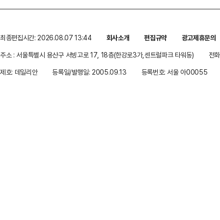
최종편집시간: 2026.08.07 13:44
회사소개
편집규약
광고제휴문의
주소 : 서울특별시 용산구 서빙고로 17, 18층(한강로3가,센트럴파크 타워동)
전화 
제호: 데일리안
등록일/발행일: 2005.09.13
등록번호: 서울 아00055