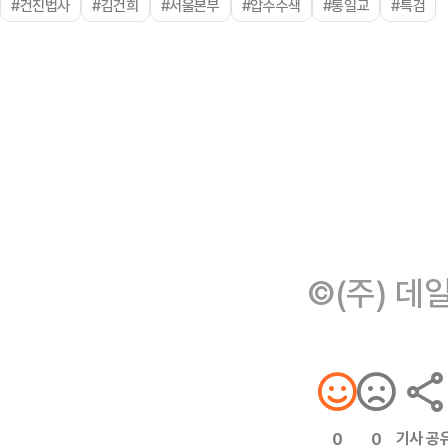
#건진법사
#김건희
#서울본부
#압수수색
#통일교
#특검
©(주) 데
기사 공
0
0