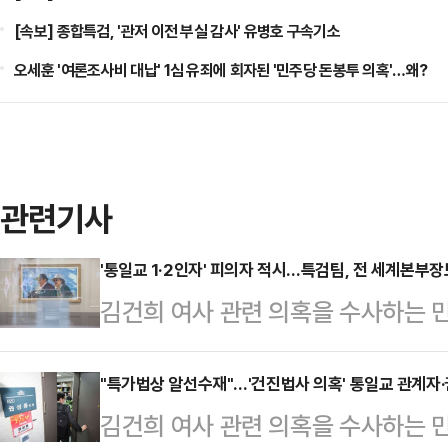
[속보] 종합특검, '관저 이전 부실 감사' 유병호 구속기소
오세훈 '여론조사비 대납' 1심 유죄에 회자된 '민주당 돈봉투 의혹'…왜?
관련기사
'통일교 1·2인자' 피의자 적시…특검팀, 전 세계본부장
김건희 여사 관련 의혹을 수사하는 
한 영장에 통일교(현 세계평화통일가
특검팀은 '건진법사'를 통해 김 여사
"특가법상 알선수재"…'건진법사 의혹' 통일교 관계자·
김건희 여사 관련 의혹을 수사하는 
전 통일교 세계본부장을 주말에 소환