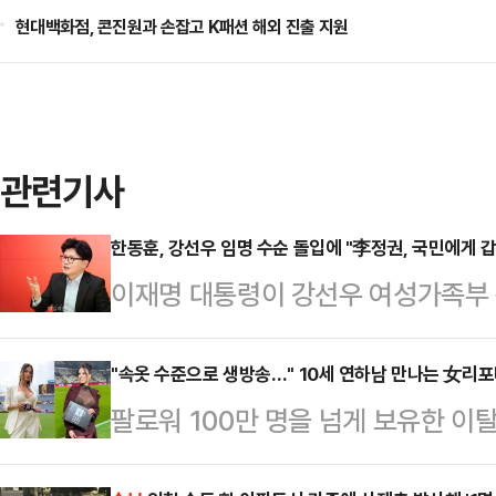
현대백화점, 콘진원과 손잡고 K패션 해외 진출 지원
관련기사
한동훈, 강선우 임명 수순 돌입에 "李정권, 국민에게 갑
이재명 대통령이 강선우 여성가족부 
것으로 전망되는 가운데, 한동훈 국민
두에게 갑질하는 게 될 것"이라고 우
"속옷 수준으로 생방송…" 10세 연하남 만나는 女리
팔로워 100만 명을 넘게 보유한 
스북에 "요즘 많은 시민들과 만나 말
나의 과한 노출 의상이 화제의 중심에
외교 정책에 대한 걱정, 국민의힘의 