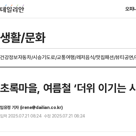
오피
생활/문화
건강정보
자동차/시승기
도로/교통
여행/레저
음식/맛집
패션/뷰티
공연
초록마을, 여름철 ‘더위 이기는 
임유정 기자 (irene@dailian.co.kr)
입력 2025.07.21 08:24 수정 2025.07.21 08:24