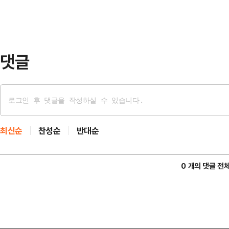
다. 하지만 상황이 달라진 것.틱톡 
녹지 않게 해주는 건 오직 양산뿐"이
"이제는 햇볕도 비…
댓글
최신순
찬성순
반대순
0 개의 댓글 전