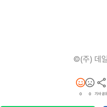
©(주) 데
기사 공
0
0