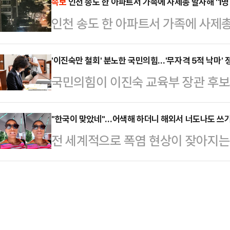
에 따르면 엘레오노라 인카르도나는 
속보
인천 송도 한 아파트서 가족에 사제총 발사해 '1명
지만, 가장 많이 말씀하시는 것은 강
인천 송도 한 아파트서 가족에 사제총 
스타디움에서 열린 PSG와 바이에른
대한 분노였다"고 강조했다.앞서 이
착용했다.공개된 사진에 따르면 인
자의 지명…
'이진숙만 철회' 분노한 국민의힘…'무자격 5적 낙마' 
트와 브라톱 차림(사진 왼쪽)으로 중
국민의힘이 이진숙 교육부 장관 후보
셜미디어(SNS)에 공유돼 화제를 모
에 분노하고 있다. 미국과의 관세협
태의 상의 차림은 과하…
와 수해복구를 위해 행정안전부 장관
"한국이 맞았네"…어색해 하더니 해외서 너도나도 쓰
전 세계적으로 폭염 현상이 잦아지는
멈추지 않는 이재명 정부와 더불어민
물로 여겨졌던 양산이 서구권에서도 
는 것이다. 이에 각종 의혹에 휩싸여 
스트에 따르면 최근 기록적인 폭염이
보자들의 낙마를 위한 당 차원의 공
의 수요가 눈에 띄게 증가 했다.양산은
대통령실 정무수석은 20일 용산 대
는 오래전부터 사용돼 왔으나 미국과
령은) 고민 결과 이…