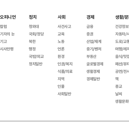
오피니언
정치
사회
경제
생활/문
칼럼
청와대
사건사고
금융
건강정보
기자의 눈
국회/정당
교육
증권
자동차/
기고
북한
노동
산업/재계
도로/교
시사만평
행정
언론
중기/벤처
여행/레
국방/외교
환경
부동산
음식/맛
정치일반
인권/복지
글로벌경제
패션/뷰
식품/의료
생활경제
공연/전
지역
경제일반
책
인물
종교
사회일반
날씨
생활문화