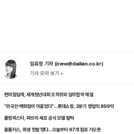
임유정 기자 (irene@dailian.co.kr)
기사 모아 보기 >
편의점업계, 세계청년대회 조직위와 업무협약 체결
"외국인·백화점이 이끌었다"…롯데쇼핑, 2분기 영업익 899억
롤링파스타, 파브리 셰프 공식 모델 발탁
홈플러스, 회생 첫발 뗐다…오늘부터 67개 점포 가오픈