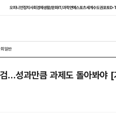
오피니언
정치
사회
경제
생활/문화
IT/과학
연예
스포츠
세계
수도권
포토
D-
사회일반
특검…성과만큼 과제도 돌아봐야 [