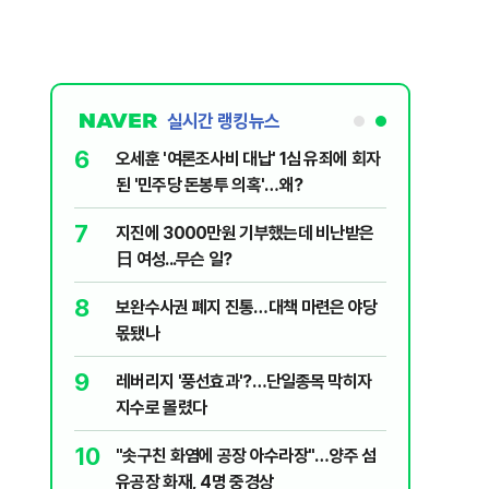
실시간 랭킹뉴스
1
6
"삼성·SK보다 싸게 달라"…애플, 中창신
오세훈 '
에 '더 비싸다' 퇴짜
된 '민주
2
7
[데일리안 오늘뉴스 종합] 축구협회 외국
지진에 
인 심판에 성접대 의혹, 李대통령 20대 지
日 여성..
지율 하락 의식했나, 삼전닉스 올인은 금
3
8
李대통령, 20대 지지율 하락 의식했
보완수사
물, SK하이닉스 프리마켓 시초가 논란 재
나…"청년 보편적 지원 문턱 낮춰야"
몫됐나
점화, 김민석 "과반 승리 가능성 99%" 등
4
9
'압수수색·성접대 의혹' 송두리째 흔들리는
레버리지 
대한민국 축구판
지수로 
5
10
"약만으론 한계"…당뇨병 '시작' 막는 의사
"솟구친 
과학자의 도전 [내일의 닥터]
유공장 화