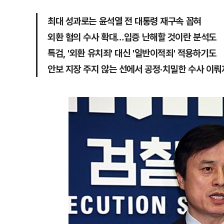
최대 성과로는 윤석열 전 대통령 재구속 꼽혀
외환 혐의 수사 확대…입증 난해할 것이란 분석도
특검, '외환 유치죄' 대신 '일반이적죄' 적용하기도
안보 지장 주지 않는 선에서 공정·치밀한 수사 이