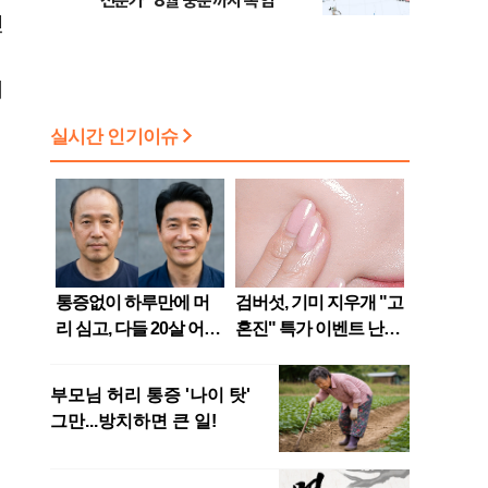
전문가 "8월 중순까지 폭염"
진
서