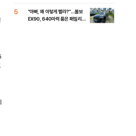
해야"
40
5
10
"아빠, 왜 이렇게 빨라?"…볼보
"삼
EX90, 640마력 품은 패밀리카
中창
열
[시승기]
5
포
지