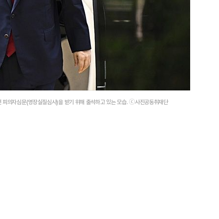
전 피의자심문(영장실질심사)을 받기 위해 출석하고 있는 모습. ⓒ사진공동취재단