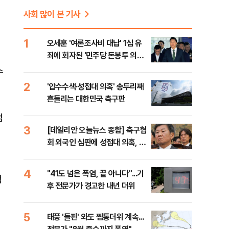
사회 많이 본 기사
1
오세훈 '여론조사비 대납' 1심 유
죄에 회자된 '민주당 돈봉투 의
혹'…왜?
수
2
'압수수색·성접대 의혹' 송두리째
흔들리는 대한민국 축구판
검
3
[데일리안 오늘뉴스 종합] 축구협
회 외국인 심판에 성접대 의혹, 李
대통령 20대 지지율 하락 의식했
나, 삼전닉스 올인은 금물, SK하
4
"41도 넘은 폭염, 끝 아니다"...기
적
이닉스 프리마켓 시초가 논란 재
후 전문가가 경고한 내년 더위
점화, 김민석 "과반 승리 가능성
99%" 등
5
태풍 '돌핀' 와도 찜통더위 계속...