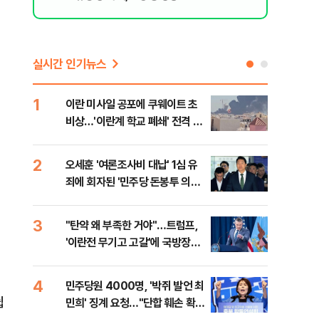
실시간 인기뉴스
1
6
이란 미사일 공포에 쿠웨이트 초
日 
비상…'이란계 학교 폐쇄' 전격 명
했지
령
2
7
오세훈 '여론조사비 대납' 1심 유
보완
죄에 회자된 '민주당 돈봉투 의
은 
혹'…왜?
3
8
"탄약 왜 부족한 거야"…트럼프,
'경
'이란전 무기고 고갈'에 국방장관
조준
질책
금폭
4
9
민주당원 4000명, '박쥐 발언 최
병력
쉽
민희' 징계 요청…"단합 훼손 확인
60