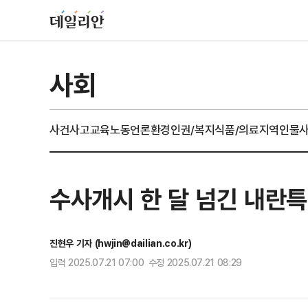
사회
사건사고
교육
노동
언론
환경
인권/복지
식품/의료
지역
인물
수사개시 한 달 넘긴 내란
진현우 기자 (hwjin@dailian.co.kr)
입력 2025.07.21 07:00 수정 2025.07.21 08:29