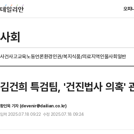
오피
사회
사건사고
교육
노동
언론
환경
인권/복지
식품/의료
지역
인물
사회일반
김건희 특검팀, '건진법사 의혹'
황인욱 기자 (devenir@dailian.co.kr)
입력 2025.07.18 09:22 수정 2025.07.18 09:24