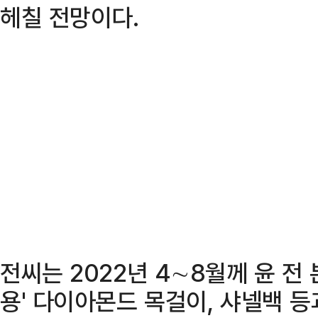
헤칠 전망이다.
전씨는 2022년 4∼8월께 윤 전
용' 다이아몬드 목걸이, 샤넬백 등