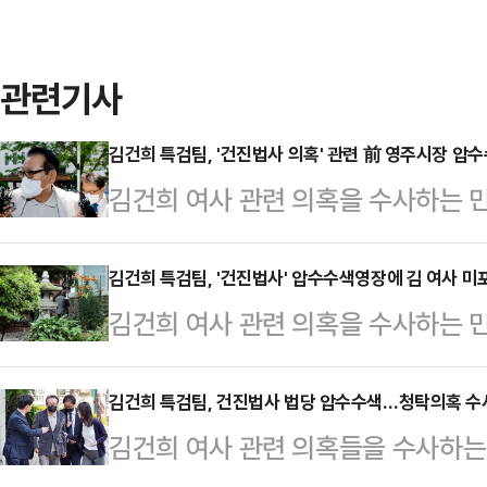
관련기사
김건희 특검팀, '건진법사 의혹' 관련 前 영주시장 압
김건희 여사 관련 의혹을 수사하는 
의혹'과 관련해 박남서 전 영주시장도
조계에 따르면 특검팀은 지난 15일 
김건희 특검팀, '건진법사' 압수수색영장에 김 여사 미
김건희 여사 관련 의혹을 수사하는 
해 휴대전화 1대를 확보했다. 특검
혹' 수사와 관련해 '건진법사' 전성
차를 밟을 예정이다.박 전 시장은 건
색영장에 김 여사는 피의자로 적시하
김건희 특검팀, 건진법사 법당 압수수색…청탁의혹 수
거를 앞두고 사업가 김모씨로부터 
김건희 여사 관련 의혹들을 수사하는
등에 따르면 김건희 특검팀은 이날 오
중 한 명이다.김씨는 2022년 3∼