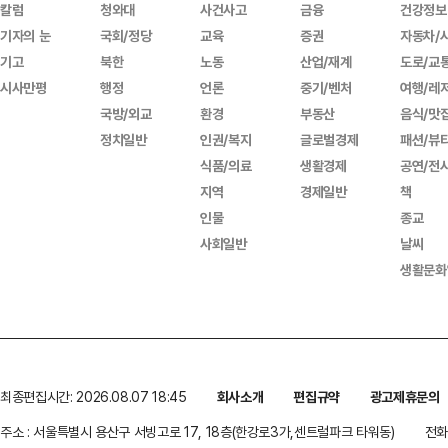
칼럼
청와대
사건사고
금융
건강정보
기자의 눈
국회/정당
교육
증권
자동차/
기고
북한
노동
산업/재계
도로/교
시사만평
행정
언론
중기/벤처
여행/레
국방/외교
환경
부동산
음식/맛
정치일반
인권/복지
글로벌경제
패션/뷰
식품/의료
생활경제
공연/전
지역
경제일반
책
인물
종교
사회일반
날씨
생활문화
최종편집시간: 2026.08.07 18:45
회사소개
편집규약
광고제휴문의
주소 : 서울특별시 용산구 서빙고로 17, 18층(한강로3가,센트럴파크 타워동)
전화 