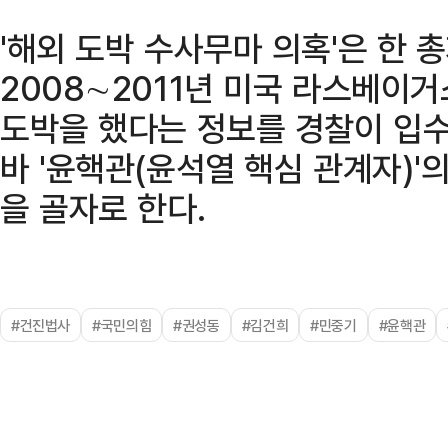
'해외 도박 수사무마 의혹'은 한 
2008∼2011년 미국 라스베이
도박을 했다는 정보를 경찰이 입
바 '윤핵관(윤석열 핵심 관계자)
을 골자로 한다.
#건진법사
#국민의힘
#권성동
#김건희
#민중기
#윤핵관