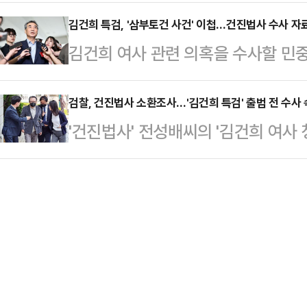
혹'과 관련해 건집법사 법당 압수수색
씨의 사무실을 찾아 김씨가 보관하던 
던 박현국 봉화군…
건희 특검팀은 이날 오전 서울 역삼
김건희 특검, '삼부토건 사건' 이첩…건진법사 수사 자
남의 휴대전화 2대를 확보했다.압수수
김건희 여사 관련 의혹을 수사할 민
여러 곳에 검사와 수사관을 보내 문서
시 공천과 관련한 전씨의 알선수재 혐
건을 서울남부지방검찰청으로 넘겨 받
다.전씨는 2022년 4∼8월께 통일교
는 피의자로 적시되…
수사 자료도 조만간 확보할 것으로 
검찰, 건진법사 소환조사…'김건희 특검' 출범 전 수사
드 목걸이, 샤넬백 등과 교단 현안 
'건진법사' 전성배씨의 '김건희 여사
이날 "특검법상 수사대상인 삼부토건
다는 의혹을 받는다.사건이 특검팀에
시 소환했다.12일 법조계에 따르면
첩받았다"고 언론에 공지했다.특검팀
물건을 받은 …
범죄합동수사부(박건욱 부장검사)에 
이사 등 10여명이 2023년 5∼6
를 소환한 것은 대선 이후 이번이 최
것처럼 투자자들을 속여 주가를 띄운 
출범이 가시화한 상황에서 검찰이 수
당이득을 취득한 과정과 …
전씨가 지난 2022년 김 여사 명의
받아들여지지 않은 데 대한 불만을 