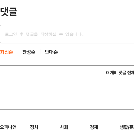
다.전씨는 김…
댓글
최신순
찬성순
반대순
0 개의 댓글 전
오피니언
정치
사회
경제
생활/문