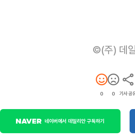
©(주) 데
기사 공
0
0
네이버에서 데일리안 구독하기