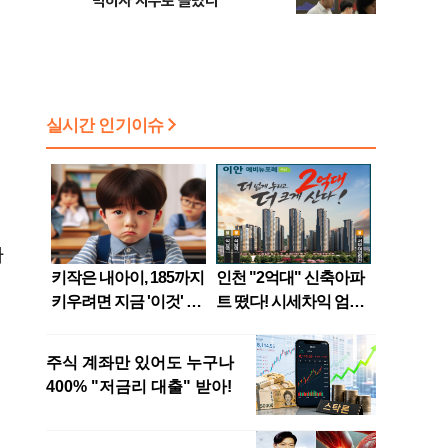
막히자 지수로 몰렸다
입
나