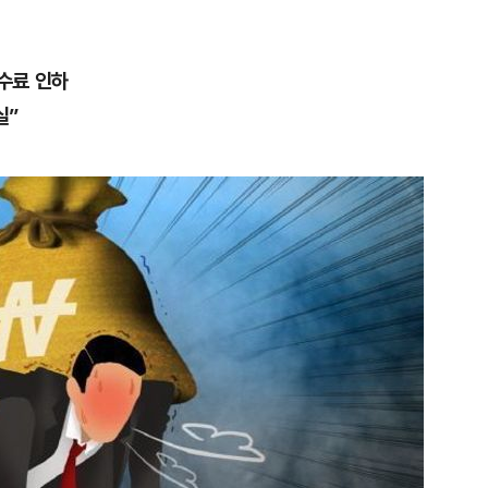
수료 인하
실”