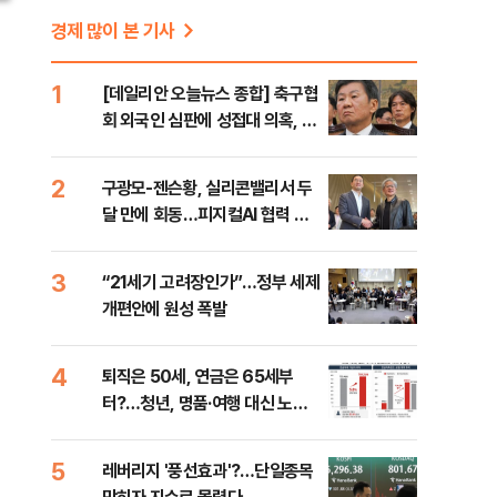
경제 많이 본 기사
1
[데일리안 오늘뉴스 종합] 축구협
회 외국인 심판에 성접대 의혹, 李
대통령 20대 지지율 하락 의식했
나, 삼전닉스 올인은 금물, SK하
2
구광모-젠슨황, 실리콘밸리서 두
이닉스 프리마켓 시초가 논란 재
달 만에 회동…피지컬AI 협력 논
점화, 김민석 "과반 승리 가능성
의
99%" 등
3
“21세기 고려장인가”…정부 세제
개편안에 원성 폭발
4
퇴직은 50세, 연금은 65세부
터?…청년, 명품·여행 대신 노후
준비 [Now 2.30]
5
레버리지 '풍선효과'?…단일종목