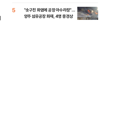
행적 추적 중
록 
99%" 등
5
10
"솟구친 화염에 공장 아수라장"…
李대
양주 섬유공장 화재, 4명 중경상
식했
이
낮춰