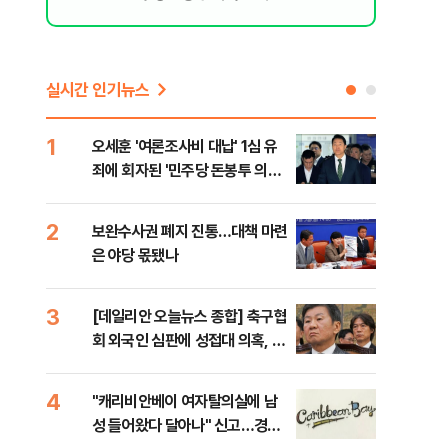
실시간 인기뉴스
1
6
오세훈 '여론조사비 대납' 1심 유
美,
죄에 회자된 '민주당 돈봉투 의
협에
혹'…왜?
2
7
보완수사권 폐지 진통…대책 마련
외국
은 야당 몫됐나
컵 
민낯
3
8
[데일리안 오늘뉴스 종합] 축구협
'경
회 외국인 심판에 성접대 의혹, 李
조준
대통령 20대 지지율 하락 의식했
금폭
나, 삼전닉스 올인은 금물, SK하
4
9
"캐리비안베이 여자탈의실에 남
국민
이닉스 프리마켓 시초가 논란 재
성 들어왔다 달아나" 신고…경찰,
장관
점화, 김민석 "과반 승리 가능성