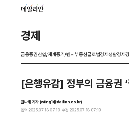
경제
금융
증권
산업/재계
중기/벤처
부동산
글로벌경제
생활경제
[은행유감] 정부의 금융권 
원나래 기자 (wiing1@dailian.co.kr)
입력 2025.07.18 07:19 수정 2025.07.18 07:19