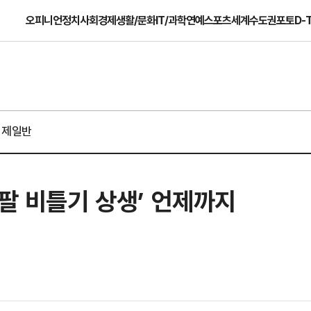
오피니언
정치
사회
경제
생활/문화
IT/과학
연예
스포츠
세계
수도권
포토
D-
경제일반
‘팔 비틀기 상생’ 언제까지