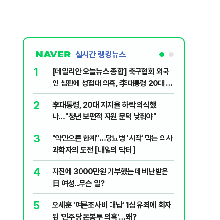
실시간 랭킹뉴스
1
6
[데일리안 오늘뉴스 종합] 축구협회 외국
보완수사
인 심판에 성접대 의혹, 李대통령 20대 지
몫됐나
지율 하락 의식했나, 삼전닉스 올인은 금
2
7
李대통령, 20대 지지율 하락 의식했
레버리지 
물, SK하이닉스 프리마켓 시초가 논란 재
나…"청년 보편적 지원 문턱 낮춰야"
지수로 
점화, 김민석 "과반 승리 가능성 99%" 등
3
8
"약만으론 한계"…당뇨병 '시작' 막는 의사
삼성전자
과학자의 도전 [내일의 닥터]
년간 HB
4
9
지진에 3000만원 기부했는데 비난받은
"솟구친 
日 여성...무슨 일?
유공장 화
5
10
오세훈 '여론조사비 대납' 1심 유죄에 회자
온열질환 
된 '민주당 돈봉투 의혹'…왜?
집에서 더