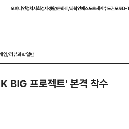
오피니언
정치
사회
경제
생활/문화
IT/과학
연예
스포츠
세계
수도권
포토
D-
게임/리뷰
과학일반
-K BIG 프로젝트' 본격 착수