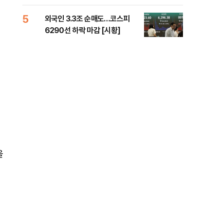
책 
5
10
외국인 3.3조 순매도…코스피
달 
6290선 하락 마감 [시황]
후 
을
기