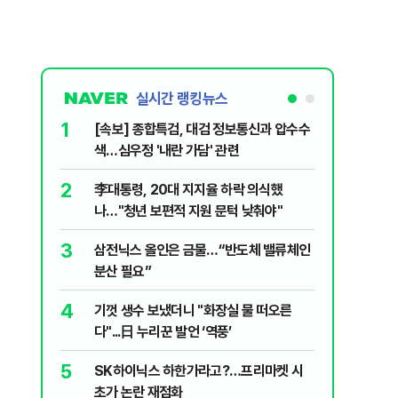
실시간 랭킹뉴스
1
6
[속보] 종합특검, 대검 정보통신과 압수수
삼전닉스
색…심우정 '내란 가담' 관련
금 1조원
2
7
李대통령, 20대 지지율 하락 의식했
지진에 
나…"청년 보편적 지원 문턱 낮춰야"
日 여성..
3
8
삼전닉스 올인은 금물…“반도체 밸류체인
“21세
분산 필요”
에 원성 
4
9
기껏 생수 보냈더니 "화장실 물 떠오른
"일국의
다"...日 누리꾼 발언 ‘역풍’
민의힘, 
5
10
SK하이닉스 하한가라고?…프리마켓 시
尹, 재선
초가 논란 재점화
다"…옥중