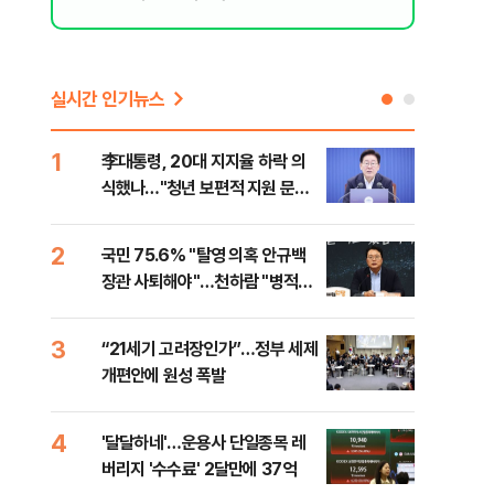
실시간 인기뉴스
1
6
李대통령, 20대 지지율 하락 의
오세
식했나…"청년 보편적 지원 문턱
납 
낮춰야"
2
7
국민 75.6% "탈영 의혹 안규백
[코
장관 사퇴해야"…천하람 "병적기
인 
록 즉각 공개하라"
3
8
“21세기 고려장인가”…정부 세제
SK
개편안에 원성 폭발
마켓
4
9
'달달하네'…운용사 단일종목 레
재난
버리지 '수수료' 2달만에 37억
속 