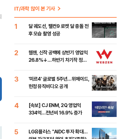
IT/과학 많이 본 기사
지
1
달 궤도선, 팰컨9 로켓 달 충돌 전
후 모습 촬영 성공
2
웹젠, 신작 공백에 상반기 영업익
26.8%↓…하반기 차기작 정보
공개
3
'미르4' 글로벌 5주년…위메이드,
헌정 뮤직비디오 공개
4
[속보] CJ ENM, 2Q 영업익
334억…전년비 16.9% 증가
5
LG유플러스 "AIDC 투자 확대…