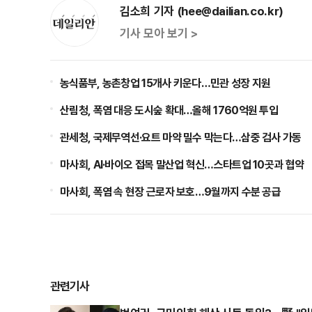
김소희 기자 (hee@dailian.co.kr)
기사 모아 보기 >
농식품부, 농촌창업 15개사 키운다…민관 성장 지원
산림청, 폭염 대응 도시숲 확대…올해 1760억원 투입
관세청, 국제무역선·요트 마약 밀수 막는다…삼중 검사 가동
마사회, AI·바이오 접목 말산업 혁신…스타트업 10곳과 협약
마사회, 폭염 속 현장 근로자 보호…9월까지 수분 공급
관련기사