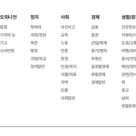
오피니언
정치
사회
경제
생활/문
칼럼
청와대
사건사고
금융
건강정보
기자의 눈
국회/정당
교육
증권
자동차/
기고
북한
노동
산업/재계
도로/교
시사만평
행정
언론
중기/벤처
여행/레
국방/외교
환경
부동산
음식/맛
정치일반
인권/복지
글로벌경제
패션/뷰
식품/의료
생활경제
공연/전
지역
경제일반
책
인물
종교
사회일반
날씨
생활문화