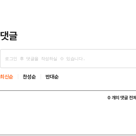
있으므로 별건 구속될 가능성이 존재
청구가 이뤄질 가능성도 작지 않다고
앙지법 형사합의2…
댓글
최신순
찬성순
반대순
0 개의 댓글 전