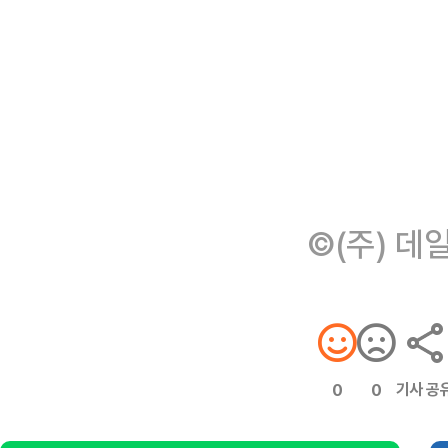
©(주) 데
기사 공
0
0