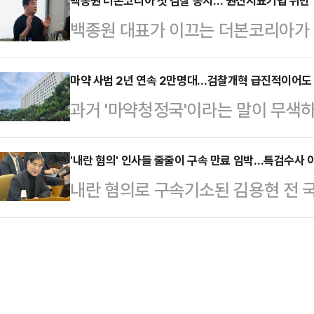
밝혔다. 법조계에선 업무상비밀누설
백종원 더본코리아 첫 검찰 송치…'원산지표기법 위반' 
협조 유무와 상관 없이 혐의가 인정
백종원 대표가 이끄는 더본코리아가 
번호 등 개인정보가 유출된 만큼 개
특히, 관련자들의 입장 또한 유의미
졌다. 경찰이 더본코리아와 관련해 수
측했다. 전문가들은 특히, 오는 8일
다.11일 법조계에…
찰에 송치된 건 이번이 처음이라 소
마약 사범 2년 연속 2만명대…검찰개혁 급진적이어도 
특검팀에서 관련자 간의 진술 관여를 
과거 '마약청정국'이라는 말이 무색하
사건에서 더본코리아가 의도적으로 
압박용으로 대응하려는 목적도 엿보
명 이상 검거되는 등 관련 범죄가 
산지를 혼동할 가능성이 있는지 여부
박지영 특검보는 전날 브리…
(SNS)와 다크웹 등에서 비대면 
'내란 혐의' 인사들 줄줄이 구속 만료 임박…특검수사 
만일 혐의가 인정된다면 고의성 여부
내란 혐의로 구속기소된 김용현 전 
과 검거 난이도는 갈수록 높아지는 
산지표기법 위반의 경우 최대 7년 
에서 재판받게 됐다. 김 전 장관 외
없애고, 검찰을 기소나 영장 청구만
가능하다.지난 4일 …
박한 가운데 법조계에선 재판이 오래
로 한 검찰개혁이 추진되고 있어 마약
예정되어 있었다며 만기가 임박한 피
조계는 검찰개혁에 공감하나 검찰을 
직권 보석을 한 것이라고 분석했다.
대한 전문적인 수사력…