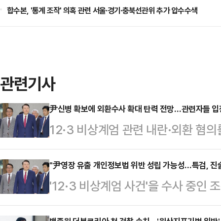
합수본, '통계 조작' 의혹 관련 서울·경기·충북선관위 추가 압수수색
관련기사
尹신병 확보에 외환수사 확대 탄력 전망…관련자들 입장
12·3 비상계엄 관련 내란·외환 혐
이 10일 윤 전 대통령 재구속에 성
검은 구속영장에 적시한 특수공무집행
"尹영장 유출 개인정보법 위반 성립 가능성…특검, 진술
'12·3 비상계엄 사건'을 수사 중
증에 집중할 계획이다. 법조계에선 
대한 구속영장이 변호인단을 통해 
속 불응할 가능성이 높지만, 외환죄