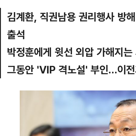
김계환, 직권남용 권리행사 방해
출석
박정훈에게 윗선 외압 가해지는
그동안 'VIP 격노설' 부인…이