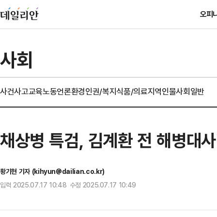
오피
사회
사건사고
교육
노동
언론
환경
인권/복지
식품/의료
지역
인물
사회일반
채상병 특검, 김계환 전 해병대사
황기현 기자 (kihyun@dailian.co.kr)
입력 2025.07.17 10:48 수정 2025.07.17 10:49