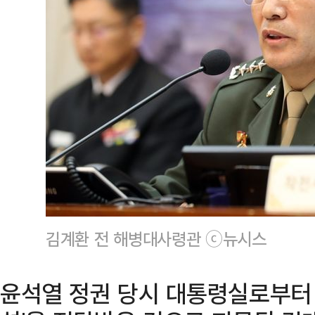
김계환 전 해병대사령관 ⓒ뉴시스
윤석열 정권 당시 대통령실로부터 채